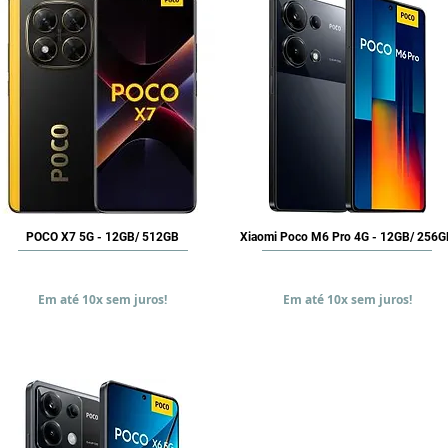
Vista rápida
Vista rápida
POCO X7 5G - 12GB/ 512GB
Xiaomi Poco M6 Pro 4G - 12GB/ 256
Precio
Precio
BRL 2.699,90
BRL 2.199,90
Em até 10x sem juros!
Em até 10x sem juros!
Agregar al carrito
Agregar al carrito