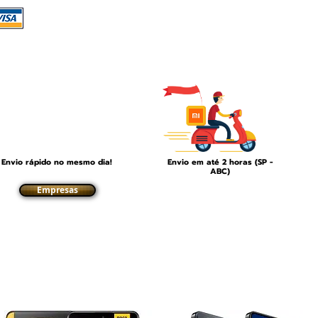
Aparelhos Xiaomi barato, Aparelhos Xiaomi melhor preço, Aparelhos Xiaomi de
qualidade, Aparelhos Xiaomi em são paulo, Distribuidor de aparelhos Xiaomi,
Aparelhos Xiaomi para comprar, Aparelhos Xiaomi para venda, Aparelhos Xiaomi
mais perto, loja aparelhos Xiaomi, comprar aparelhos Xiaomi, qual melhor aparelho
Xiaomi, Qual aparelhos Xiaomi comprar
stribuidor Oficial Xiaomi
Envio rápido no mesmo dia!
Envio em até 2 horas (SP -
ABC)
Empresas
Clientes
Linha Xiaomi POCO