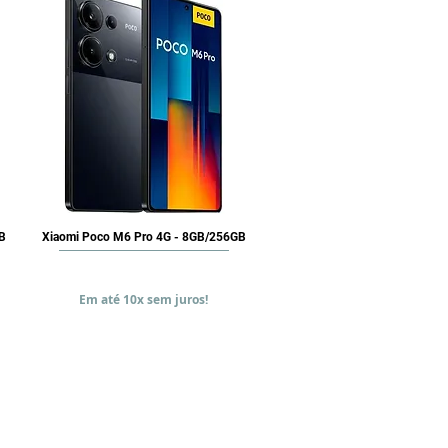
Vista rápida
GB
Xiaomi Poco M6 Pro 4G - 8GB/256GB
Precio
BRL 1.899,90
Em até 10x sem juros!
Agregar al carrito