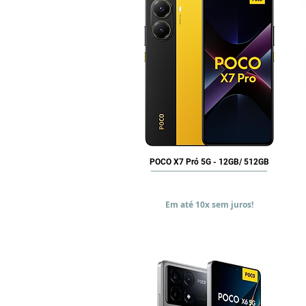
Vista rápida
POCO X7 Pró 5G - 12GB/ 512GB
Precio
BRL 3.499,90
Em até 10x sem juros!
Agregar al carrito