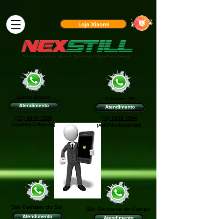
Loja Xiaomi
Santo André
Tatuapé - SP
Atendimento
Atendimento
(11) 4319-7299
(11) 3508-1544
(Assistência Express)
(Assis†ência Express)
São Caetano do Sul
São Bernardo do Campo
Atendimento
Atendimento