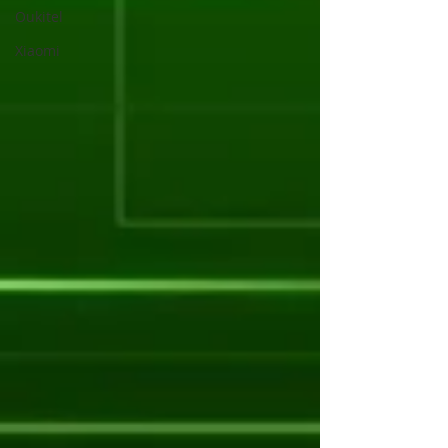
Oukitel
Xiaomi