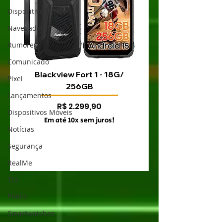
Dispositivos Móveis
Navegador
Rumores
Comunicado
Blackview Fort 1 - 18G/
Blackview Fort 200 
Pixel
256GB
Lançamentos
Preço
R$ 2.299,90
Dispositivos Móveis
Em até 10x sem juros!
Em até 10x sem juro
Notícias
Segurança
RealMe
TCL
Philco
Smartwatches