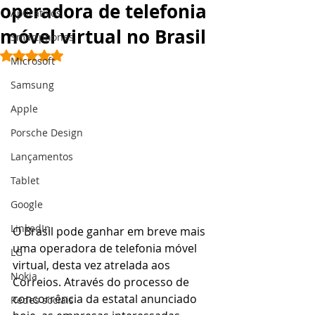
operadora de telefonia
Aplicativos
móvel virtual no Brasil
Smartphones
Avaliado com NaN de 5 estrelas.
Microsoft
Samsung
Apple
Porsche Design
Lançamentos
Tablet
Google
LinkedIn
O Brasil pode ganhar em breve mais 
uma operadora de telefonia móvel 
LG
virtual, desta vez atrelada aos 
Nokia
Correios. Através do processo de 
concorrência da estatal anunciado 
Redes sociais