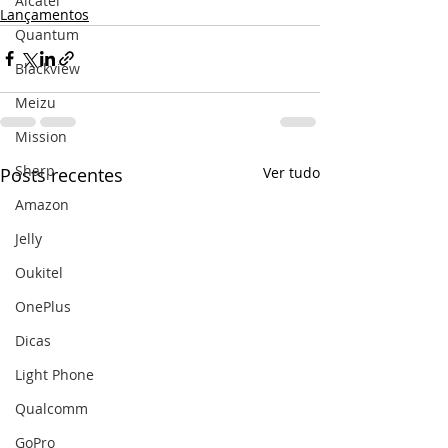
Alcatel
Lançamentos
Quantum
Blackview
Meizu
Mission
Sharp
Posts recentes
Ver tudo
Amazon
Jelly
Oukitel
OnePlus
Dicas
Light Phone
Qualcomm
GoPro