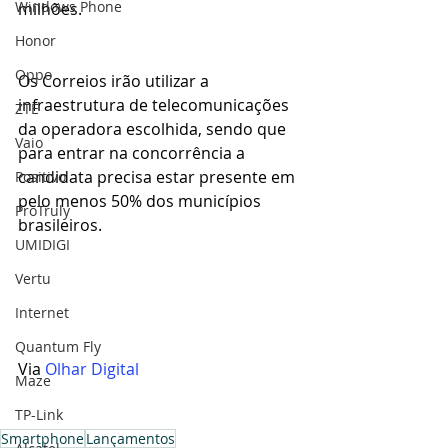
Windows Phone
milhões. 
Honor
Oppo
Os Correios irão utilizar a 
infraestrutura de telecomunicações 
ZTE
da operadora escolhida, sendo que 
Vaio
para entrar na concorrência a 
candidata precisa estar presente em 
Positivo
pelo menos 50% dos municípios 
ProTruly
brasileiros.
UMIDIGI
Vertu
Internet
Quantum Fly
Via 
Olhar Digital
Maze
TP-Link
Smartphone
Lançamentos