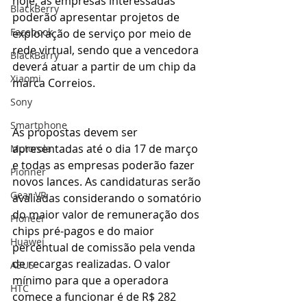
hoje, as empresas interessadas 
BlackBerry
poderão apresentar projetos de 
Facebook
exploração de serviço por meio de 
rede virtual, sendo que a vencedora 
BlackBarry
deverá atuar a partir de um chip da 
Xiaomi
marca Correios. 
Sony
Smartphone
As propostas devem ser 
apresentadas até o dia 17 de março 
Motorola
e todas as empresas poderão fazer 
Pionner
novos lances. As candidaturas serão 
Gear VR
avaliadas considerando o somatório 
do maior valor de remuneração dos 
Pioneer
chips pré-pagos e do maior 
Huawei
percentual de comissão pela venda 
de recargas realizadas. O valor 
ASUS
mínimo para que a operadora 
HTC
comece a funcionar é de R$ 282 