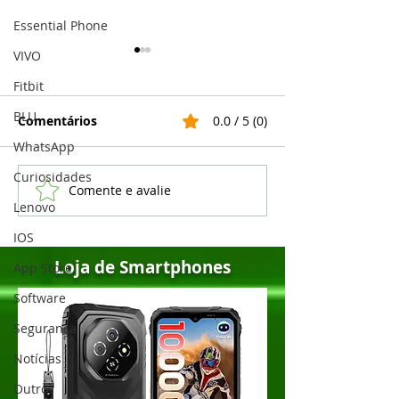
Essential Phone
VIVO
Fitbit
BLU
Comentários
0.0 / 5 (0)
WhatsApp
Curiosidades
Comente e avalie
5 melhores celulares
Realme lança 
Lenovo
Samsung Galaxy em
13 em vários c
2022
veja a lista
IOS
Loja de Smartphones
App Store
Software
Segurança
Notícias
Outros