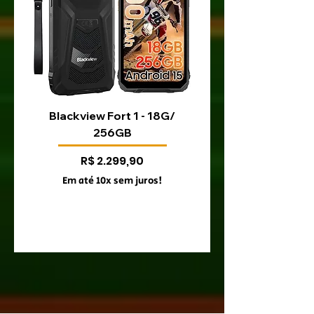
Blackview Fort 1 - 18G/
Blackview Fort 200 
256GB
Preço
R$ 2.299,90
Em até 10x sem juros!
Em até 10x sem juro