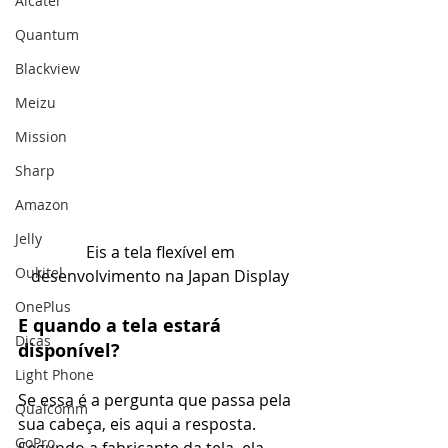
Alcatel
Quantum
Blackview
Meizu
Mission
Sharp
Amazon
Jelly
 Eis a tela flexível em 
Oukitel
desenvolvimento na Japan Display
OnePlus
E quando a tela estará 
Dicas
disponível?
Light Phone
Se essa é a pergunta que passa pela 
Qualcomm
sua cabeça, eis aqui a resposta. 
GoPro