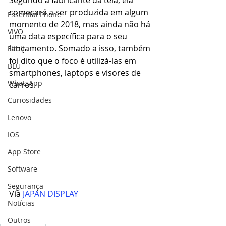
Segundo a fabricante da tela, ela 
começará a ser produzida em algum 
Essential Phone
momento de 2018, mas ainda não há 
VIVO
uma data específica para o seu 
lançamento. Somado a isso, também 
Fitbit
foi dito que o foco é utilizá-las em 
BLU
smartphones, laptops e visores de 
WhatsApp
carros.
Curiosidades
Lenovo
IOS
App Store
Software
Segurança
Via 
JAPAN DISPLAY
Notícias
Outros