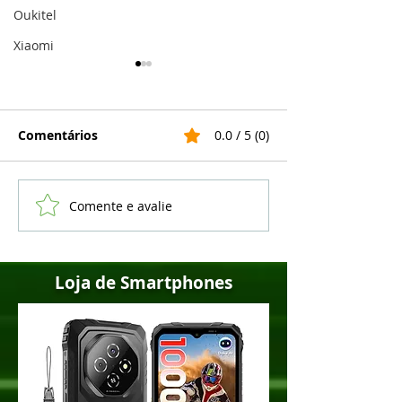
Oukitel
Xiaomi
Comentários
0.0 / 5 (0)
Comente e avalie
5 melhores celulares
Realme lança 
Samsung Galaxy em
13 em vários c
2022
veja a lista
Loja de Smartphones