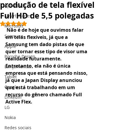
produção de tela flexível
Aplicativos
Full HD de 5,5 polegadas
Smartphones
Avaliado com NaN de 5 estrelas.
Microsoft
Não é de hoje que ouvimos falar 
Samsung
em telas flexíveis, já que a 
Samsung tem dado pistas de que 
Apple
quer tornar esse tipo de visor uma 
Porsche Design
realidade futuramente. 
Entretanto, ela não é única 
Lançamentos
empresa que está pensando nisso, 
Tablet
já que a Japan Display anunciou 
Google
que está trabalhando em um 
recurso do gênero chamado Full 
LinkedIn
Active Flex.
LG
Nokia
Redes sociais