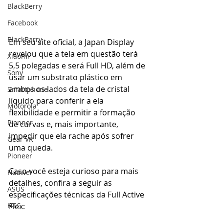
BlackBerry
Facebook
BlackBarry
Em seu site oficial, a Japan Display 
revelou que a tela em questão terá 
Xiaomi
5,5 polegadas e será Full HD, além de 
Sony
usar um substrato plástico em 
ambos os lados da tela de cristal 
Smartphone
líquido para conferir a ela 
Motorola
flexibilidade e permitir a formação 
Pionner
de curvas e, mais importante, 
impedir que ela rache após sofrer 
Gear VR
uma queda.
Pioneer
Caso você esteja curioso para mais 
Huawei
detalhes, confira a seguir as 
ASUS
especificações técnicas da Full Active 
Flex:
HTC