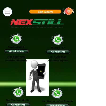
Loja Xiaomi
Santo André
Tatuapé - SP
Atendimento
Atendimento
(11) 4319-7299
(11) 3508-1544
(Assistência Express)
(Assis†ência Express)
São Caetano do Sul
São Bernardo do Campo
Atendimento
Atendimento