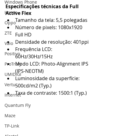
Windows Phone
Especificações técnicas da Full 
Honor
Active Flex 
Tamanho da tela: 5,5 polegadas  
Oppo
Número de pixels: 1080x1920 
ZTE
Full HD  
Densidade de resolução: 401ppi  
Vaio
Frequência LCD: 
Positivo
60Hz/30Hz/15Hz  
Modo LCD: Photo-Alignment IPS 
ProTruly
(IPS-NEOTM)  
UMIDIGI
Luminosidade da superfície: 
Vertu
500cd/m2 (Typ.)  
Taxa de contraste: 1500:1 (Typ.) 
Internet
Quantum Fly
Maze
TP-Link