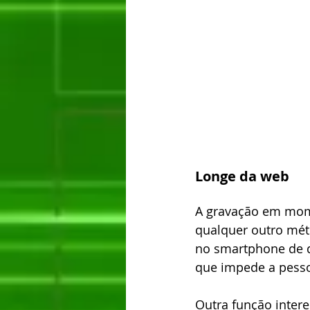
Longe da web
A gravação em mome
qualquer outro méto
no smartphone de q
que impede a pesso
Outra função intere