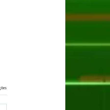
as.
ções