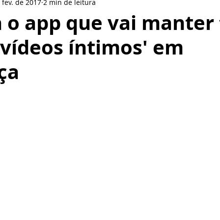
 fev. de 2017
2 min de leitura
le
LinkedIn
LG
Nokia
Redes sociais
BlackBer
 o app que vai manter
'vídeos íntimos' em
Smartphone
Motorola
Pionner
Gear VR
Pione
ça
or
Oppo
de 5 estrelas.