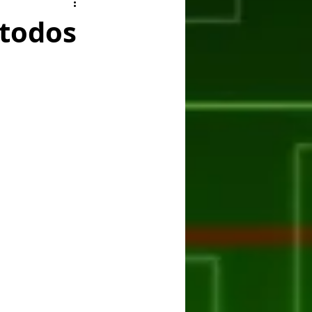
ry
Facebook
 todos
er
Huawei
ASUS