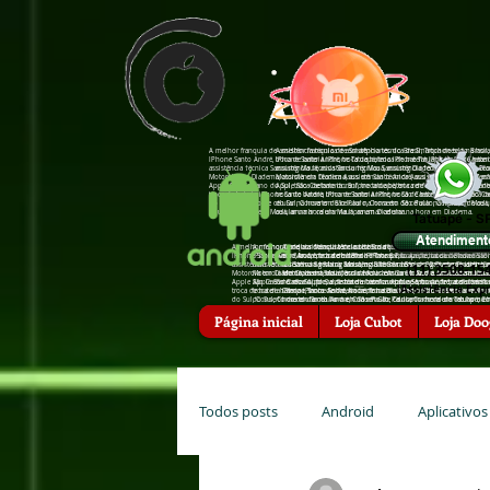
A melhor franquia de assistência técnica de Smartphones do Brasil, Troca de tela na hor
A melhor franquia de assistência técnica de Smartphones do Brasil,
IPhone Santo André, troca de bateria IPhone Tatuapé, troca de bateria IPhone São Caeta
IPhone Santo André, troca de bateria IPhone Tatuapé, troca de bat
assistência †écnica Sansumg Mauá, assistência †écnica Sansumg Diadema, assistência †é
assistência †écnica Sansumg Mauá, assistência †écnica Sansumg Di
Motorola em Diadema, assistência †écnica Asus em Santo André, assistência †écnica Zenfo
Motorola em Diadema, assistência †écnica Asus em Santo André, assis
Apple São Caetano do Sul, troca de bateria zenfone tatuapé, troca de bateria zenfone san
Apple São Caetano do Sul, troca de bateria zenfone tatuapé, troca d
troca de bateria iPhone Santo André, troca de bateria iPhone São Caetano do Sul, troc
troca de bateria iPhone Santo André, troca de bateria iPhone São 
do Sul, Conserto de celular na hora em São Paulo, Conserto de celular na hora em Mauá
do Sul, Conserto de celular na hora em São Paulo, Conserto de cel
celular na hora em Mauá, arrumar celular na hora em Diadema.
celular na hora em Mauá, arrumar celular na hora em Diadema.
Tatuapé - S
Atendiment
A melhor franquia de assistência técnica de Smartphones do Brasil, Troca de tela
A melhor franquia de assistência técnica de Smartphones do Brasil, Troca 
A melhor franquia de assistência técnica de Smartphones do Brasi
IPhone Santo André, troca de bateria IPhone Tatuapé, troca de bateria IPhone Sã
IPhone Santo André, troca de bateria IPhone Tatuapé, troca de bateria IP
em Mauá, troca de bateria IPhone Santo André, troca de bateria I
assistência †écnica Sansumg Mauá, assistência †écnica Sansumg Diadema, assistê
assistência †écnica Sansumg Mauá, assistência †écnica Sansumg Diadema, 
assistência †écnica Sansumg São Bernardo do Campo, assistência
(11) 3508-15
Motorola em Diadema, assistência †écnica Asus em Santo André, assistência †écnic
Motorola em Diadema, assistência †écnica Asus em Santo André, assistência 
Motorola em Mauá, assistência †écnica Motorola em Diadema, assis
Apple São Caetano do Sul, troca de bateria zenfone tatuapé, troca de bateria zenf
Apple São Caetano do Sul, troca de bateria zenfone tatuapé, troca de bater
†écnica Apple, assistência †écnica Apple Santo André, assistência
(Assis†ência Expr
troca de bateria iPhone Santo André, troca de bateria iPhone São Caetano do Su
troca de bateria iPhone Santo André, troca de bateria iPhone São Caetano
Campo, troca de bateria zenfone Diadema, troca de bateria zenfon
do Sul, Conserto de celular na hora em São Paulo, Conserto de celular na hora 
do Sul, Conserto de celular na hora em São Paulo, Conserto de celular na
hora em Santo André, Conserto de celular na hora em Tatuapé, Co
celular na hora em Mauá, arrumar celular na hora em Diadema.
celular na hora em Mauá, arrumar celular na hora em Diadema.
Diadema, arrumar celular na hora em Santo André, arrumar celula
Página inicial
Loja Cubot
Loja Doo
Todos posts
Android
Aplicativos