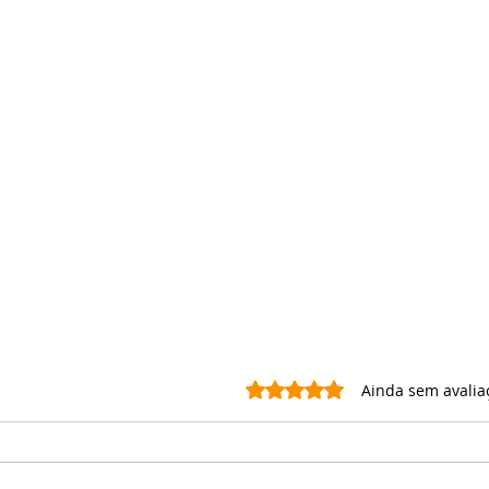
Avaliado com 0 de 5 estrel
Ainda sem avalia