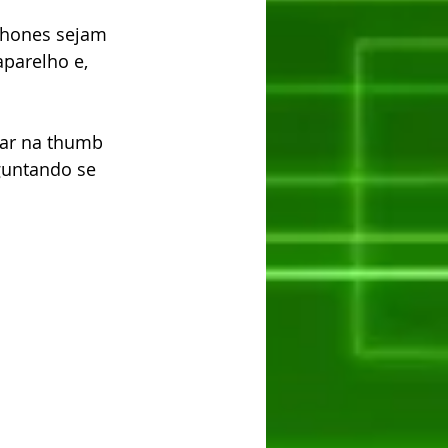
Phones sejam 
parelho e, 
car na thumb 
guntando se 