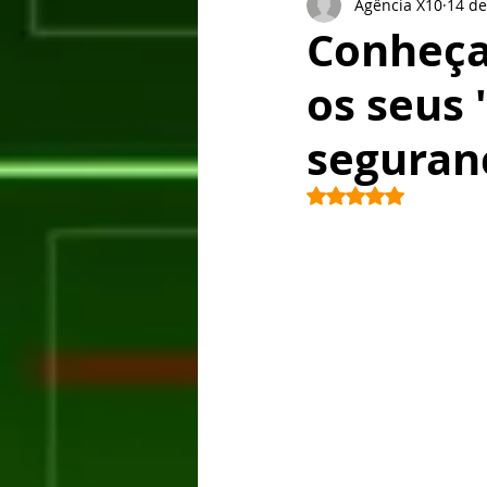
Agência X10
14 de
Lançamentos
Tablet
Goog
Conheça
os seus 
BlackBarry
Xiaomi
Sony
seguran
HTC
Windows Phone
Hon
Avaliado com NaN 