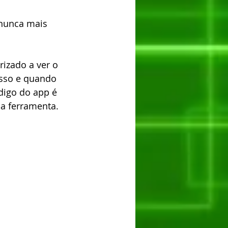
 
 nunca mais 
izado a ver o 
isso e quando 
digo do app é 
da ferramenta.