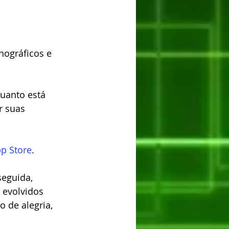
nográficos e 
uanto está 
r suas 
p Store
.
eguida, 
 evolvidos 
 de alegria, 