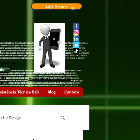
Loja Xiaomi
de tela na hora em Tatuapé, Troca de tela na hora em Mauá, troca de bateria
ra em Diadema, Troca de tela na hora em Tatuapé, Troca de tela na hora em Mauá, troca de bateria
São Caetano do Sul, assistência †écnica Sansumg São Bernardo do Campo,
cia †écnica Sansumg São Caetano do Sul, assistência †écnica Sansumg São Bernardo do Campo,
a em Mauá, assistência †écnica Motorola em Diadema, assistência †écnica
ência †écnica Motorola em Mauá, assistência †écnica Motorola em Diadema, assistência †écnica
Apple Santo André, assistência †écnica Apple Tatuapé, assistência †écnica
 assistência †écnica Apple Santo André, assistência †écnica Apple Tatuapé, assistência †écnica
nfone Mauá, troca de bateria zenfone Tatuapé, troca de bateria iPhone Tatuapé,
, troca de bateria zenfone Mauá, troca de bateria zenfone Tatuapé, troca de bateria iPhone Tatuapé,
hora em São Bernardo do Campo, Conserto de celular na hora em São Caetano
serto de celular na hora em São Bernardo do Campo, Conserto de celular na hora em São Caetano
ra emTatuapé, arrumar celular na hora em São Bernardo do Campo, arrumar
rrumar celular na hora emTatuapé, arrumar celular na hora em São Bernardo do Campo, arrumar
do Campo
nto
 Troca de tela na hora em Tatuapé, Troca de tela na hora em Mauá, troca de bateria
iadema, Troca de tela na hora em Tatuapé, Troca de tela na hora em Mauá, troca de bateria
hora em Diadema, Troca de tela na hora em Tatuapé, Troca de tela na hora
ansumg São Caetano do Sul, assistência †écnica Sansumg São Bernardo do Campo,
nica Sansumg São Caetano do Sul, assistência †écnica Sansumg São Bernardo do Campo,
 Sansumg Tatuapé, assistência †écnica Sansumg São Caetano do Sul,
 Motorola em Mauá, assistência †écnica Motorola em Diadema, assistência †écnica
écnica Motorola em Mauá, assistência †écnica Motorola em Diadema, assistência †écnica
ência †écnica Motorola em São Bernardo do Campo, assistência †écnica
6303
Assistente Virtual 24 hs
†écnica Apple Santo André, assistência †écnica Apple Tatuapé, assistência †écnica
ência †écnica Apple Santo André, assistência †écnica Apple Tatuapé, assistência †écnica
 São Caetano do Sul, assistência †écnica Zenfone Tatuapé, assistência
eria zenfone Mauá, troca de bateria zenfone Tatuapé, troca de bateria iPhone Tatuapé,
 de bateria zenfone Mauá, troca de bateria zenfone Tatuapé, troca de bateria iPhone Tatuapé,
ia zenfone São Caetano o Sul, troca de bateria zenfone São Bernardo do
xpress)
lar na hora em São Bernardo do Campo, Conserto de celular na hora em São Caetano
e celular na hora em São Bernardo do Campo, Conserto de celular na hora em São Caetano
l, troca de bateria iPhone São Bernardo do Campo, Conserto de celular na
r na hora emTatuapé, arrumar celular na hora em São Bernardo do Campo, arrumar
celular na hora emTatuapé, arrumar celular na hora em São Bernardo do Campo, arrumar
serto de celular na hora em Mauá, Conserto de celular na hora em
, arrumar celular na hora em Diadema.
sistência Técnica B2B
Blog
Contato
sche Design