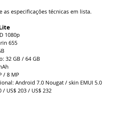
e as especificações técnicas em lista.
ite 
HD 1080p   
rin 655   
B   
 32 GB / 64 GB   
mAh   
 / 8 MP   
onal: Android 7.0 Nougat / skin EMUI 5.0   
 / US$ 203 / US$ 232 