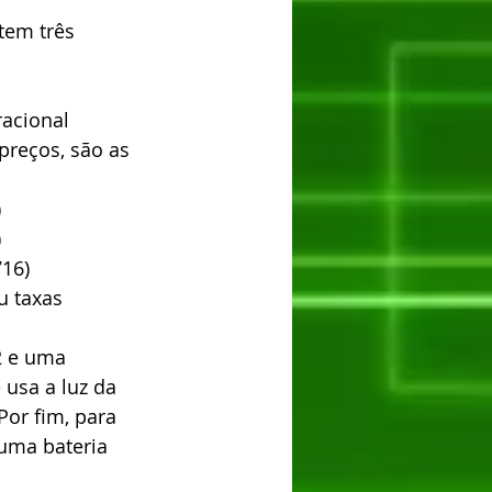
tem três 
acional 
preços, são as 
  
  
16) 
u taxas
2 e uma 
usa a luz da 
Por fim, para 
uma bateria 