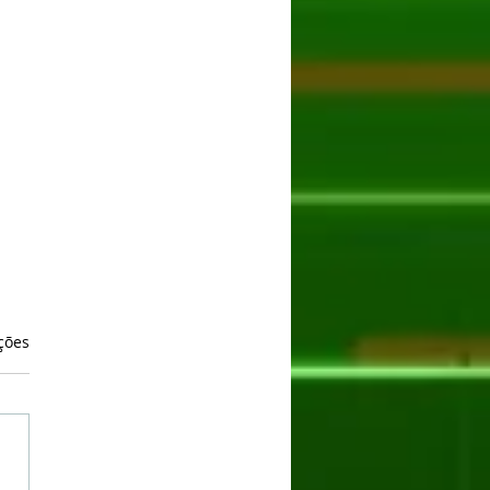
as.
ções