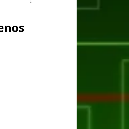
ry
Facebook
enos
er
Huawei
ASUS