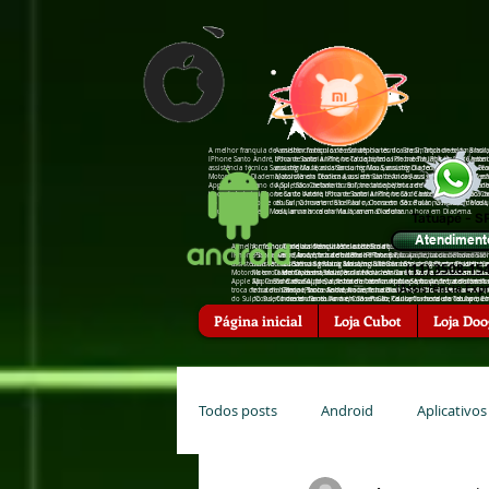
A melhor franquia de assistência técnica de Smartphones do Brasil, Troca de tela na hor
A melhor franquia de assistência técnica de Smartphones do Brasil,
IPhone Santo André, troca de bateria IPhone Tatuapé, troca de bateria IPhone São Caeta
IPhone Santo André, troca de bateria IPhone Tatuapé, troca de bat
assistência †écnica Sansumg Mauá, assistência †écnica Sansumg Diadema, assistência †é
assistência †écnica Sansumg Mauá, assistência †écnica Sansumg Di
Motorola em Diadema, assistência †écnica Asus em Santo André, assistência †écnica Zenfo
Motorola em Diadema, assistência †écnica Asus em Santo André, assis
Apple São Caetano do Sul, troca de bateria zenfone tatuapé, troca de bateria zenfone san
Apple São Caetano do Sul, troca de bateria zenfone tatuapé, troca d
troca de bateria iPhone Santo André, troca de bateria iPhone São Caetano do Sul, troc
troca de bateria iPhone Santo André, troca de bateria iPhone São 
do Sul, Conserto de celular na hora em São Paulo, Conserto de celular na hora em Mauá
do Sul, Conserto de celular na hora em São Paulo, Conserto de cel
celular na hora em Mauá, arrumar celular na hora em Diadema.
celular na hora em Mauá, arrumar celular na hora em Diadema.
Tatuapé - S
Atendiment
A melhor franquia de assistência técnica de Smartphones do Brasil, Troca de tela
A melhor franquia de assistência técnica de Smartphones do Brasil, Troca 
A melhor franquia de assistência técnica de Smartphones do Brasi
IPhone Santo André, troca de bateria IPhone Tatuapé, troca de bateria IPhone Sã
IPhone Santo André, troca de bateria IPhone Tatuapé, troca de bateria IP
em Mauá, troca de bateria IPhone Santo André, troca de bateria I
assistência †écnica Sansumg Mauá, assistência †écnica Sansumg Diadema, assistê
assistência †écnica Sansumg Mauá, assistência †écnica Sansumg Diadema, 
assistência †écnica Sansumg São Bernardo do Campo, assistência
(11) 3508-15
Motorola em Diadema, assistência †écnica Asus em Santo André, assistência †écnic
Motorola em Diadema, assistência †écnica Asus em Santo André, assistência 
Motorola em Mauá, assistência †écnica Motorola em Diadema, assis
Apple São Caetano do Sul, troca de bateria zenfone tatuapé, troca de bateria zenf
Apple São Caetano do Sul, troca de bateria zenfone tatuapé, troca de bater
†écnica Apple, assistência †écnica Apple Santo André, assistência
(Assis†ência Expr
troca de bateria iPhone Santo André, troca de bateria iPhone São Caetano do Su
troca de bateria iPhone Santo André, troca de bateria iPhone São Caetano
Campo, troca de bateria zenfone Diadema, troca de bateria zenfon
do Sul, Conserto de celular na hora em São Paulo, Conserto de celular na hora 
do Sul, Conserto de celular na hora em São Paulo, Conserto de celular na
hora em Santo André, Conserto de celular na hora em Tatuapé, Co
celular na hora em Mauá, arrumar celular na hora em Diadema.
celular na hora em Mauá, arrumar celular na hora em Diadema.
Diadema, arrumar celular na hora em Santo André, arrumar celula
Página inicial
Loja Cubot
Loja Doo
Todos posts
Android
Aplicativos