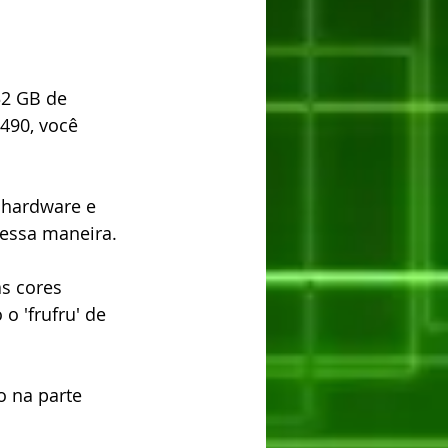
2 GB de 
490, você 
 hardware e 
essa maneira. 
s cores 
o 'frufru' de 
o na parte 