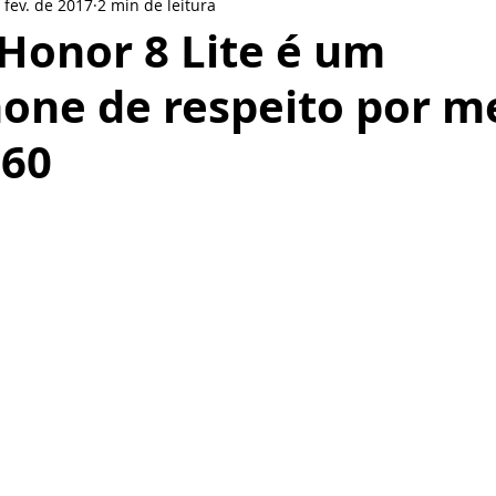
 fev. de 2017
2 min de leitura
le
LinkedIn
LG
Nokia
Redes sociais
BlackBer
Honor 8 Lite é um
one de respeito por m
Smartphone
Motorola
Pionner
Gear VR
Pione
160
or
Oppo
de 5 estrelas.