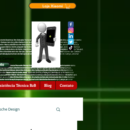
Loja Xiaomi
de tela na hora em Tatuapé, Troca de tela na hora em Mauá, troca de bateria
ra em Diadema, Troca de tela na hora em Tatuapé, Troca de tela na hora em Mauá, troca de bateria
São Caetano do Sul, assistência †écnica Sansumg São Bernardo do Campo,
cia †écnica Sansumg São Caetano do Sul, assistência †écnica Sansumg São Bernardo do Campo,
a em Mauá, assistência †écnica Motorola em Diadema, assistência †écnica
ência †écnica Motorola em Mauá, assistência †écnica Motorola em Diadema, assistência †écnica
Apple Santo André, assistência †écnica Apple Tatuapé, assistência †écnica
 assistência †écnica Apple Santo André, assistência †écnica Apple Tatuapé, assistência †écnica
nfone Mauá, troca de bateria zenfone Tatuapé, troca de bateria iPhone Tatuapé,
, troca de bateria zenfone Mauá, troca de bateria zenfone Tatuapé, troca de bateria iPhone Tatuapé,
hora em São Bernardo do Campo, Conserto de celular na hora em São Caetano
serto de celular na hora em São Bernardo do Campo, Conserto de celular na hora em São Caetano
ra emTatuapé, arrumar celular na hora em São Bernardo do Campo, arrumar
rrumar celular na hora emTatuapé, arrumar celular na hora em São Bernardo do Campo, arrumar
do Campo
nto
 Troca de tela na hora em Tatuapé, Troca de tela na hora em Mauá, troca de bateria
iadema, Troca de tela na hora em Tatuapé, Troca de tela na hora em Mauá, troca de bateria
hora em Diadema, Troca de tela na hora em Tatuapé, Troca de tela na hora
ansumg São Caetano do Sul, assistência †écnica Sansumg São Bernardo do Campo,
nica Sansumg São Caetano do Sul, assistência †écnica Sansumg São Bernardo do Campo,
 Sansumg Tatuapé, assistência †écnica Sansumg São Caetano do Sul,
 Motorola em Mauá, assistência †écnica Motorola em Diadema, assistência †écnica
écnica Motorola em Mauá, assistência †écnica Motorola em Diadema, assistência †écnica
ência †écnica Motorola em São Bernardo do Campo, assistência †écnica
6303
Assistente Virtual 24 hs
†écnica Apple Santo André, assistência †écnica Apple Tatuapé, assistência †écnica
ência †écnica Apple Santo André, assistência †écnica Apple Tatuapé, assistência †écnica
 São Caetano do Sul, assistência †écnica Zenfone Tatuapé, assistência
eria zenfone Mauá, troca de bateria zenfone Tatuapé, troca de bateria iPhone Tatuapé,
 de bateria zenfone Mauá, troca de bateria zenfone Tatuapé, troca de bateria iPhone Tatuapé,
ia zenfone São Caetano o Sul, troca de bateria zenfone São Bernardo do
xpress)
lar na hora em São Bernardo do Campo, Conserto de celular na hora em São Caetano
e celular na hora em São Bernardo do Campo, Conserto de celular na hora em São Caetano
l, troca de bateria iPhone São Bernardo do Campo, Conserto de celular na
r na hora emTatuapé, arrumar celular na hora em São Bernardo do Campo, arrumar
celular na hora emTatuapé, arrumar celular na hora em São Bernardo do Campo, arrumar
serto de celular na hora em Mauá, Conserto de celular na hora em
, arrumar celular na hora em Diadema.
sistência Técnica B2B
Blog
Contato
sche Design