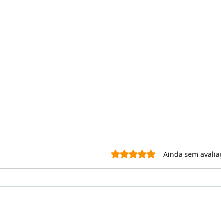
Avaliado com 0 de 5 estrel
Ainda sem avalia