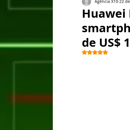
Agência X10
22 de
Lançamentos
Tablet
Goog
Huawei 
smartph
BlackBarry
Xiaomi
Sony
de US$ 
HTC
Windows Phone
Hon
Avaliado com NaN 