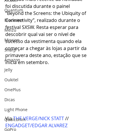
Alcatel
foi discutida durante o painel 
Quantum
“Beyond the Screens: the Ubiquity of 
Connectivity”, realizado durante o 
Blackview
festival SXSW. Resta esperar para 
Meizu
descobrir qual vai ser o nível de 
Mission
sucesso da vestimenta quando ela 
começar a chegar às lojas a partir da 
Sharp
primavera deste ano, estação que se 
Amazon
inicia em setembro.
Jelly
Oukitel
OnePlus
Dicas
Light Phone
Via 
THE VERGE/NICK STATT
 // 
Qualcomm
ENGADGET/EDGAR ALVAREZ
GoPro