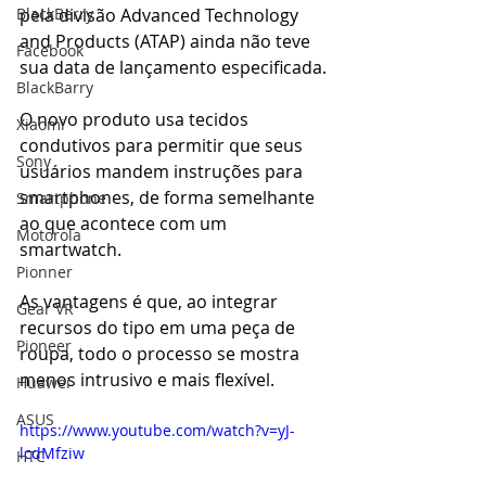
pela divisão Advanced Technology 
BlackBerry
and Products (ATAP) ainda não teve 
Facebook
sua data de lançamento especificada.
BlackBarry
O novo produto usa tecidos 
Xiaomi
condutivos para permitir que seus 
Sony
usuários mandem instruções para 
smartphones, de forma semelhante 
Smartphone
ao que acontece com um 
Motorola
smartwatch.
Pionner
As vantagens é que, ao integrar 
Gear VR
recursos do tipo em uma peça de 
Pioneer
roupa, todo o processo se mostra 
menos intrusivo e mais flexível. 
Huawei
ASUS
https://www.youtube.com/watch?v=yJ-
lcdMfziw
HTC