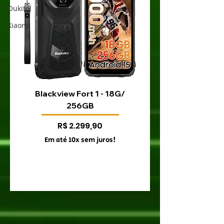
Oukitel
Xiaomi
Blackview Fort 1 - 18G/
Blackview Fort 200 
256GB
Preço
R$ 2.299,90
Em até 10x sem juros!
Em até 10x sem juro