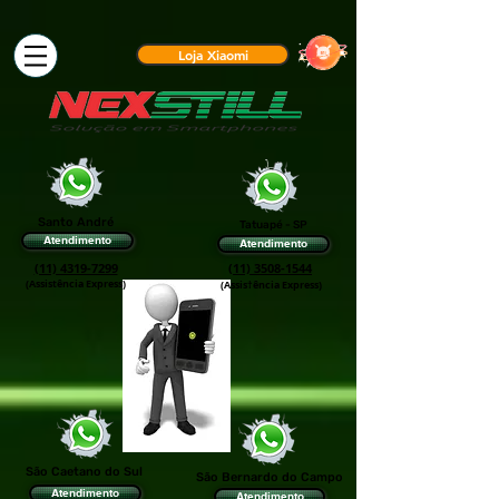
Loja Xiaomi
Santo André
Tatuapé - SP
Atendimento
Atendimento
(11) 4319-7299
(11) 3508-1544
(Assistência Express)
(Assis†ência Express)
São Caetano do Sul
São Bernardo do Campo
Atendimento
Atendimento