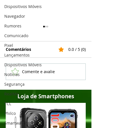
Dispositivos Móveis
Navegador
Rumores
Comunicado
Pixel
Comentários
0.0 / 5 (0)
Lançamentos
Dispositivos Móveis
Comente e avalie
Google Assistente é
Google Fotos a
Notícias
capaz de identificar a
compatível co
Segurança
música que está
“Motion Photo
tocando
Pixel e dos iP
RealMe
Loja de Smartphones
TCL
Philco
Smartwatches