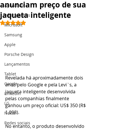
anunciam preço de sua
Aplicativos
jaqueta inteligente
Smartphones
Avaliado com NaN de 5 estrelas.
Microsoft
Samsung
Apple
Porsche Design
Lançamentos
Tablet
Revelada há aproximadamente dois 
Google
anos pelo Google e pela Levi`s, a 
jaqueta inteligente desenvolvida 
LinkedIn
pelas companhias finalmente 
LG
ganhou um preço oficial: US$ 350 (R$ 
1.098). 
Nokia
Redes sociais
No entanto, o produto desenvolvido 