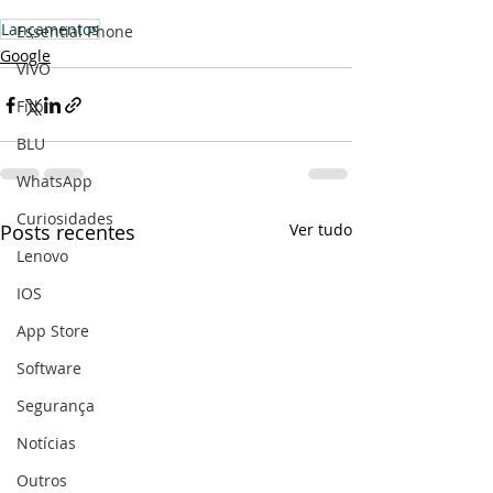
Lançamentos
Essential Phone
Google
VIVO
Fitbit
BLU
WhatsApp
Curiosidades
Posts recentes
Ver tudo
Lenovo
IOS
App Store
Software
Segurança
Notícias
Outros