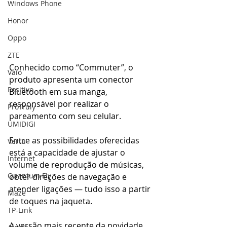
Windows Phone
Honor
Oppo
ZTE
Conhecido como “Commuter”, o 
Vaio
produto apresenta um conector 
Positivo
Bluetooth em sua manga, 
responsável por realizar o 
ProTruly
pareamento com seu celular. 
UMIDIGI
Entre as possibilidades oferecidas 
Vertu
está a capacidade de ajustar o 
Internet
volume de reprodução de músicas, 
Quantum Fly
obter direções de navegação e 
atender ligações — tudo isso a partir 
Maze
de toques na jaqueta.
TP-Link
A versão mais recente da novidade 