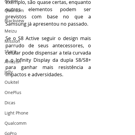
Alcatel
exemplo, são quase certas, enquanto 
outros elementos podem ser 
Quantum
previstos com base no que a 
Blackview
Samsung já apresentou no passado.
Meizu
Se o S8 Active seguir o design mais 
Mission
parrudo de seus antecessores, o 
Sharp
celular pode dispensar a tela curvada 
e o Infinity Display da dupla S8/S8+ 
Amazon
para ganhar mais resistência a 
Jelly
impactos e adversidades.
Oukitel
OnePlus
Dicas
Light Phone
Qualcomm
GoPro