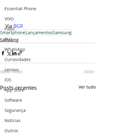
Essential Phone
VIVO
Via 
BGR
Fitbit
Smartphone
Lançamentos
Samsung
BLU
Samsung
WhatsApp
Curiosidades
Lenovo
IOS
Posts recentes
Ver tudo
App Store
Software
Segurança
Notícias
Outros