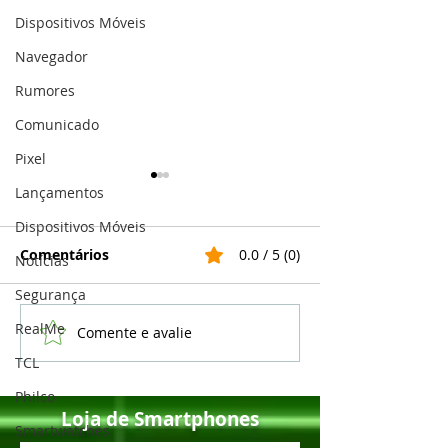
Dispositivos Móveis
Navegador
Rumores
Comunicado
Pixel
Lançamentos
Dispositivos Móveis
Comentários
0.0 / 5 (0)
Notícias
Segurança
RealMe
Comente e avalie
Samsung não
Vídeos em HD
atualizará Galaxy S10 e
Instagram au
TCL
Note 10 para o Android
o brilho da te
Philco
13
iPhones
Loja de Smartphones
Smartwatches