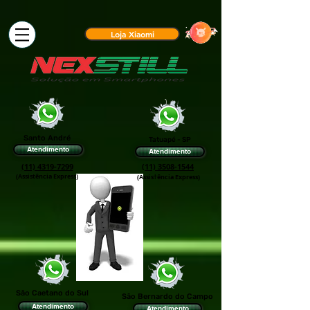
Loja Xiaomi
Santo André
Tatuapé - SP
Atendimento
Atendimento
(11) 4319-7299
(11) 3508-1544
(Assistência Express)
(Assis†ência Express)
São Caetano do Sul
São Bernardo do Campo
Atendimento
Atendimento