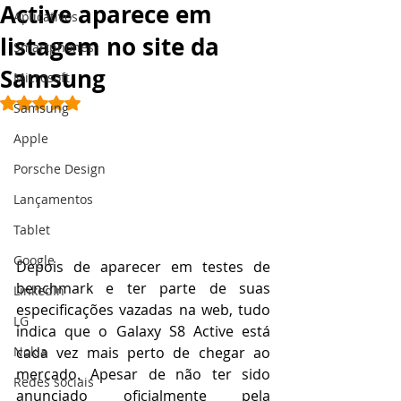
Active aparece em
Aplicativos
listagem no site da
Smartphones
Samsung
Microsoft
Avaliado com NaN de 5 estrelas.
Samsung
Apple
Porsche Design
Lançamentos
Tablet
Google
Depois de aparecer em testes de 
benchmark e ter parte de suas 
LinkedIn
especificações vazadas na web, tudo 
LG
indica que o Galaxy S8 Active está 
cada vez mais perto de chegar ao 
Nokia
mercado. Apesar de não ter sido 
Redes sociais
anunciado oficialmente pela 