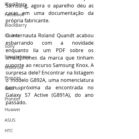
BlackBerry
Samsung, agora o aparelho deu as 
caras em uma documentação da 
Facebook
própria fabricante.
BlackBarry
O internauta Roland Quandt acabou 
Xiaomi
esbarrando com a novidade 
Sony
enquanto lia um PDF sobre os 
Smartphone
smartphones da marca que tinham 
suporte ao recurso Samsung Knox. A 
Motorola
surpresa dele? Encontrar na listagem 
Pionner
o modelo G892A, uma nomenclatura 
bem próxima da encontrada no 
Gear VR
Galaxy S7 Active (G891A), do ano 
Pioneer
passado.
Huawei
ASUS
HTC