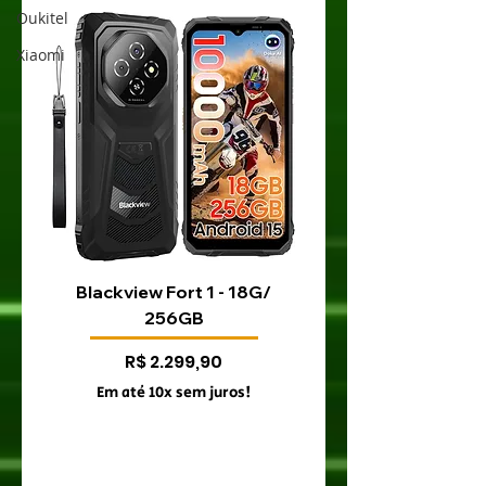
Oukitel
Xiaomi
Blackview Fort 1 - 18G/
Blackview Fort 200 
256GB
Preço
R$ 2.299,90
Em até 10x sem juros!
Em até 10x sem juro