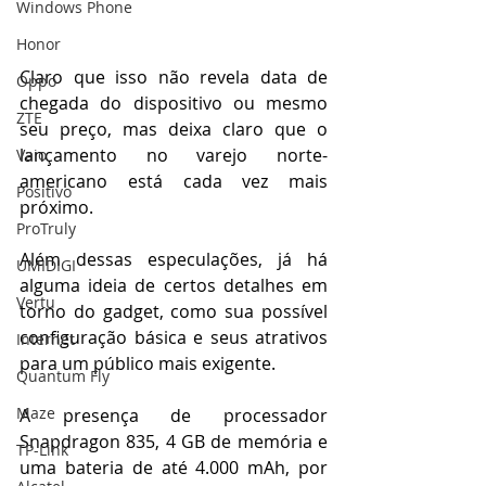
Windows Phone
Honor
Claro que isso não revela data de 
Oppo
chegada do dispositivo ou mesmo 
ZTE
seu preço, mas deixa claro que o 
lançamento no varejo norte-
Vaio
americano está cada vez mais 
Positivo
próximo. 
ProTruly
Além dessas especulações, já há 
UMIDIGI
alguma ideia de certos detalhes em 
Vertu
torno do gadget, como sua possível 
configuração básica e seus atrativos 
Internet
para um público mais exigente.
Quantum Fly
Maze
A presença de processador 
Snapdragon 835, 4 GB de memória e 
TP-Link
uma bateria de até 4.000 mAh, por 