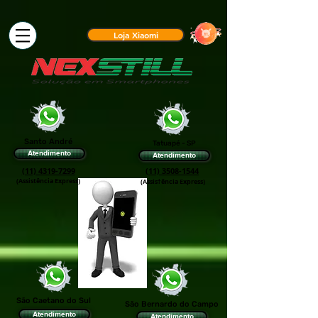
Loja Xiaomi
Santo André
Tatuapé - SP
Atendimento
Atendimento
(11) 4319-7299
(11) 3508-1544
(Assistência Express)
(Assis†ência Express)
São Caetano do Sul
São Bernardo do Campo
Atendimento
Atendimento