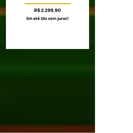
Preço
R$ 2.299,90
Em até 10x sem juros!
Em até 10x sem juro