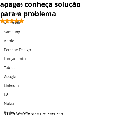
apaga: conheça solução
Aplicativos
para o problema
Smartphones
Avaliado com NaN de 5 estrelas.
Microsoft
Samsung
Apple
Porsche Design
Lançamentos
Tablet
Google
LinkedIn
LG
Nokia
Redes sociais
O iPhone oferece um recurso 