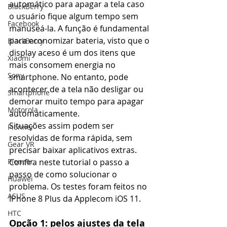
automático para apagar a tela caso 
BlackBerry
o usuário fique algum tempo sem 
Facebook
manuseá-la. A função é fundamental 
para economizar bateria, visto que o 
BlackBarry
display aceso é um dos itens que 
Xiaomi
mais consomem energia no 
Sony
smartphone. No entanto, pode 
acontecer de a tela não desligar ou 
Smartphone
demorar muito tempo para apagar 
Motorola
automaticamente.
Situações assim podem ser 
Pionner
resolvidas de forma rápida, sem 
Gear VR
precisar baixar aplicativos extras. 
Pioneer
Confira neste tutorial o passo a 
passo de como solucionar o 
Huawei
problema. Os testes foram feitos no 
ASUS
iPhone 8 Plus da Applecom iOS 11.
HTC
Opção 1: pelos ajustes da tela