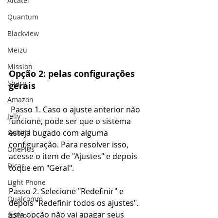
Alcatel
Quantum
Blackview
Meizu
Mission
Opção 2: pelas configurações 
Sharp
gerais
Amazon
 Passo 1. Caso o ajuste anterior não 
Jelly
funcione, pode ser que o sistema 
esteja bugado com alguma 
Oukitel
configuração. Para resolver isso, 
OnePlus
acesse o item de "Ajustes" e depois 
Dicas
toque em "Geral".
Light Phone
Passo 2. Selecione "Redefinir" e 
Qualcomm
depois "Redefinir todos os ajustes". 
Esta opção não vai apagar seus 
GoPro