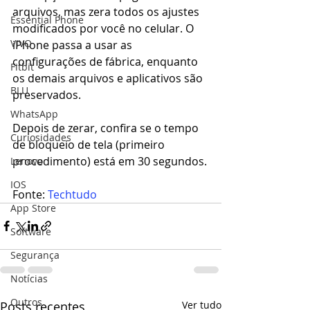
arquivos, mas zera todos os ajustes 
Essential Phone
modificados por você no celular. O 
VIVO
iPhone passa a usar as 
configurações de fábrica, enquanto 
Fitbit
os demais arquivos e aplicativos são 
BLU
preservados.
WhatsApp
Depois de zerar, confira se o tempo 
Curiosidades
de bloqueio de tela (primeiro 
procedimento) está em 30 segundos.
Lenovo
IOS
Fonte: 
Techtudo
App Store
Software
Segurança
Notícias
Outros
Posts recentes
Ver tudo