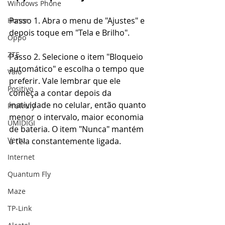
Windows Phone
Passo 1. Abra o menu de "Ajustes" e 
Honor
depois toque em "Tela e Brilho".
Oppo
ZTE
Passo 2. Selecione o item "Bloqueio 
automático" e escolha o tempo que 
Vaio
preferir. Vale lembrar que ele 
Positivo
começa a contar depois da 
inatividade no celular, então quanto 
ProTruly
menor o intervalo, maior economia 
UMIDIGI
de bateria. O item "Nunca" mantém 
Vertu
a tela constantemente ligada.
Internet
Quantum Fly
Maze
TP-Link