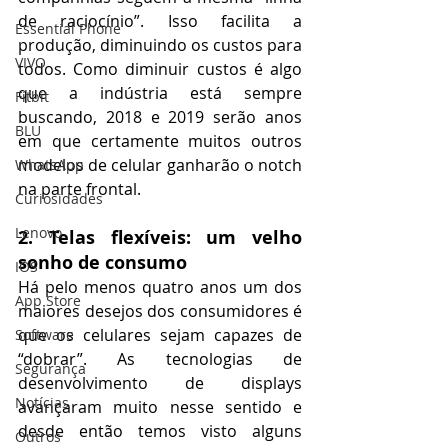
de raciocínio”. Isso facilita a 
Essential Phone
produção, diminuindo os custos para 
VIVO
todos. Como diminuir custos é algo 
que a indústria está sempre 
Fitbit
buscando, 2018 e 2019 serão anos 
BLU
em que certamente muitos outros 
modelos de celular ganharão o notch 
WhatsApp
na parte frontal.
Curiosidades
Lenovo
2. Telas flexíveis: um velho 
sonho de consumo
IOS
Há pelo menos quatro anos um dos 
App Store
maiores desejos dos consumidores é 
que os celulares sejam capazes de 
Software
“dobrar”. As tecnologias de 
Segurança
desenvolvimento de displays 
Notícias
avançaram muito nesse sentido e 
desde então temos visto alguns 
Outros