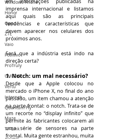
em informações publicadas na 
Windows Phone
imprensa internacional e listamos 
Honor
aqui quais são as principais 
Oppo
tendências e características que 
devem aparecer nos celulares dos 
ZTE
próximos anos.
Vaio
Será que a indústria está indo na 
Positivo
direção certa?
ProTruly
1. Notch: um mal necessário?
UMIDIGI
Desde que a Apple colocou no 
Vertu
mercado o iPhone X, no final do ano 
Internet
passado, um item chamou a atenção 
na parte frontal: o notch. Trata-se de 
Quantum Fly
um recorte no “display infinito” que 
Maze
permite às fabricantes colocarem ali 
uma série de sensores na parte 
TP-Link
frontal. Muita gente estranhou, muita 