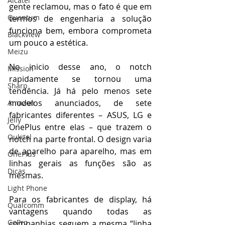
Alcatel
gente reclamou, mas o fato é que em 
Quantum
termos de engenharia a solução 
funciona bem, embora comprometa 
Blackview
um pouco a estética.
Meizu
No inicio desse ano, o notch 
Mission
rapidamente se tornou uma 
Sharp
tendência. Já há pelo menos sete 
modelos anunciados, de sete 
Amazon
fabricantes diferentes – ASUS, LG e 
Jelly
OnePlus entre elas – que trazem o 
Oukitel
notch na parte frontal. O design varia 
de aparelho para aparelho, mas em 
OnePlus
linhas gerais as funções são as 
Dicas
mesmas.
Light Phone
Para os fabricantes de display, há 
Qualcomm
vantagens quando todas as 
GoPro
companhias seguem a mesma “linha 