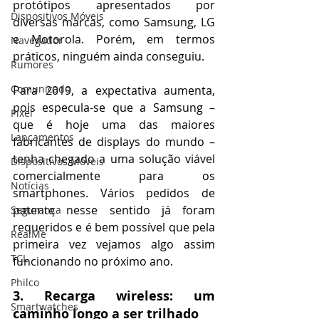
protótipos apresentados por 
Dispositivos Móveis
diversas marcas, como Samsung, LG 
e Motorola. Porém, em termos 
Navegador
práticos, ninguém ainda conseguiu.
Rumores
Comunicado
Para 2019, a expectativa aumenta, 
pois especula-se que a Samsung – 
Pixel
que é hoje uma das maiores 
Lançamentos
fabricantes de displays do mundo – 
tenha chegado a uma solução viável 
Dispositivos Móveis
comercialmente para os 
Notícias
smartphones. Vários pedidos de 
patente nesse sentido já foram 
Segurança
requeridos e é bem possível que pela 
RealMe
primeira vez vejamos algo assim 
TCL
funcionando no próximo ano.
Philco
3. Recarga wireless: um 
Smartwatches
caminho longo a ser trilhado