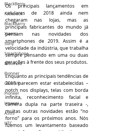
BlackBerry
Os principais lançamentos em 
celulares de 2018 ainda nem 
Facebook
chegaram nas lojas, mas as 
BlackBarry
principais fabricantes do mundo já 
Xiaomi
pensam nas novidades dos 
smartphones de 2019. Assim é a 
Sony
velocidade da indústria, que trabalha 
Smartphone
sempre pensando em uma ou duas 
gerações à frente dos seus produtos.
Motorola
Pionner
Enquanto as principais tendências de 
2018 parecem estar estabelecidas – 
Gear VR
notch nos displays, telas com borda 
Pioneer
infinita, reconhecimento facial e 
Huawei
câmera dupla na parte traseira -, 
muitas outras novidades estão “no 
ASUS
forno” para os próximos anos. Nós 
HTC
fizemos um levantamento baseado 