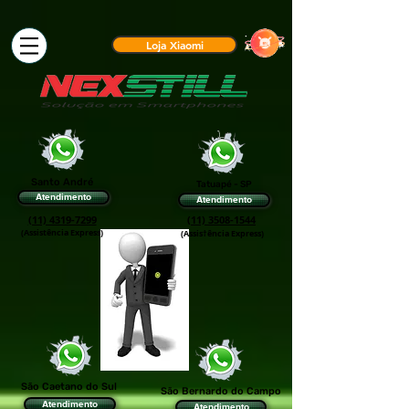
Loja Xiaomi
Santo André
Tatuapé - SP
Atendimento
Atendimento
(11) 4319-7299
(11) 3508-1544
(Assistência Express)
(Assis†ência Express)
São Caetano do Sul
São Bernardo do Campo
Atendimento
Atendimento