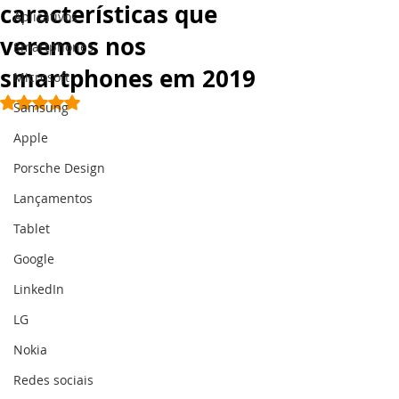
características que
Aplicativos
veremos nos
Smartphones
smartphones em 2019
Microsoft
Avaliado com NaN de 5 estrelas.
Samsung
Apple
Porsche Design
Lançamentos
Tablet
Google
LinkedIn
LG
Nokia
Redes sociais