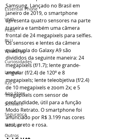
Samsung. Lançado no Brasil em 
Essential Phone
janeiro de 2019, o smartphone 
VIVO
apresenta quatro sensores na parte 
traseira e também uma câmera 
Fitbit
frontal de 24 megapixels para selfies.
BLU
Os sensores e lentes da câmera 
quádrupla do Galaxy A9 são 
WhatsApp
divididos da seguinte maneira: 24 
Curiosidades
megapixels (f/1.7); lente grande-
angular (f/2.4) de 120º e 8 
Lenovo
megapixels; lente teleobjetiva (f/2.4) 
IOS
de 10 megapixels e zoom 2x; e 5 
App Store
megapixels com sensor de 
profundidade, útil para a função 
Software
Modo Retrato. O smartphone foi 
Segurança
anunciado por R$ 3.199 nas cores 
azul, preto e rosa.
Notícias
Outros