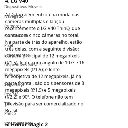
4. LG V40
Dispositivos Móveis
A LG também entrou na moda das 
Navegador
câmeras múltiplas e lançou 
Rumores
recentemente o LG V40 ThinQ, que 
conta com cinco câmeras no total. 
Comunicado
Na parte de trás do aparelho, estão 
Pixel
três delas, com a seguinte divisão: 
Lançamentos
câmera principal de 12 megapixels 
(f/1.5); lente com ângulo de 107º e 16 
Dispositivos Móveis
megapixels (f/1.9); e lente 
Notícias
teleobjetiva de 12 megapixels. Já na 
parte frontal, são dois sensores de 8 
Segurança
megapixels (f/1.9) e 5 megapixels 
RealMe
(f/2.2) e 90º. O telefone não tem 
previsão para ser comercializado no 
TCL
Brasil.
Philco
Smartwatches
5. Honor Magic 2