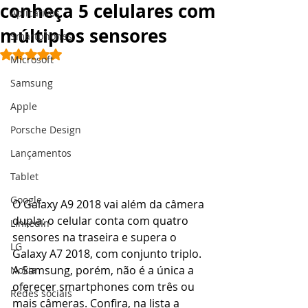
conheça 5 celulares com
Aplicativos
múltiplos sensores
Smartphones
Avaliado com NaN de 5 estrelas.
Microsoft
Samsung
Apple
Porsche Design
Lançamentos
Tablet
Google
O Galaxy A9 2018 vai além da câmera 
dupla: o celular conta com quatro 
LinkedIn
sensores na traseira e supera o 
LG
Galaxy A7 2018, com conjunto triplo. 
A Samsung, porém, não é a única a 
Nokia
oferecer smartphones com três ou 
Redes sociais
mais câmeras. Confira, na lista a 