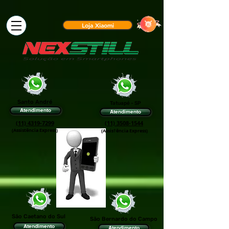
Loja Xiaomi
Santo André
Tatuapé - SP
Atendimento
Atendimento
(11) 4319-7299
(11) 3508-1544
(Assistência Express)
(Assis†ência Express)
São Caetano do Sul
São Bernardo do Campo
Atendimento
Atendimento