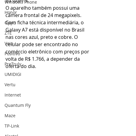
da GoPro.
Windows Phone
O aparelho também possui uma 
Honor
câmera frontal de 24 megapixels. 
Com ficha técnica intermediária, o 
Oppo
Galaxy A7 está disponível no Brasil 
ZTE
nas cores azul, preto e cobre. O 
Vaio
celular pode ser encontrado no 
comércio eletrônico com preços por 
Positivo
volta de R$ 1.766, a depender da 
ProTruly
oferta do dia.
UMIDIGI
Vertu
Internet
Quantum Fly
Maze
TP-Link