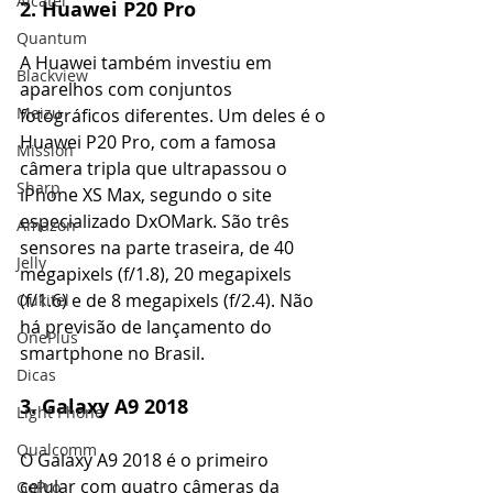
Alcatel
2. Huawei P20 Pro
Quantum
A Huawei também investiu em 
Blackview
aparelhos com conjuntos 
Meizu
fotográficos diferentes. Um deles é o 
Huawei P20 Pro, com a famosa 
Mission
câmera tripla que ultrapassou o 
Sharp
iPhone XS Max, segundo o site 
especializado DxOMark. São três 
Amazon
sensores na parte traseira, de 40 
Jelly
megapixels (f/1.8), 20 megapixels 
(f/1.6) e de 8 megapixels (f/2.4). Não 
Oukitel
há previsão de lançamento do 
OnePlus
smartphone no Brasil.
Dicas
3. Galaxy A9 2018
Light Phone
Qualcomm
O Galaxy A9 2018 é o primeiro 
celular com quatro câmeras da 
GoPro