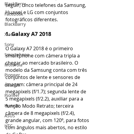
BlackBerry
seguir, cinco telefones da Samsung, 
Huawei e LG com conjuntos 
Facebook
fotográficos diferentes.
BlackBarry
1. Galaxy A7 2018
Xiaomi
Sony
O Galaxy A7 2018 é o primeiro 
Smartphone
smartphone com câmera tripla a 
chegar ao mercado brasileiro. O 
Motorola
modelo da Samsung conta com três 
Pionner
conjuntos de lente e sensores de 
imagem: câmera principal de 24 
Gear VR
megapixels (f/1.7); segunda lente de 
Pioneer
5 megapixels (f/2.2), auxiliar para a 
função Modo Retrato; terceira 
Huawei
câmera de 8 megapixels (f/2.4), 
ASUS
grande angular, com 120º, para fotos 
HTC
com ângulos mais abertos, no estilo 