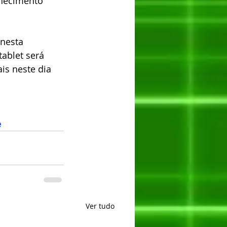
nhecimento 
nesta 
ablet será 
is neste dia 
e
Ver tudo