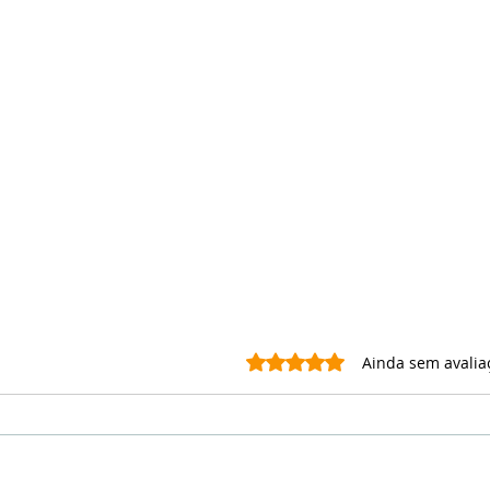
Avaliado com 0 de 5 estrel
Ainda sem avalia