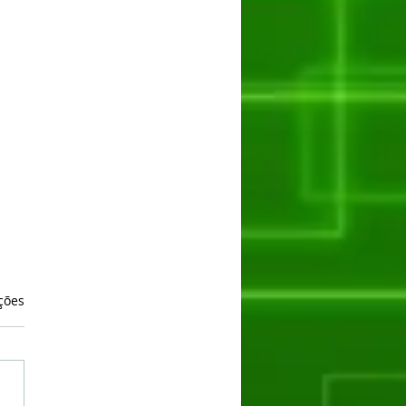
as.
ções