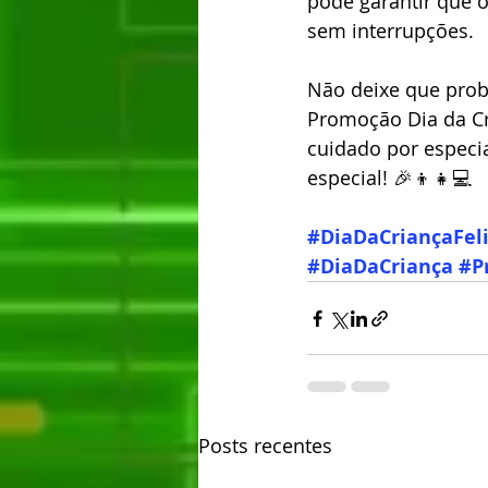
pode garantir que o
sem interrupções.
Não deixe que prob
Promoção Dia da Cri
cuidado por especial
especial! 🎉👦👧💻 
#DiaDaCriançaFel
#DiaDaCriança
#P
Posts recentes