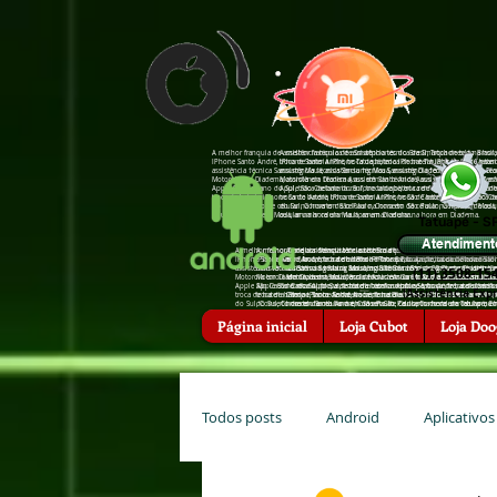
A melhor franquia de assistência técnica de Smartphones do Brasil, Troca de tela na hor
A melhor franquia de assistência técnica de Smartphones do Brasil,
IPhone Santo André, troca de bateria IPhone Tatuapé, troca de bateria IPhone São Caeta
IPhone Santo André, troca de bateria IPhone Tatuapé, troca de bat
assistência †écnica Sansumg Mauá, assistência †écnica Sansumg Diadema, assistência †é
assistência †écnica Sansumg Mauá, assistência †écnica Sansumg Di
Motorola em Diadema, assistência †écnica Asus em Santo André, assistência †écnica Zenfo
Motorola em Diadema, assistência †écnica Asus em Santo André, assis
Apple São Caetano do Sul, troca de bateria zenfone tatuapé, troca de bateria zenfone san
Apple São Caetano do Sul, troca de bateria zenfone tatuapé, troca d
troca de bateria iPhone Santo André, troca de bateria iPhone São Caetano do Sul, troc
troca de bateria iPhone Santo André, troca de bateria iPhone São 
do Sul, Conserto de celular na hora em São Paulo, Conserto de celular na hora em Mauá
do Sul, Conserto de celular na hora em São Paulo, Conserto de cel
celular na hora em Mauá, arrumar celular na hora em Diadema.
celular na hora em Mauá, arrumar celular na hora em Diadema.
Tatuapé - S
Atendiment
A melhor franquia de assistência técnica de Smartphones do Brasil, Troca de tela
A melhor franquia de assistência técnica de Smartphones do Brasil, Troca 
A melhor franquia de assistência técnica de Smartphones do Brasi
IPhone Santo André, troca de bateria IPhone Tatuapé, troca de bateria IPhone Sã
IPhone Santo André, troca de bateria IPhone Tatuapé, troca de bateria IP
em Mauá, troca de bateria IPhone Santo André, troca de bateria I
assistência †écnica Sansumg Mauá, assistência †écnica Sansumg Diadema, assistê
assistência †écnica Sansumg Mauá, assistência †écnica Sansumg Diadema, 
assistência †écnica Sansumg São Bernardo do Campo, assistência
(11) 3508-15
Motorola em Diadema, assistência †écnica Asus em Santo André, assistência †écnic
Motorola em Diadema, assistência †écnica Asus em Santo André, assistência 
Motorola em Mauá, assistência †écnica Motorola em Diadema, assis
Apple São Caetano do Sul, troca de bateria zenfone tatuapé, troca de bateria zenf
Apple São Caetano do Sul, troca de bateria zenfone tatuapé, troca de bater
†écnica Apple, assistência †écnica Apple Santo André, assistência
(Assis†ência Expr
troca de bateria iPhone Santo André, troca de bateria iPhone São Caetano do Su
troca de bateria iPhone Santo André, troca de bateria iPhone São Caetano
Campo, troca de bateria zenfone Diadema, troca de bateria zenfon
do Sul, Conserto de celular na hora em São Paulo, Conserto de celular na hora 
do Sul, Conserto de celular na hora em São Paulo, Conserto de celular na
hora em Santo André, Conserto de celular na hora em Tatuapé, Co
celular na hora em Mauá, arrumar celular na hora em Diadema.
celular na hora em Mauá, arrumar celular na hora em Diadema.
Diadema, arrumar celular na hora em Santo André, arrumar celula
Página inicial
Loja Cubot
Loja Doo
Todos posts
Android
Aplicativos