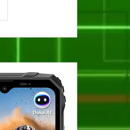
oogee Blade 20 Max: O
ante de 36GB RAM e
 de Memória Interna
stá na Nexstill!