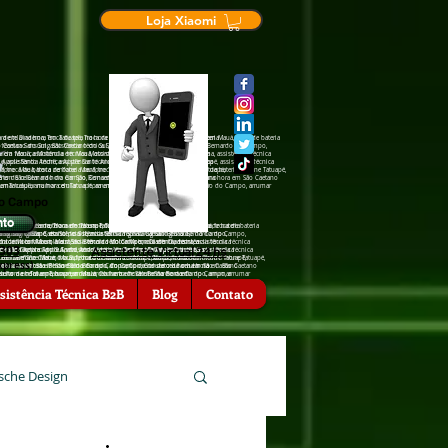
Loja Xiaomi
de tela na hora em Tatuapé, Troca de tela na hora em Mauá, troca de bateria
ra em Diadema, Troca de tela na hora em Tatuapé, Troca de tela na hora em Mauá, troca de bateria
São Caetano do Sul, assistência †écnica Sansumg São Bernardo do Campo,
cia †écnica Sansumg São Caetano do Sul, assistência †écnica Sansumg São Bernardo do Campo,
a em Mauá, assistência †écnica Motorola em Diadema, assistência †écnica
ência †écnica Motorola em Mauá, assistência †écnica Motorola em Diadema, assistência †écnica
Apple Santo André, assistência †écnica Apple Tatuapé, assistência †écnica
 assistência †écnica Apple Santo André, assistência †écnica Apple Tatuapé, assistência †écnica
nfone Mauá, troca de bateria zenfone Tatuapé, troca de bateria iPhone Tatuapé,
, troca de bateria zenfone Mauá, troca de bateria zenfone Tatuapé, troca de bateria iPhone Tatuapé,
hora em São Bernardo do Campo, Conserto de celular na hora em São Caetano
serto de celular na hora em São Bernardo do Campo, Conserto de celular na hora em São Caetano
ra emTatuapé, arrumar celular na hora em São Bernardo do Campo, arrumar
rrumar celular na hora emTatuapé, arrumar celular na hora em São Bernardo do Campo, arrumar
do Campo
nto
 Troca de tela na hora em Tatuapé, Troca de tela na hora em Mauá, troca de bateria
iadema, Troca de tela na hora em Tatuapé, Troca de tela na hora em Mauá, troca de bateria
hora em Diadema, Troca de tela na hora em Tatuapé, Troca de tela na hora
ansumg São Caetano do Sul, assistência †écnica Sansumg São Bernardo do Campo,
nica Sansumg São Caetano do Sul, assistência †écnica Sansumg São Bernardo do Campo,
 Sansumg Tatuapé, assistência †écnica Sansumg São Caetano do Sul,
 Motorola em Mauá, assistência †écnica Motorola em Diadema, assistência †écnica
écnica Motorola em Mauá, assistência †écnica Motorola em Diadema, assistência †écnica
ência †écnica Motorola em São Bernardo do Campo, assistência †écnica
6303
Assistente Virtual 24 hs
†écnica Apple Santo André, assistência †écnica Apple Tatuapé, assistência †écnica
ência †écnica Apple Santo André, assistência †écnica Apple Tatuapé, assistência †écnica
 São Caetano do Sul, assistência †écnica Zenfone Tatuapé, assistência
eria zenfone Mauá, troca de bateria zenfone Tatuapé, troca de bateria iPhone Tatuapé,
 de bateria zenfone Mauá, troca de bateria zenfone Tatuapé, troca de bateria iPhone Tatuapé,
ia zenfone São Caetano o Sul, troca de bateria zenfone São Bernardo do
xpress)
lar na hora em São Bernardo do Campo, Conserto de celular na hora em São Caetano
e celular na hora em São Bernardo do Campo, Conserto de celular na hora em São Caetano
l, troca de bateria iPhone São Bernardo do Campo, Conserto de celular na
r na hora emTatuapé, arrumar celular na hora em São Bernardo do Campo, arrumar
celular na hora emTatuapé, arrumar celular na hora em São Bernardo do Campo, arrumar
serto de celular na hora em Mauá, Conserto de celular na hora em
, arrumar celular na hora em Diadema.
sistência Técnica B2B
Blog
Contato
sche Design