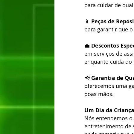
para cuidar de qual
📱 
Peças de Repos
para garantir que o
💼 
Descontos Espe
em serviços de ass
enquanto cuida do t
📢 
Garantia de Qu
oferecemos uma gara
boas mãos.
Um Dia da Criança
Nós entendemos o q
entretenimento de s