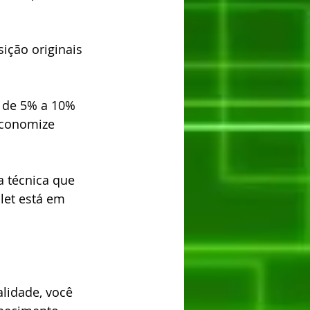
ição originais 
 de 5% a 10% 
economize 
a técnica que 
let está em 
lidade, você 