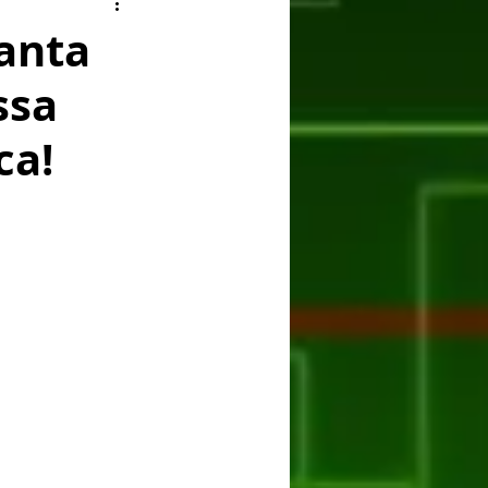
ry
Facebook
ranta
ssa
er
Huawei
ASUS
ca!