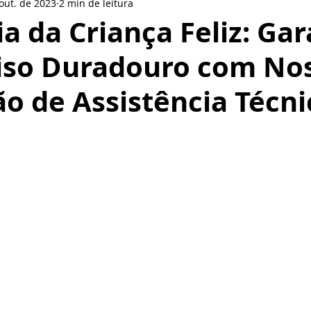
out. de 2023
2 min de leitura
le
LinkedIn
LG
Nokia
Redes sociais
BlackBer
ia da Criança Feliz: Ga
iso Duradouro com No
Smartphone
Motorola
Pionner
Gear VR
Pione
 de Assistência Técni
or
Oppo
de 5 estrelas.