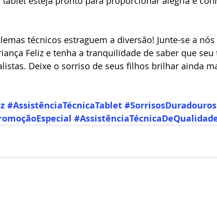
 tablet esteja pronto para proporcionar alegria e co
lemas técnicos estraguem a diversão! Junte-se a nós 
ança Feliz e tenha a tranquilidade de saber que seu t
istas. Deixe o sorriso de seus filhos brilhar ainda ma
iz
#AssistênciaTécnicaTablet
#SorrisosDuradouros
romoçãoEspecial
#AssistênciaTécnicaDeQualidad