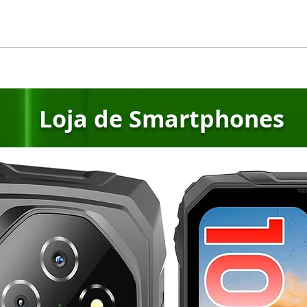
🔥 Ulefone Rogone X7 Pro:
🔥 D
O novo smartphone
Gig
robusto com câmera
1TB
térmica que vai te
Já E
surpreender!
Loja de Smartphones