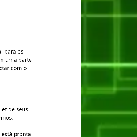
l para os 
am uma parte 
ectar com o 
let de seus 
cemos:
 está pronta 