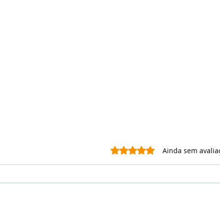
Avaliado com 0 de 5 estrel
Ainda sem avalia