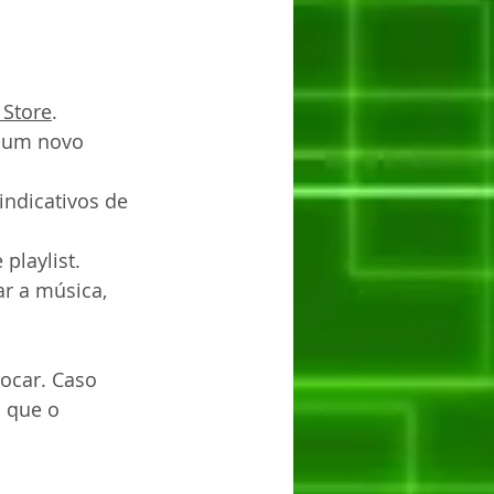
 Store
. 
e um novo 
indicativos de 
playlist. 
r a música, 
ocar. Caso 
 que o 