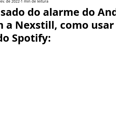
fev. de 2022
1 min de leitura
le
LinkedIn
LG
Nokia
Redes sociais
BlackBer
nsado do alarme do An
 a Nexstill, como usar
Smartphone
Motorola
Pionner
Gear VR
Pione
o Spotify:
or
Oppo
de 5 estrelas.