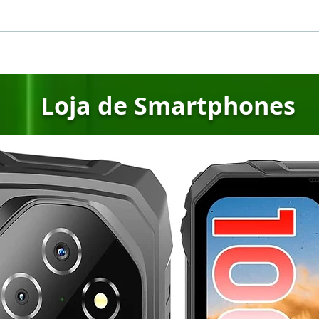
🔥 Ulefone Rogone X7 Pro:
🔥 D
O novo smartphone
Gig
robusto com câmera
1TB
térmica que vai te
Já E
surpreender!
Loja de Smartphones