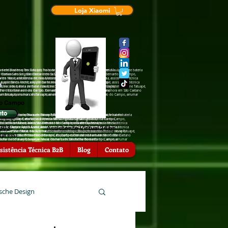
Loja Xiaomi
de tela na hora em Tatuapé, Troca de tela na hora em Mauá, troca de bateria
ra em Diadema, Troca de tela na hora em Tatuapé, Troca de tela na hora em Mauá, troca de bateria
São Caetano do Sul, assistência †écnica Sansumg São Bernardo do Campo,
cia †écnica Sansumg São Caetano do Sul, assistência †écnica Sansumg São Bernardo do Campo,
a em Mauá, assistência †écnica Motorola em Diadema, assistência †écnica
ência †écnica Motorola em Mauá, assistência †écnica Motorola em Diadema, assistência †écnica
Apple Santo André, assistência †écnica Apple Tatuapé, assistência †écnica
 assistência †écnica Apple Santo André, assistência †écnica Apple Tatuapé, assistência †écnica
nfone Mauá, troca de bateria zenfone Tatuapé, troca de bateria iPhone Tatuapé,
, troca de bateria zenfone Mauá, troca de bateria zenfone Tatuapé, troca de bateria iPhone Tatuapé,
hora em São Bernardo do Campo, Conserto de celular na hora em São Caetano
serto de celular na hora em São Bernardo do Campo, Conserto de celular na hora em São Caetano
ra emTatuapé, arrumar celular na hora em São Bernardo do Campo, arrumar
rrumar celular na hora emTatuapé, arrumar celular na hora em São Bernardo do Campo, arrumar
do Campo
nto
 Troca de tela na hora em Tatuapé, Troca de tela na hora em Mauá, troca de bateria
iadema, Troca de tela na hora em Tatuapé, Troca de tela na hora em Mauá, troca de bateria
hora em Diadema, Troca de tela na hora em Tatuapé, Troca de tela na hora
ansumg São Caetano do Sul, assistência †écnica Sansumg São Bernardo do Campo,
nica Sansumg São Caetano do Sul, assistência †écnica Sansumg São Bernardo do Campo,
 Sansumg Tatuapé, assistência †écnica Sansumg São Caetano do Sul,
 Motorola em Mauá, assistência †écnica Motorola em Diadema, assistência †écnica
écnica Motorola em Mauá, assistência †écnica Motorola em Diadema, assistência †écnica
ência †écnica Motorola em São Bernardo do Campo, assistência †écnica
6303
Assistente Virtual 24 hs
†écnica Apple Santo André, assistência †écnica Apple Tatuapé, assistência †écnica
ência †écnica Apple Santo André, assistência †écnica Apple Tatuapé, assistência †écnica
 São Caetano do Sul, assistência †écnica Zenfone Tatuapé, assistência
eria zenfone Mauá, troca de bateria zenfone Tatuapé, troca de bateria iPhone Tatuapé,
 de bateria zenfone Mauá, troca de bateria zenfone Tatuapé, troca de bateria iPhone Tatuapé,
ia zenfone São Caetano o Sul, troca de bateria zenfone São Bernardo do
xpress)
lar na hora em São Bernardo do Campo, Conserto de celular na hora em São Caetano
e celular na hora em São Bernardo do Campo, Conserto de celular na hora em São Caetano
l, troca de bateria iPhone São Bernardo do Campo, Conserto de celular na
r na hora emTatuapé, arrumar celular na hora em São Bernardo do Campo, arrumar
celular na hora emTatuapé, arrumar celular na hora em São Bernardo do Campo, arrumar
serto de celular na hora em Mauá, Conserto de celular na hora em
, arrumar celular na hora em Diadema.
sistência Técnica B2B
Blog
Contato
sche Design