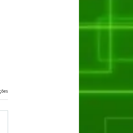
as.
ções