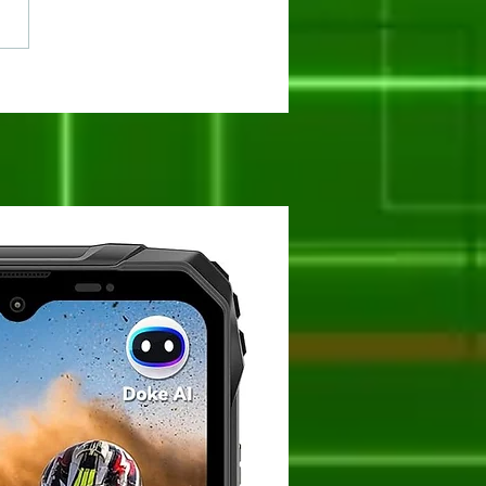
oogee Blade 20 Max: O
ante de 36GB RAM e
 de Memória Interna
stá na Nexstill!