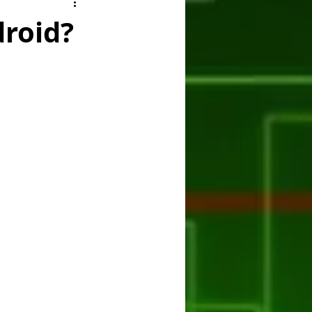
ry
Facebook
droid?
er
Huawei
ASUS