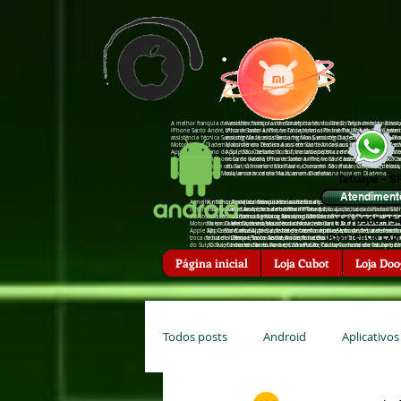
A melhor franquia de assistência técnica de Smartphones do Brasil, Troca de tela na hor
A melhor franquia de assistência técnica de Smartphones do Brasil,
IPhone Santo André, troca de bateria IPhone Tatuapé, troca de bateria IPhone São Caeta
IPhone Santo André, troca de bateria IPhone Tatuapé, troca de bat
assistência †écnica Sansumg Mauá, assistência †écnica Sansumg Diadema, assistência †é
assistência †écnica Sansumg Mauá, assistência †écnica Sansumg Di
Motorola em Diadema, assistência †écnica Asus em Santo André, assistência †écnica Zenfo
Motorola em Diadema, assistência †écnica Asus em Santo André, assis
Apple São Caetano do Sul, troca de bateria zenfone tatuapé, troca de bateria zenfone san
Apple São Caetano do Sul, troca de bateria zenfone tatuapé, troca d
troca de bateria iPhone Santo André, troca de bateria iPhone São Caetano do Sul, troc
troca de bateria iPhone Santo André, troca de bateria iPhone São 
do Sul, Conserto de celular na hora em São Paulo, Conserto de celular na hora em Mauá
do Sul, Conserto de celular na hora em São Paulo, Conserto de cel
celular na hora em Mauá, arrumar celular na hora em Diadema.
celular na hora em Mauá, arrumar celular na hora em Diadema.
Tatuapé - S
Atendiment
A melhor franquia de assistência técnica de Smartphones do Brasil, Troca de tela
A melhor franquia de assistência técnica de Smartphones do Brasil, Troca 
A melhor franquia de assistência técnica de Smartphones do Brasi
IPhone Santo André, troca de bateria IPhone Tatuapé, troca de bateria IPhone Sã
IPhone Santo André, troca de bateria IPhone Tatuapé, troca de bateria IP
em Mauá, troca de bateria IPhone Santo André, troca de bateria I
assistência †écnica Sansumg Mauá, assistência †écnica Sansumg Diadema, assistê
assistência †écnica Sansumg Mauá, assistência †écnica Sansumg Diadema, 
assistência †écnica Sansumg São Bernardo do Campo, assistência
(11) 3508-15
Motorola em Diadema, assistência †écnica Asus em Santo André, assistência †écnic
Motorola em Diadema, assistência †écnica Asus em Santo André, assistência 
Motorola em Mauá, assistência †écnica Motorola em Diadema, assis
Apple São Caetano do Sul, troca de bateria zenfone tatuapé, troca de bateria zenf
Apple São Caetano do Sul, troca de bateria zenfone tatuapé, troca de bater
†écnica Apple, assistência †écnica Apple Santo André, assistência
(Assis†ência Expr
troca de bateria iPhone Santo André, troca de bateria iPhone São Caetano do Su
troca de bateria iPhone Santo André, troca de bateria iPhone São Caetano
Campo, troca de bateria zenfone Diadema, troca de bateria zenfon
do Sul, Conserto de celular na hora em São Paulo, Conserto de celular na hora 
do Sul, Conserto de celular na hora em São Paulo, Conserto de celular na
hora em Santo André, Conserto de celular na hora em Tatuapé, Co
celular na hora em Mauá, arrumar celular na hora em Diadema.
celular na hora em Mauá, arrumar celular na hora em Diadema.
Diadema, arrumar celular na hora em Santo André, arrumar celula
Página inicial
Loja Cubot
Loja Doo
Todos posts
Android
Aplicativos