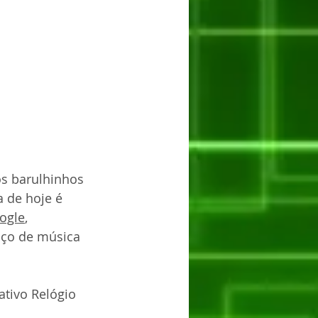
s barulhinhos 
a de hoje é 
ogle
, 
iço de música 
cativo Relógio 