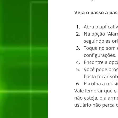
Veja o passo a pas
Abra o aplicati
Na opção "Alar
seguindo as ori
Toque no som qu
configurações. 
Encontre a opçã
Você pode procu
basta tocar sob
Escolha a músi
Vale lembrar que é 
não esteja, o alarm
usuário não perca o