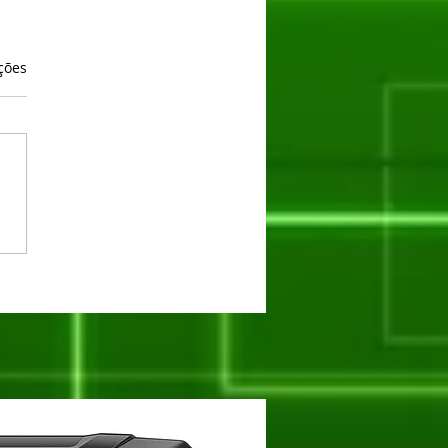
as.
ções
oogee Blade 20 Max: O
ante de 36GB RAM e
 de Memória Interna
stá na Nexstill!