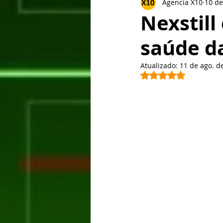
Agencia X10
10 de
Lançamentos
Tablet
Goog
Nexstill
saúde da
BlackBarry
Xiaomi
Sony
Atualizado:
11 de ago. d
Avaliado com NaN 
HTC
Windows Phone
Hon