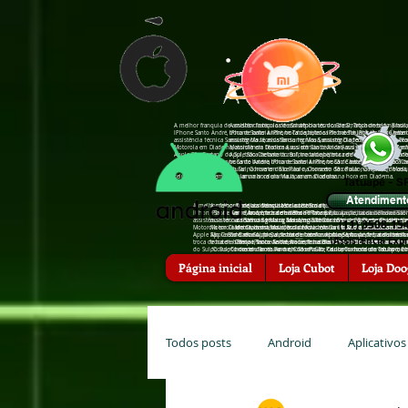
A melhor franquia de assistência técnica de Smartphones do Brasil, Troca de tela na hor
A melhor franquia de assistência técnica de Smartphones do Brasil,
IPhone Santo André, troca de bateria IPhone Tatuapé, troca de bateria IPhone São Caeta
IPhone Santo André, troca de bateria IPhone Tatuapé, troca de bat
assistência †écnica Sansumg Mauá, assistência †écnica Sansumg Diadema, assistência †é
assistência †écnica Sansumg Mauá, assistência †écnica Sansumg Di
Motorola em Diadema, assistência †écnica Asus em Santo André, assistência †écnica Zenfo
Motorola em Diadema, assistência †écnica Asus em Santo André, assis
Apple São Caetano do Sul, troca de bateria zenfone tatuapé, troca de bateria zenfone san
Apple São Caetano do Sul, troca de bateria zenfone tatuapé, troca d
troca de bateria iPhone Santo André, troca de bateria iPhone São Caetano do Sul, troc
troca de bateria iPhone Santo André, troca de bateria iPhone São 
do Sul, Conserto de celular na hora em São Paulo, Conserto de celular na hora em Mauá
do Sul, Conserto de celular na hora em São Paulo, Conserto de cel
celular na hora em Mauá, arrumar celular na hora em Diadema.
celular na hora em Mauá, arrumar celular na hora em Diadema.
Tatuapé - S
Atendiment
A melhor franquia de assistência técnica de Smartphones do Brasil, Troca de tela
A melhor franquia de assistência técnica de Smartphones do Brasil, Troca 
A melhor franquia de assistência técnica de Smartphones do Brasi
IPhone Santo André, troca de bateria IPhone Tatuapé, troca de bateria IPhone Sã
IPhone Santo André, troca de bateria IPhone Tatuapé, troca de bateria IP
em Mauá, troca de bateria IPhone Santo André, troca de bateria I
assistência †écnica Sansumg Mauá, assistência †écnica Sansumg Diadema, assistê
assistência †écnica Sansumg Mauá, assistência †écnica Sansumg Diadema, 
assistência †écnica Sansumg São Bernardo do Campo, assistência
(11) 3508-15
Motorola em Diadema, assistência †écnica Asus em Santo André, assistência †écnic
Motorola em Diadema, assistência †écnica Asus em Santo André, assistência 
Motorola em Mauá, assistência †écnica Motorola em Diadema, assis
Apple São Caetano do Sul, troca de bateria zenfone tatuapé, troca de bateria zenf
Apple São Caetano do Sul, troca de bateria zenfone tatuapé, troca de bater
†écnica Apple, assistência †écnica Apple Santo André, assistência
(Assis†ência Expr
troca de bateria iPhone Santo André, troca de bateria iPhone São Caetano do Su
troca de bateria iPhone Santo André, troca de bateria iPhone São Caetano
Campo, troca de bateria zenfone Diadema, troca de bateria zenfon
do Sul, Conserto de celular na hora em São Paulo, Conserto de celular na hora 
do Sul, Conserto de celular na hora em São Paulo, Conserto de celular na
hora em Santo André, Conserto de celular na hora em Tatuapé, Co
celular na hora em Mauá, arrumar celular na hora em Diadema.
celular na hora em Mauá, arrumar celular na hora em Diadema.
Diadema, arrumar celular na hora em Santo André, arrumar celula
Página inicial
Loja Cubot
Loja Doo
Todos posts
Android
Aplicativos