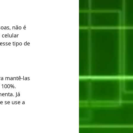
soas, não é 
celular 
esse tipo de 
ra mantê-las 
 100%. 
enta. Já 
e se use a 