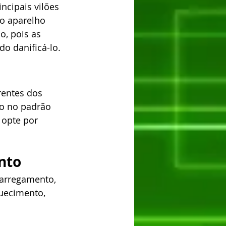
ncipais vilões 
 o aparelho 
o, pois as 
o danificá-lo.
rentes dos 
ão no padrão 
opte por 
nto
carregamento, 
uecimento, 