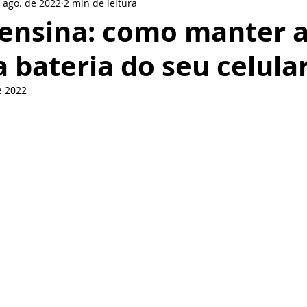
 ago. de 2022
2 min de leitura
le
LinkedIn
LG
Nokia
Redes sociais
BlackBer
 ensina: como manter 
 bateria do seu celular
Smartphone
Motorola
Pionner
Gear VR
Pione
e 2022
de 5 estrelas.
or
Oppo