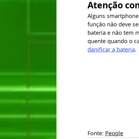
Atenção co
Alguns smartphones
função não deve se
bateria e não tem m
quente quando o ca
danificar a bateria
.
Fonte: 
People