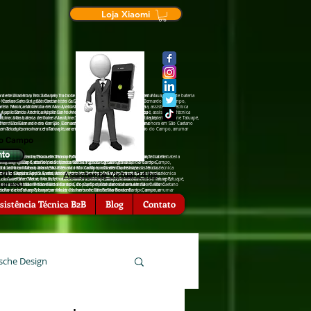
Loja Xiaomi
de tela na hora em Tatuapé, Troca de tela na hora em Mauá, troca de bateria
ra em Diadema, Troca de tela na hora em Tatuapé, Troca de tela na hora em Mauá, troca de bateria
São Caetano do Sul, assistência †écnica Sansumg São Bernardo do Campo,
cia †écnica Sansumg São Caetano do Sul, assistência †écnica Sansumg São Bernardo do Campo,
a em Mauá, assistência †écnica Motorola em Diadema, assistência †écnica
ência †écnica Motorola em Mauá, assistência †écnica Motorola em Diadema, assistência †écnica
Apple Santo André, assistência †écnica Apple Tatuapé, assistência †écnica
 assistência †écnica Apple Santo André, assistência †écnica Apple Tatuapé, assistência †écnica
nfone Mauá, troca de bateria zenfone Tatuapé, troca de bateria iPhone Tatuapé,
, troca de bateria zenfone Mauá, troca de bateria zenfone Tatuapé, troca de bateria iPhone Tatuapé,
hora em São Bernardo do Campo, Conserto de celular na hora em São Caetano
serto de celular na hora em São Bernardo do Campo, Conserto de celular na hora em São Caetano
ra emTatuapé, arrumar celular na hora em São Bernardo do Campo, arrumar
rrumar celular na hora emTatuapé, arrumar celular na hora em São Bernardo do Campo, arrumar
do Campo
nto
 Troca de tela na hora em Tatuapé, Troca de tela na hora em Mauá, troca de bateria
iadema, Troca de tela na hora em Tatuapé, Troca de tela na hora em Mauá, troca de bateria
hora em Diadema, Troca de tela na hora em Tatuapé, Troca de tela na hora
ansumg São Caetano do Sul, assistência †écnica Sansumg São Bernardo do Campo,
nica Sansumg São Caetano do Sul, assistência †écnica Sansumg São Bernardo do Campo,
 Sansumg Tatuapé, assistência †écnica Sansumg São Caetano do Sul,
 Motorola em Mauá, assistência †écnica Motorola em Diadema, assistência †écnica
écnica Motorola em Mauá, assistência †écnica Motorola em Diadema, assistência †écnica
ência †écnica Motorola em São Bernardo do Campo, assistência †écnica
6303
Assistente Virtual 24 hs
†écnica Apple Santo André, assistência †écnica Apple Tatuapé, assistência †écnica
ência †écnica Apple Santo André, assistência †écnica Apple Tatuapé, assistência †écnica
 São Caetano do Sul, assistência †écnica Zenfone Tatuapé, assistência
eria zenfone Mauá, troca de bateria zenfone Tatuapé, troca de bateria iPhone Tatuapé,
 de bateria zenfone Mauá, troca de bateria zenfone Tatuapé, troca de bateria iPhone Tatuapé,
ia zenfone São Caetano o Sul, troca de bateria zenfone São Bernardo do
xpress)
lar na hora em São Bernardo do Campo, Conserto de celular na hora em São Caetano
e celular na hora em São Bernardo do Campo, Conserto de celular na hora em São Caetano
l, troca de bateria iPhone São Bernardo do Campo, Conserto de celular na
r na hora emTatuapé, arrumar celular na hora em São Bernardo do Campo, arrumar
celular na hora emTatuapé, arrumar celular na hora em São Bernardo do Campo, arrumar
serto de celular na hora em Mauá, Conserto de celular na hora em
, arrumar celular na hora em Diadema.
sistência Técnica B2B
Blog
Contato
sche Design