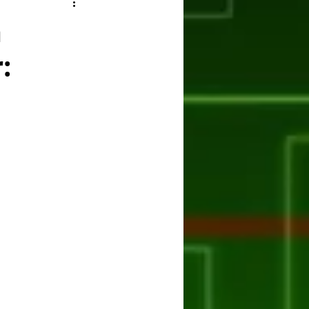
ry
Facebook
a
:
er
Huawei
ASUS