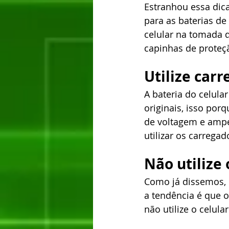
Estranhou essa dica
para as baterias de 
celular na tomada d
capinhas de proteç
Utilize carr
A bateria do celula
originais, isso por
de voltagem e ampe
utilizar os carrega
Não utilize
Como já dissemos, o 
a tendência é que 
não utilize o celul