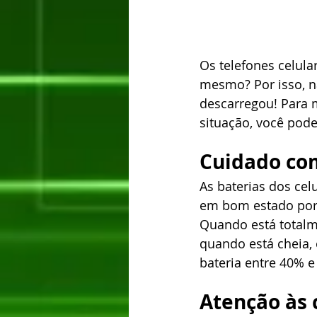
Os telefones celula
mesmo? Por isso, nã
descarregou! Para m
situação, você pod
Cuidado co
As baterias dos cel
em bom estado por 
Quando está totalm
quando está cheia, 
bateria entre 40% e
Atenção às 