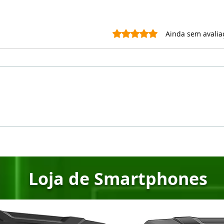
Avaliado com 0 de 5 estrel
Ainda sem avalia
🔥 Ulefone Rogone X7 Pro:
🔥 D
O novo smartphone
Gig
robusto com câmera
1TB
térmica que vai te
Já E
surpreender!
Loja de Smartphones