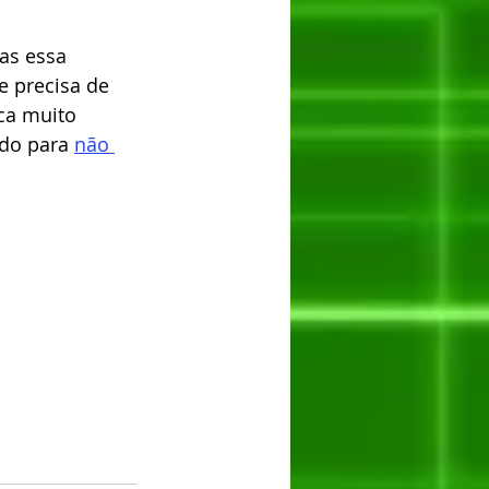
as essa 
 precisa de 
ca muito 
do para 
não 