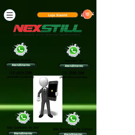
Loja Xiaomi
Santo André
Tatuapé - SP
Atendimento
Atendimento
(11) 4319-7299
(11) 3508-1544
(Assistência Express)
(Assis†ência Express)
São Caetano do Sul
São Bernardo do Campo
Atendimento
Atendimento