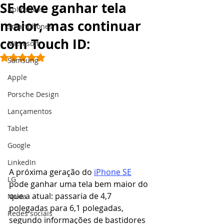
SE deve ganhar tela
Aplicativos
maior, mas continuar
Smartphones
com Touch ID:
Microsoft
Avaliado com NaN de 5 estrelas.
Samsung
Apple
Porsche Design
Lançamentos
Tablet
Google
LinkedIn
A próxima geração do 
iPhone SE
LG
pode ganhar uma tela bem maior do 
que a atual: passaria de 4,7 
Nokia
polegadas para 6,1 polegadas, 
Redes sociais
segundo informações de bastidores 