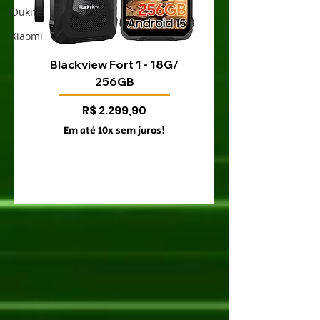
Oukitel
Xiaomi
Blackview Fort 1 - 18G/
Blackview Fort 200 
256GB
Preço
R$ 2.299,90
Em até 10x sem juros!
Em até 10x sem juro