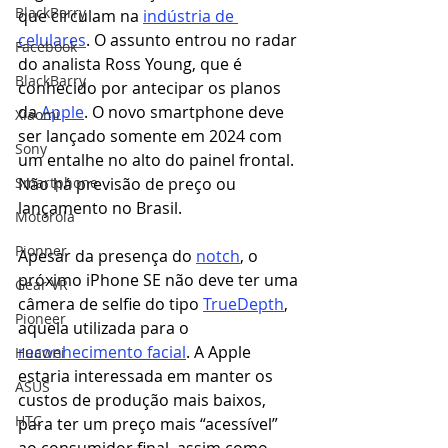
BlackBerry
que circulam na 
indústria de 
celulares
. O assunto entrou no radar 
Facebook
do analista Ross Young, que é 
BlackBarry
conhecido por antecipar os planos 
da 
Apple
. O novo smartphone deve 
Xiaomi
ser lançado somente em 2024 com 
Sony
um entalhe no alto do painel frontal. 
Smartphone
Não há previsão de preço ou 
lançamento no Brasil.
Motorola
Pionner
Apesar da presença do 
notch
, o 
próximo iPhone SE não deve ter uma 
Gear VR
câmera de selfie do tipo 
TrueDepth
, 
Pioneer
aquela utilizada para o 
reconhecimento facial
. A Apple 
Huawei
estaria interessada em manter os 
ASUS
custos de produção mais baixos, 
HTC
para ter um preço mais “acessível” 