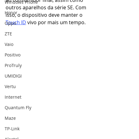
ao consumidor final, assim como 
Windows Phone
outros aparelhos da série SE. Com 
Honor
isso, o dispositivo deve manter o 
Touch ID
 vivo por mais um tempo.
Oppo
ZTE
Vaio
Positivo
ProTruly
UMIDIGI
Vertu
Internet
Quantum Fly
Maze
TP-Link