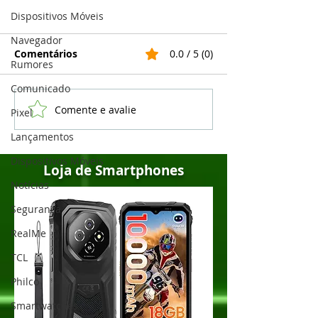
Dispositivos Móveis
Navegador
Comentários
0.0 / 5 (0)
Rumores
Comunicado
Comente e avalie
🔥 Ulefone Rogone X7
🔥 Doogee Blad
Pixel
Pro: O novo
Max: O Gigant
Lançamentos
smartphone robusto
36GB RAM e 1T
Dispositivos Móveis
com câmera térmica
Memória Inter
Loja de Smartphones
que vai te surpreender!
Está na Nexstil
Notícias
Segurança
RealMe
TCL
Philco
Smartwatches