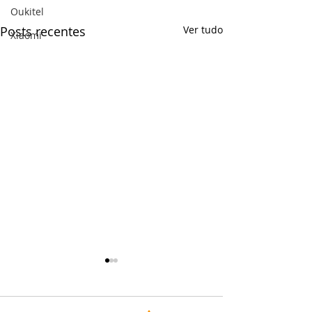
Oukitel
Posts recentes
Ver tudo
Xiaomi