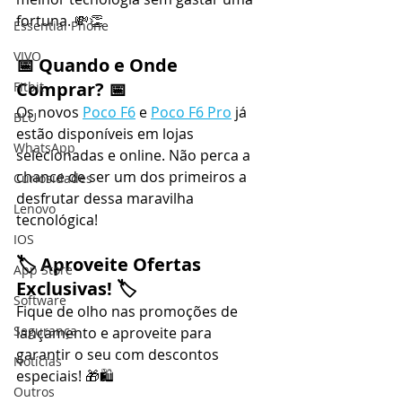
fortuna. 💸👏
Essential Phone
VIVO
📅 
Quando e Onde 
Comprar?
 📅
Fitbit
Os novos 
Poco F6
 e 
Poco F6 Pro
 já 
BLU
estão disponíveis em lojas 
WhatsApp
selecionadas e online. Não perca a 
chance de ser um dos primeiros a 
Curiosidades
desfrutar dessa maravilha 
Lenovo
tecnológica!
IOS
🏷️ 
Aproveite Ofertas 
App Store
Exclusivas!
 🏷️
Software
Fique de olho nas promoções de 
Segurança
lançamento e aproveite para 
garantir o seu com descontos 
Notícias
especiais! 🎁🛍️
Outros