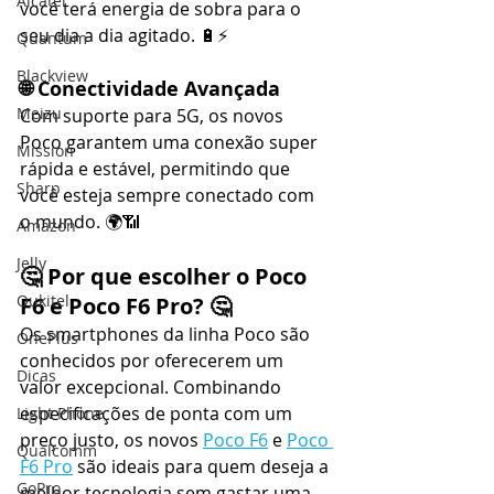
Alcatel
você terá energia de sobra para o 
seu dia a dia agitado. 🔋⚡
Quantum
Blackview
🌐 Conectividade Avançada
Meizu
Com suporte para 5G, os novos 
Poco garantem uma conexão super 
Mission
rápida e estável, permitindo que 
Sharp
você esteja sempre conectado com 
o mundo. 🌍📶
Amazon
Jelly
🤔 
Por que escolher o Poco 
Oukitel
F6 e Poco F6 Pro?
 🤔
Os smartphones da linha Poco são 
OnePlus
conhecidos por oferecerem um 
Dicas
valor excepcional. Combinando 
especificações de ponta com um 
Light Phone
preço justo, os novos 
Poco F6
 e 
Poco 
Qualcomm
F6 Pro
 são ideais para quem deseja a 
GoPro
melhor tecnologia sem gastar uma 