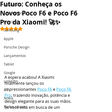
Futuro: Conheça os
Aplicativos
Novos Poco F6 e Poco F6
Smartphones
Pro da Xiaomi! 🚀✨
Microsoft
Avaliado com NaN de 5 estrelas.
Samsung
Apple
Porsche Design
Lançamentos
Tablet
Google
A espera acabou! A Xiaomi 
LinkedIn
finalmente lançou os 
impressionantes 
Poco F6
 e 
Poco F6 
LG
Pro
, trazendo inovação, potência e 
Nokia
design elegante para as suas mãos. 
Redes sociais
Se você está em busca de um 