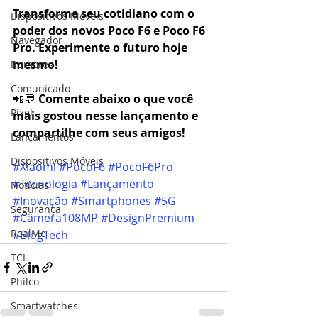
Transforme seu cotidiano com o 
Dispositivos Móveis
poder dos novos Poco F6 e Poco F6 
Navegador
Pro. Experimente o futuro hoje 
mesmo!
Rumores
Comunicado
📲💬 
Comente abaixo o que você 
Pixel
mais gostou nesse lançamento e 
compartilhe com seus amigos!
Lançamentos
Dispositivos Móveis
#Xiaomi
#PocoF6
#PocoF6Pro
#Tecnologia
#Lançamento
Notícias
#Inovação
#Smartphones
#5G
Segurança
#Câmera108MP
#DesignPremium
RealMe
#BlogTech
TCL
Philco
Smartwatches