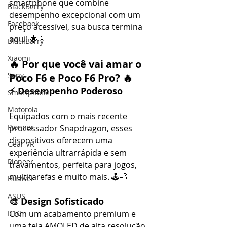
smartphone que combine 
BlackBerry
desempenho excepcional com um 
Facebook
preço acessível, sua busca termina 
aqui! 🌟📱
BlackBarry
Xiaomi
🔥 
Por que você vai amar o 
Sony
Poco F6 e Poco F6 Pro?
 🔥
⚡ Desempenho Poderoso
Smartphone
Motorola
Equipados com o mais recente 
Pionner
processador Snapdragon, esses 
dispositivos oferecem uma 
Gear VR
experiência ultrarrápida e sem 
Pioneer
travamentos, perfeita para jogos, 
multitarefas e muito mais. 🕹️💨
Huawei
ASUS
🎨 Design Sofisticado
Com um acabamento premium e 
HTC
uma tela AMOLED de alta resolução, 