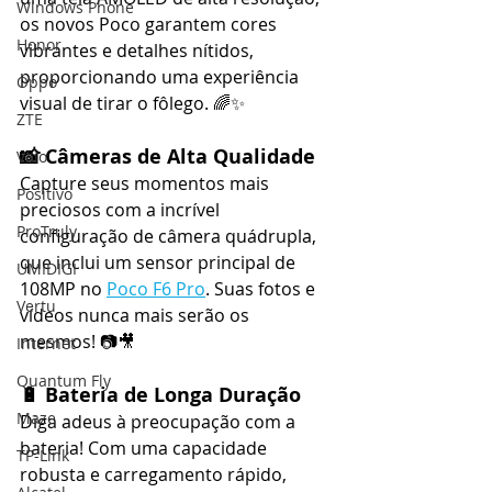
Windows Phone
os novos Poco garantem cores 
Honor
vibrantes e detalhes nítidos, 
proporcionando uma experiência 
Oppo
visual de tirar o fôlego. 🌈✨
ZTE
📸 Câmeras de Alta Qualidade
Vaio
Capture seus momentos mais 
Positivo
preciosos com a incrível 
ProTruly
configuração de câmera quádrupla, 
que inclui um sensor principal de 
UMIDIGI
108MP no 
Poco F6 Pro
. Suas fotos e 
Vertu
vídeos nunca mais serão os 
mesmos! 📷🎥
Internet
Quantum Fly
🔋 Bateria de Longa Duração
Maze
Diga adeus à preocupação com a 
bateria! Com uma capacidade 
TP-Link
robusta e carregamento rápido, 