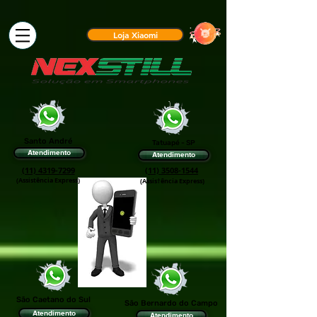
Loja Xiaomi
Santo André
Tatuapé - SP
Atendimento
Atendimento
(11) 4319-7299
(11) 3508-1544
(Assistência Express)
(Assis†ência Express)
São Caetano do Sul
São Bernardo do Campo
Atendimento
Atendimento