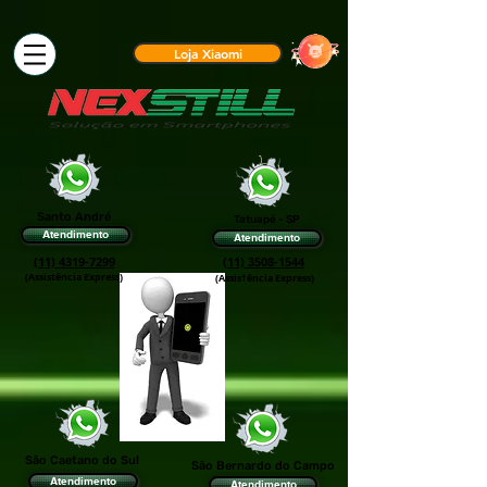
Loja Xiaomi
Santo André
Tatuapé - SP
Atendimento
Atendimento
(11) 4319-7299
(11) 3508-1544
(Assistência Express)
(Assis†ência Express)
São Caetano do Sul
São Bernardo do Campo
Atendimento
Atendimento