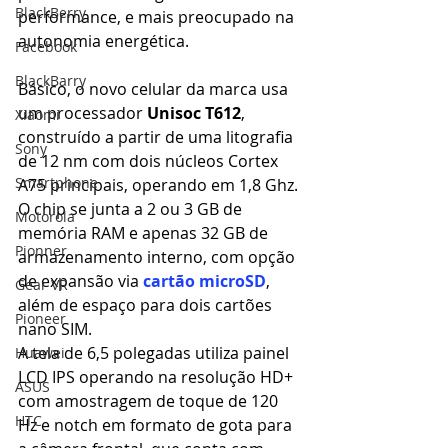
BlackBerry
performance, e mais preocupado na 
autonomia energética.
Facebook
BlackBarry
Básico, o novo celular da marca usa 
um processador
 Unisoc T612
, 
Xiaomi
construído a partir de uma litografia 
Sony
de 12 nm com dois núcleos Cortex 
Smartphone
A75 principais, operando em 1,8 Ghz. 
O chip se junta a 2 ou 3 GB de 
Motorola
memória RAM e apenas 32 GB de 
Pionner
armazenamento interno, com opção 
de expansão via 
cartão microSD
, 
Gear VR
além de espaço para dois cartões 
Pioneer
nano SIM.
A tela de 6,5 polegadas utiliza painel 
Huawei
LCD IPS operando na resolução HD+ 
ASUS
com amostragem de toque de 120 
HTC
Hz e notch em formato de gota para 