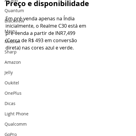
Alcatel
Preço e disponibilidade
Quantum
Em pré-venda apenas na Índia 
Blackview
inicialmente, o Realme C30 está em 
Meizu
pré-venda a partir de INR7,499 
(Cerca de R$ 493 em conversão 
Mission
direta) nas cores azul e verde.
Sharp
Amazon
Jelly
Oukitel
OnePlus
Dicas
Light Phone
Qualcomm
GoPro