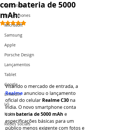
com bateria de 5000
Aplicativos
mAh:
Smartphones
Avaliado com NaN de 5 estrelas.
Microsoft
Samsung
Apple
Porsche Design
Lançamentos
Tablet
Google
Visando o mercado de entrada, a
Realme
 anunciou o lançamento 
LinkedIn
oficial do celular 
Realme C30
 na 
LG
Índia. O novo smartphone conta 
com
 bateria de 5000 mAh
 e 
Nokia
especificações básicas para um 
Redes sociais
público menos exigente com fotos e 