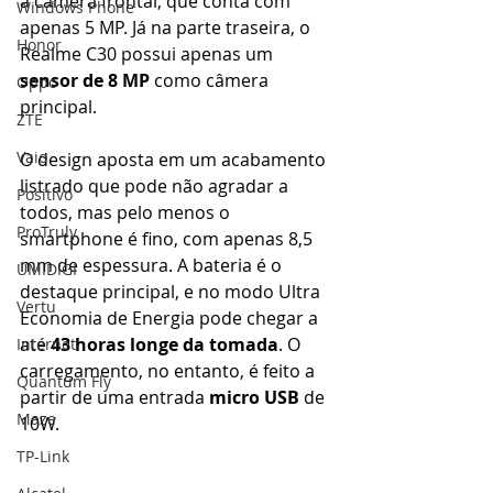
a câmera frontal, que conta com 
Windows Phone
apenas 5 MP. Já na parte traseira, o 
Honor
Realme C30 possui apenas um
sensor de 8 MP
 como câmera 
Oppo
principal.
ZTE
Vaio
O design aposta em um acabamento 
listrado que pode não agradar a 
Positivo
todos, mas pelo menos o 
ProTruly
smartphone é fino, com apenas 8,5 
mm de espessura. A bateria é o 
UMIDIGI
destaque principal, e no modo Ultra 
Vertu
Economia de Energia pode chegar a 
até
 43 horas longe da tomada
. O 
Internet
carregamento, no entanto, é feito a 
Quantum Fly
partir de uma entrada
 micro USB 
de 
Maze
10W.
TP-Link