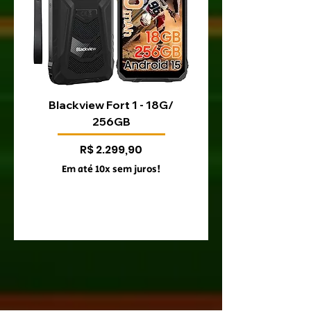
Blackview Fort 1 - 18G/
Blackview Fort 200 
256GB
Preço
R$ 2.299,90
Em até 10x sem juros!
Em até 10x sem juro