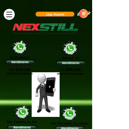
Loja Xiaomi
Santo André
Tatuapé - SP
Atendimento
Atendimento
(11) 4319-7299
(11) 3508-1544
(Assistência Express)
(Assis†ência Express)
São Caetano do Sul
São Bernardo do Campo
Atendimento
Atendimento