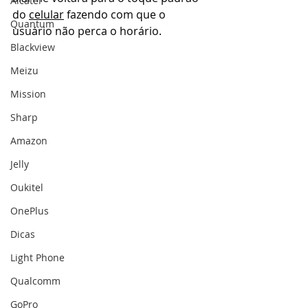
Alcatel
do 
celular
 fazendo com que o 
Quantum
usuário não perca o horário.
Blackview
Meizu
Mission
Sharp
Amazon
Jelly
Oukitel
OnePlus
Dicas
Light Phone
Qualcomm
GoPro