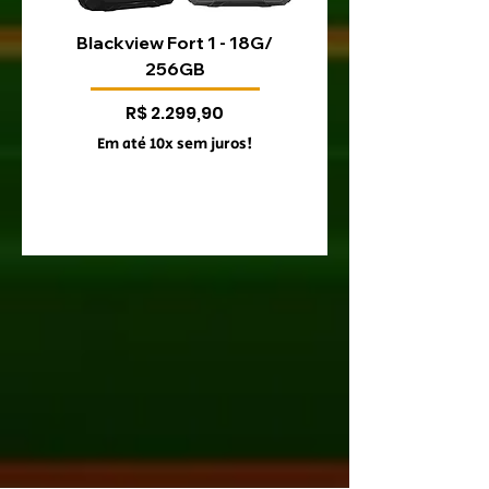
Blackview Fort 1 - 18G/
Blackview Fort 200 
256GB
Preço
R$ 2.299,90
Em até 10x sem juros!
Em até 10x sem juro