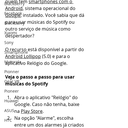
quem tem 
smartphones com o 
BlackBerry
Android
, sistema operacional do 
Facebook
Google
, instalado. Você sabia que dá 
para usar músicas do Spotify ou 
BlackBarry
outro serviço de música como 
Xiaomi
despertador? 
Sony
O recurso está disponível a partir do 
Smartphone
Android Lollipop
 (5.0) e para o 
Motorola
aplicativo Relógio do Google.
Pionner
Veja o passo a passo para usar 
Gear VR
músicas do Spotify 
Pioneer
Abra o aplicativo "Relógio" do 
Huawei
Google. Caso não tenha, baixe 
ASUS
na 
Play Store
. 
Na opção "Alarme", escolha 
HTC
entre um dos alarmes já criados 