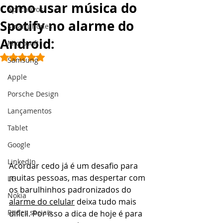
como usar música do
Aplicativos
Spotify no alarme do
Smartphones
Android:
Microsoft
Avaliado com NaN de 5 estrelas.
Samsung
Apple
Porsche Design
Lançamentos
Tablet
Google
LinkedIn
Acordar cedo já é um desafio para 
muitas pessoas, mas despertar com 
LG
os barulhinhos padronizados do 
Nokia
alarme do celular
 deixa tudo mais 
Redes sociais
difícil. Por isso a dica de hoje é para 