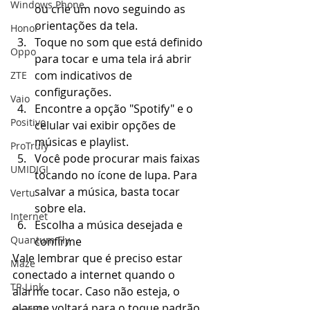
Windows Phone
ou crie um novo seguindo as 
orientações da tela. 
Honor
Toque no som que está definido 
Oppo
para tocar e uma tela irá abrir 
com indicativos de 
ZTE
configurações. 
Vaio
Encontre a opção "Spotify" e o 
Positivo
celular vai exibir opções de 
músicas e playlist. 
ProTruly
Você pode procurar mais faixas 
UMIDIGI
tocando no ícone de lupa. Para 
salvar a música, basta tocar 
Vertu
sobre ela. 
Internet
Escolha a música desejada e 
Quantum Fly
confirme 
Vale lembrar que é preciso estar 
Maze
conectado a internet quando o 
TP-Link
alarme tocar. Caso não esteja, o 
alarme voltará para o toque padrão 