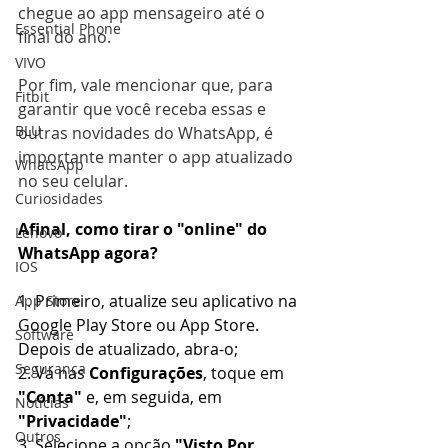
chegue ao app mensageiro até o 
Essential Phone
final do ano. 
VIVO
Por fim, vale mencionar que, para 
Fitbit
garantir que você receba essas e 
BLU
outras novidades do WhatsApp, é 
importante manter o app atualizado 
WhatsApp
no seu celular.
Curiosidades
Afinal, como tirar o "online" do 
Lenovo
WhatsApp agora?
IOS
1. Primeiro, atualize seu aplicativo na 
App Store
Google Play Store ou App Store. 
Software
Depois de atualizado, abra-o;
Segurança
2. Vá nas 
Configurações
, toque em 
"Conta"
 e, em seguida, em 
Notícias
"Privacidade"
;
Outros
3. Selecione a opção 
"Visto Por 