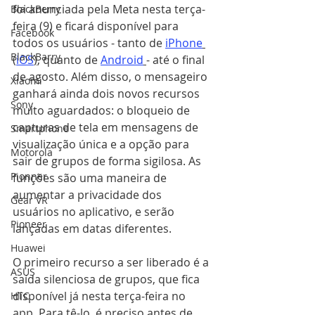
foi anunciada pela Meta nesta terça-
BlackBerry
feira (9) e ficará disponível para 
Facebook
todos os usuários - tanto de 
iPhone
BlackBarry
(
iOS
)
, quanto de 
Android
- até o final 
de agosto. Além disso, o mensageiro 
Xiaomi
ganhará ainda dois novos recursos 
Sony
muito aguardados: o bloqueio de 
capturas de tela em mensagens de 
Smartphone
visualização única e a opção para 
Motorola
sair de grupos de forma sigilosa. As 
Pionner
funções são uma maneira de 
aumentar a privacidade dos 
Gear VR
usuários no aplicativo, e serão 
Pioneer
lançadas em datas diferentes.
Huawei
O primeiro recurso a ser liberado é a 
ASUS
saída silenciosa de grupos, que fica 
disponível já nesta terça-feira no 
HTC
app. Para tê-lo, é preciso antes de 