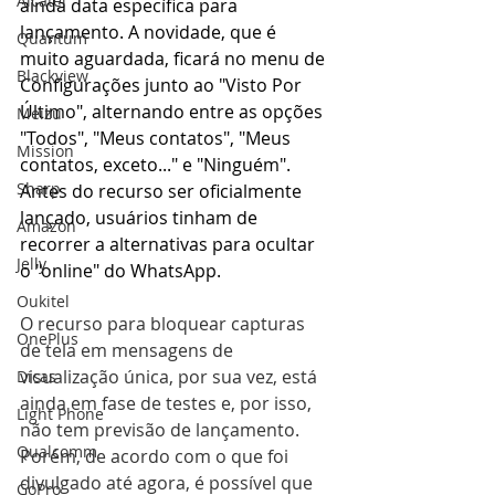
Alcatel
ainda data específica para 
lançamento. A novidade, que é 
Quantum
muito aguardada, ficará no menu de 
Blackview
Configurações junto ao "Visto Por 
Último", alternando entre as opções 
Meizu
"Todos", "Meus contatos", "Meus 
Mission
contatos, exceto..." e "Ninguém". 
Sharp
Antes do recurso ser oficialmente 
lançado, usuários tinham de 
Amazon
recorrer a alternativas para ocultar 
Jelly
o "online" do WhatsApp.
Oukitel
O recurso para bloquear capturas 
OnePlus
de tela em mensagens de 
visualização única, por sua vez, está 
Dicas
ainda em fase de testes e, por isso, 
Light Phone
não tem previsão de lançamento. 
Qualcomm
Porém, de acordo com o que foi 
divulgado até agora, é possível que 
GoPro