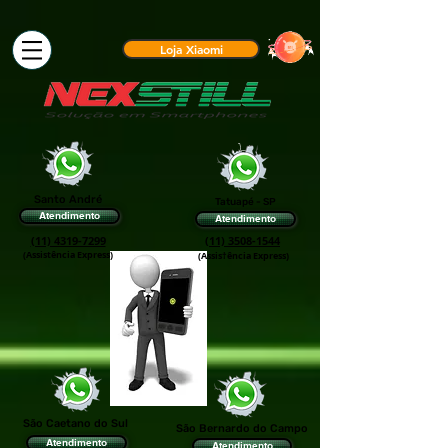
Loja Xiaomi
Santo André
Tatuapé - SP
Atendimento
Atendimento
(11) 4319-7299
(11) 3508-1544
(Assistência Express)
(Assis†ência Express)
São Caetano do Sul
São Bernardo do Campo
Atendimento
Atendimento