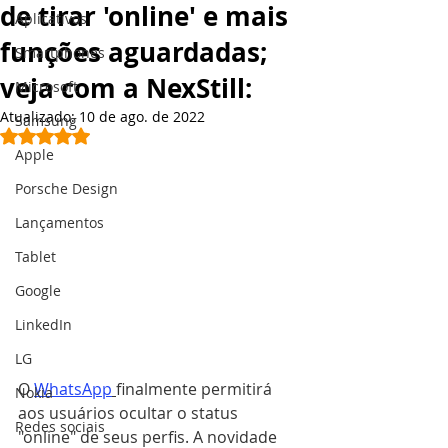
de tirar 'online' e mais
Aplicativos
funções aguardadas;
Smartphones
veja com a NexStill:
Microsoft
Atualizado:
10 de ago. de 2022
Samsung
Avaliado com NaN de 5 estrelas.
Apple
Porsche Design
Lançamentos
Tablet
Google
LinkedIn
LG
O 
WhatsApp
finalmente permitirá 
Nokia
aos usuários ocultar o status 
Redes sociais
"online" de seus perfis. A novidade 