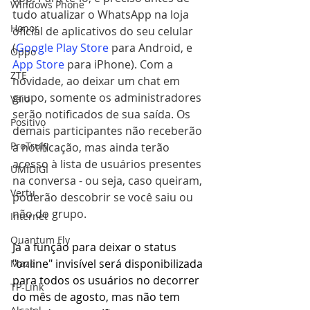
Windows Phone
tudo atualizar o WhatsApp na loja 
Honor
oficial de aplicativos do seu celular 
(
Google Play Store
 para Android, e 
Oppo
App Store
 para iPhone). Com a 
ZTE
novidade, ao deixar um chat em 
grupo, somente os administradores 
Vaio
serão notificados de sua saída. Os 
Positivo
demais participantes não receberão 
ProTruly
a notificação, mas ainda terão 
acesso à lista de usuários presentes 
UMIDIGI
na conversa - ou seja, caso queiram, 
Vertu
poderão descobrir se você saiu ou 
não do grupo.
Internet
Quantum Fly
Já a função para deixar o status 
"online" invisível será disponibilizada 
Maze
para todos os usuários no decorrer 
TP-Link
do mês de agosto, mas não tem 