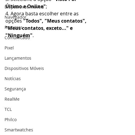
Último e Online"
;
Dispositivos Móveis
4. Agora basta escolher entre as 
Navegador
opções 
"Todos", "Meus contatos", 
Rumores
"Meus contatos, exceto..." e 
"Ninguém"
.
Comunicado
Pixel
Lançamentos
Dispositivos Móveis
Notícias
Segurança
RealMe
TCL
Philco
Smartwatches