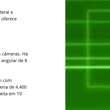
teral e 
 oferece 
 câmeras. Há 
 angular de 8 
h com 
ria de 4.400 
eita em 19 