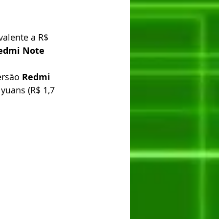
valente a R$ 
edmi Note 
ersão 
Redmi 
yuans (R$ 1,7 