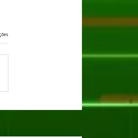
as.
ções
oogee Blade 20 Max: O
ante de 36GB RAM e
 de Memória Interna
stá na Nexstill!