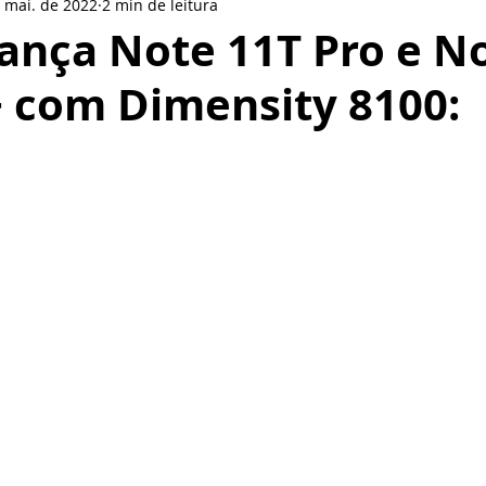
 mai. de 2022
2 min de leitura
le
LinkedIn
LG
Nokia
Redes sociais
BlackBer
ança Note 11T Pro e N
+ com Dimensity 8100:
Smartphone
Motorola
Pionner
Gear VR
Pione
de 5 estrelas.
or
Oppo