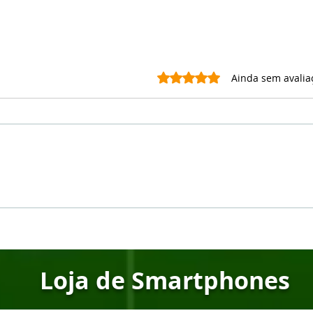
Avaliado com 0 de 5 estrel
Ainda sem avalia
🔥 Ulefone Rogone X7 Pro:
🔥 D
O novo smartphone
Gig
robusto com câmera
1TB
térmica que vai te
Já E
surpreender!
Loja de Smartphones