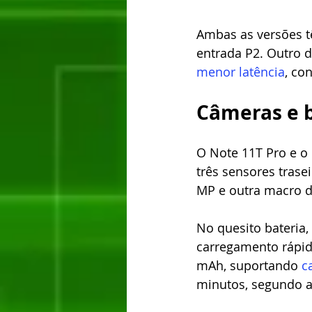
Ambas as versões têm
entrada P2. Outro 
menor latência
, co
Câmeras e 
O Note 11T Pro e 
três sensores trase
MP e outra macro d
No quesito bateria
carregamento rápid
mAh, suportando 
c
minutos, segundo a