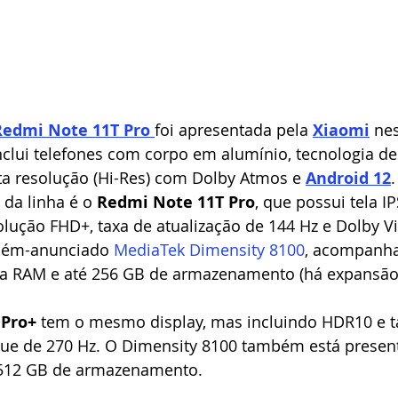
Redmi Note 11T Pro
foi apresentada pela 
Xiaomi
 nes
 inclui telefones com corpo em alumínio, tecnologia d
lta resolução (Hi-Res) com Dolby Atmos e 
Android 12
.
da linha é o 
Redmi Note 11T Pro
, que possui tela IP
ução FHD+, taxa de atualização de 144 Hz e Dolby Vi
cém-anunciado 
MediaTek Dimensity 8100
, acompanha
 RAM e até 256 GB de armazenamento (há expansão 
 Pro+
 tem o mesmo display, mas incluindo HDR10 e t
e de 270 Hz. O Dimensity 8100 também está presente
 512 GB de armazenamento.