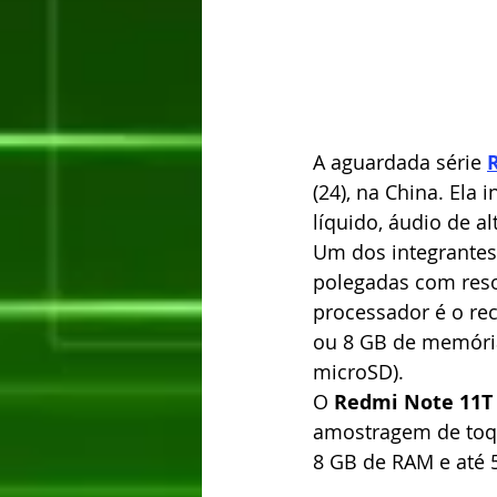
A aguardada série 
(24), na China. Ela
líquido, áudio de a
Um dos integrantes 
polegadas com resol
processador é o re
ou 8 GB de memória
microSD).
O
 Redmi Note 11T
amostragem de toqu
8 GB de RAM e até