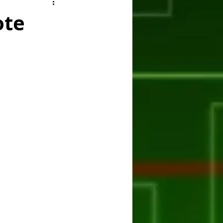
ry
Facebook
ote
er
Huawei
ASUS