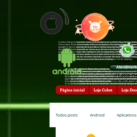
A melhor franquia de assistência técnica de Smartphones do Brasil, Troca de tela na hor
A melhor franquia de assistência técnica de Smartphones do Brasil,
IPhone Santo André, troca de bateria IPhone Tatuapé, troca de bateria IPhone São Caeta
IPhone Santo André, troca de bateria IPhone Tatuapé, troca de bat
assistência †écnica Sansumg Mauá, assistência †écnica Sansumg Diadema, assistência †é
assistência †écnica Sansumg Mauá, assistência †écnica Sansumg Di
Motorola em Diadema, assistência †écnica Asus em Santo André, assistência †écnica Zenfo
Motorola em Diadema, assistência †écnica Asus em Santo André, assis
Apple São Caetano do Sul, troca de bateria zenfone tatuapé, troca de bateria zenfone san
Apple São Caetano do Sul, troca de bateria zenfone tatuapé, troca d
troca de bateria iPhone Santo André, troca de bateria iPhone São Caetano do Sul, troc
troca de bateria iPhone Santo André, troca de bateria iPhone São 
do Sul, Conserto de celular na hora em São Paulo, Conserto de celular na hora em Mauá
do Sul, Conserto de celular na hora em São Paulo, Conserto de cel
celular na hora em Mauá, arrumar celular na hora em Diadema.
celular na hora em Mauá, arrumar celular na hora em Diadema.
Tatuapé - S
Atendiment
A melhor franquia de assistência técnica de Smartphones do Brasil, Troca de tela
A melhor franquia de assistência técnica de Smartphones do Brasil, Troca 
A melhor franquia de assistência técnica de Smartphones do Brasi
IPhone Santo André, troca de bateria IPhone Tatuapé, troca de bateria IPhone Sã
IPhone Santo André, troca de bateria IPhone Tatuapé, troca de bateria IP
em Mauá, troca de bateria IPhone Santo André, troca de bateria I
assistência †écnica Sansumg Mauá, assistência †écnica Sansumg Diadema, assistê
assistência †écnica Sansumg Mauá, assistência †écnica Sansumg Diadema, 
assistência †écnica Sansumg São Bernardo do Campo, assistência
(11) 3508-15
Motorola em Diadema, assistência †écnica Asus em Santo André, assistência †écnic
Motorola em Diadema, assistência †écnica Asus em Santo André, assistência 
Motorola em Mauá, assistência †écnica Motorola em Diadema, assis
Apple São Caetano do Sul, troca de bateria zenfone tatuapé, troca de bateria zenf
Apple São Caetano do Sul, troca de bateria zenfone tatuapé, troca de bater
†écnica Apple, assistência †écnica Apple Santo André, assistência
(Assis†ência Expr
troca de bateria iPhone Santo André, troca de bateria iPhone São Caetano do Su
troca de bateria iPhone Santo André, troca de bateria iPhone São Caetano
Campo, troca de bateria zenfone Diadema, troca de bateria zenfon
do Sul, Conserto de celular na hora em São Paulo, Conserto de celular na hora 
do Sul, Conserto de celular na hora em São Paulo, Conserto de celular na
hora em Santo André, Conserto de celular na hora em Tatuapé, Co
celular na hora em Mauá, arrumar celular na hora em Diadema.
celular na hora em Mauá, arrumar celular na hora em Diadema.
Diadema, arrumar celular na hora em Santo André, arrumar celula
Página inicial
Loja Cubot
Loja Doo
Todos posts
Android
Aplicativos