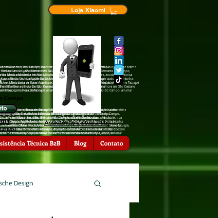
Loja Xiaomi
de tela na hora em Tatuapé, Troca de tela na hora em Mauá, troca de bateria
ra em Diadema, Troca de tela na hora em Tatuapé, Troca de tela na hora em Mauá, troca de bateria
São Caetano do Sul, assistência †écnica Sansumg São Bernardo do Campo,
cia †écnica Sansumg São Caetano do Sul, assistência †écnica Sansumg São Bernardo do Campo,
a em Mauá, assistência †écnica Motorola em Diadema, assistência †écnica
ência †écnica Motorola em Mauá, assistência †écnica Motorola em Diadema, assistência †écnica
Apple Santo André, assistência †écnica Apple Tatuapé, assistência †écnica
 assistência †écnica Apple Santo André, assistência †écnica Apple Tatuapé, assistência †écnica
nfone Mauá, troca de bateria zenfone Tatuapé, troca de bateria iPhone Tatuapé,
, troca de bateria zenfone Mauá, troca de bateria zenfone Tatuapé, troca de bateria iPhone Tatuapé,
hora em São Bernardo do Campo, Conserto de celular na hora em São Caetano
serto de celular na hora em São Bernardo do Campo, Conserto de celular na hora em São Caetano
ra emTatuapé, arrumar celular na hora em São Bernardo do Campo, arrumar
rrumar celular na hora emTatuapé, arrumar celular na hora em São Bernardo do Campo, arrumar
do Campo
nto
 Troca de tela na hora em Tatuapé, Troca de tela na hora em Mauá, troca de bateria
iadema, Troca de tela na hora em Tatuapé, Troca de tela na hora em Mauá, troca de bateria
hora em Diadema, Troca de tela na hora em Tatuapé, Troca de tela na hora
ansumg São Caetano do Sul, assistência †écnica Sansumg São Bernardo do Campo,
nica Sansumg São Caetano do Sul, assistência †écnica Sansumg São Bernardo do Campo,
 Sansumg Tatuapé, assistência †écnica Sansumg São Caetano do Sul,
 Motorola em Mauá, assistência †écnica Motorola em Diadema, assistência †écnica
écnica Motorola em Mauá, assistência †écnica Motorola em Diadema, assistência †écnica
ência †écnica Motorola em São Bernardo do Campo, assistência †écnica
6303
Assistente Virtual 24 hs
†écnica Apple Santo André, assistência †écnica Apple Tatuapé, assistência †écnica
ência †écnica Apple Santo André, assistência †écnica Apple Tatuapé, assistência †écnica
 São Caetano do Sul, assistência †écnica Zenfone Tatuapé, assistência
eria zenfone Mauá, troca de bateria zenfone Tatuapé, troca de bateria iPhone Tatuapé,
 de bateria zenfone Mauá, troca de bateria zenfone Tatuapé, troca de bateria iPhone Tatuapé,
ia zenfone São Caetano o Sul, troca de bateria zenfone São Bernardo do
xpress)
lar na hora em São Bernardo do Campo, Conserto de celular na hora em São Caetano
e celular na hora em São Bernardo do Campo, Conserto de celular na hora em São Caetano
l, troca de bateria iPhone São Bernardo do Campo, Conserto de celular na
r na hora emTatuapé, arrumar celular na hora em São Bernardo do Campo, arrumar
celular na hora emTatuapé, arrumar celular na hora em São Bernardo do Campo, arrumar
serto de celular na hora em Mauá, Conserto de celular na hora em
, arrumar celular na hora em Diadema.
sistência Técnica B2B
Blog
Contato
sche Design