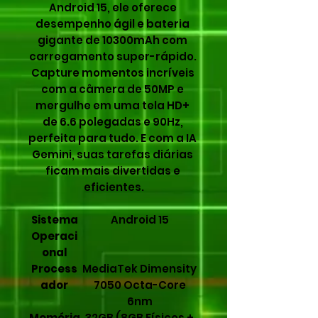
Android 15, ele oferece 
desempenho ágil e bateria 
gigante de 10300mAh com 
carregamento super-rápido. 
Capture momentos incríveis 
com a câmera de 50MP e 
mergulhe em uma tela HD+ 
de 6.6 polegadas e 90Hz, 
perfeita para tudo. E com a IA 
Gemini, suas tarefas diárias 
ficam mais divertidas e 
eficientes.
Sistema
Android 15
Operaci
onal
Process
MediaTek Dimensity
ador
7050 Octa-Core
6nm
Memória
32GB (8GB Físicos +