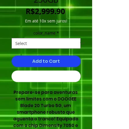
Price
R$2,999.90
Em até 10x sem juros!
color_name
*
Add to Cart
Buy Now
Prepare-se para aventuras 
sem limites com o DOOGEE 
Blade 20 Turbo 5G, um 
smartphone robusto que 
aguenta o tranco! Equipado 
com o chip Dimensity 7050 e 