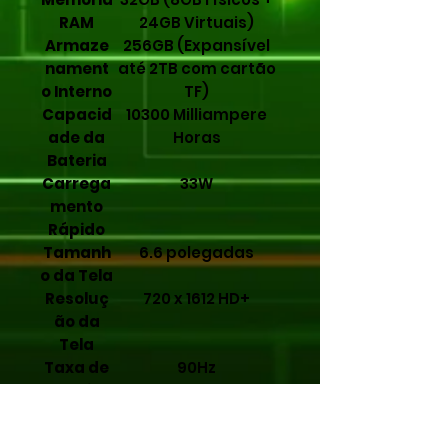
RAM
24GB Virtuais)
Armaze
256GB (Expansível
nament
até 2TB com cartão
o Interno
TF)
Capacid
10300 Milliampere
ade da
Horas
Bateria
Carrega
33W
mento
Rápido
Tamanh
6.6 polegadas
o da Tela
Resoluç
720 x 1612 HD+
ão da
Tela
Taxa de
90Hz
Atualiza
ção da
Tela