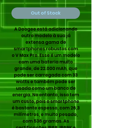
Out of Stock
A Doogee está adicionando
outro modelo à sua já
extensa gama de
smartphones robustos com
o V Max Pro. Esse é um modelo
com uma bateria muito
grande, de 22.000 mAh, que
pode ser carregada com 33
watts e também pode ser
usada como um banco de
energia. No entanto, isso tem
um custo, pois o smartphone
é bastante espesso, com 26,3
milímetros, e muito pesado,
com 536 gramas. As
certificações IP68, IP69K e