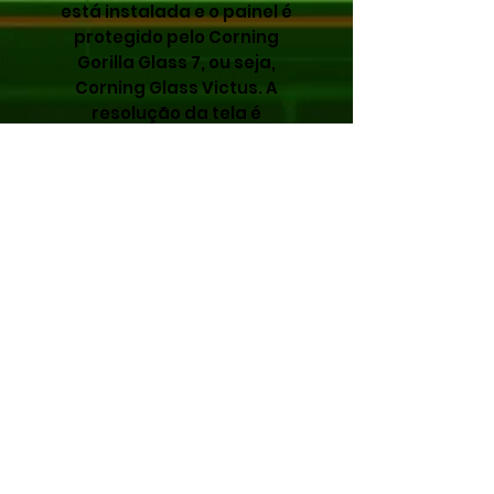
está instalada e o painel é
protegido pelo Corning
Gorilla Glass 7, ou seja,
Corning Glass Victus. A
resolução da tela é
especificada como 1.080 x
2.408. Há uma câmera
principal com resolução de
108 MP, enquanto uma
câmera de visão noturna
com resolução de 5 MP
também está disponível. Há
uma iluminação especial
montada na parte traseira,
que pode exibir cores
diferentes. Android o sistema
operacional utilizado é o 14.