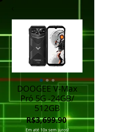
DOOGEE V-Max
Pró 5G -24GB/
512GB
Price
R$3,699.90
Em até 10x sem juros!