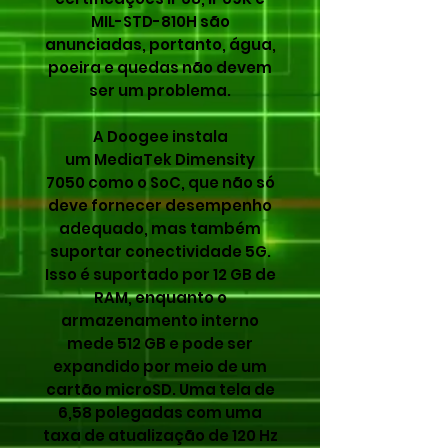
MIL-STD-810H são
anunciadas, portanto, água,
poeira e quedas não devem
ser um problema.
A Doogee instala
um MediaTek Dimensity
7050 como o SoC, que não só
deve fornecer desempenho
adequado, mas também
suportar conectividade 5G.
Isso é suportado por 12 GB de
RAM, enquanto o
armazenamento interno
mede 512 GB e pode ser
expandido por meio de um
cartão microSD. Uma tela de
6,58 polegadas com uma
taxa de atualização de 120 Hz