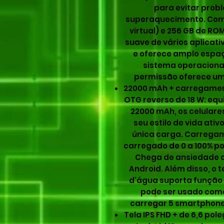
para evitar probl
superaquecimento. Com 
virtual) e 256 GB de R
suave de vários aplica
e oferece amplo esp
sistema operacional
permissão oferece um
22000 mAh + carregamen
OTG reverso de 18 W: eq
22000 mAh, os celular
seu estilo de vida ati
única carga. Carregam
carregado de 0 a 100% po
Chega de ansiedade c
Android. Além disso, o 
d'água suporta função 
pode ser usado como
carregar 5 smartphon
Tela IPS FHD + de 6,6 pol