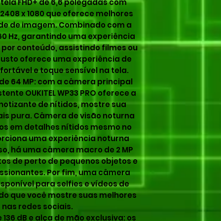
 tela FHD+ de 6,6 polegadas com
 2408 x 1080 que oferece melhores
dade de imagem. Combinado com a
60 Hz, garantindo uma experiência
por conteúdo, assistindo filmes ou
busto oferece uma experiência de
ortável e toque sensível na tela.
 de 64 MP: com a câmera principal
istente OUKITEL WP33 PRO oferece a
otizante de nítidos, mostre sua
is pura. Câmera de visão noturna
otos em detalhes nítidos mesmo no
orciona uma experiência noturna
so, há uma câmera macro de 2 MP
tos de perto de pequenos objetos e
essionantes. Por fim, uma câmera
isponível para selfies e vídeos de
ndo que você mostre suas melhores
nas redes sociais.
 136 dB e alça de mão exclusiva: os