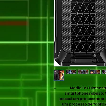
MediaTek Dimensão 
smartphone robusto 5
possui um processador o
um processo de fabric