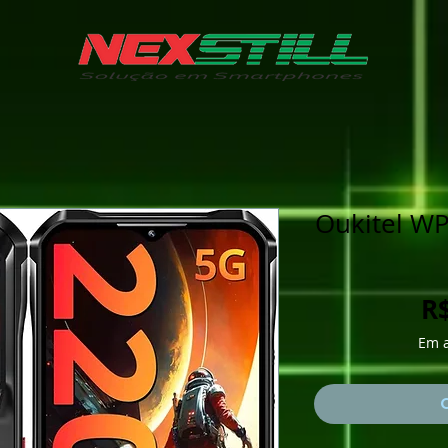
Oukitel WP
R$
Em a