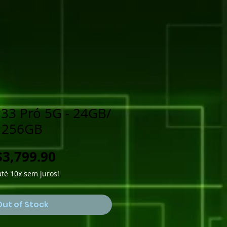
33 Pró 5G - 24GB/
256GB
Price
3,799.90
té 10x sem juros!
Out of Stock