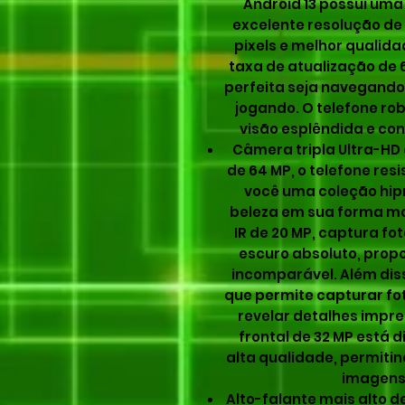
Android 13 possui uma
excelente resolução de
pixels e melhor quali
taxa de atualização de 
perfeita seja navegando 
jogando. O telefone ro
visão esplêndida e conf
Câmera tripla Ultra-HD
de 64 MP, o telefone res
você uma coleção hipn
beleza em sua forma ma
IR de 20 MP, captura f
escuro absoluto, prop
incomparável. Além dis
que permite capturar fo
revelar detalhes impr
frontal de 32 MP está d
alta qualidade, permiti
imagens 
Alto-falante mais alto de