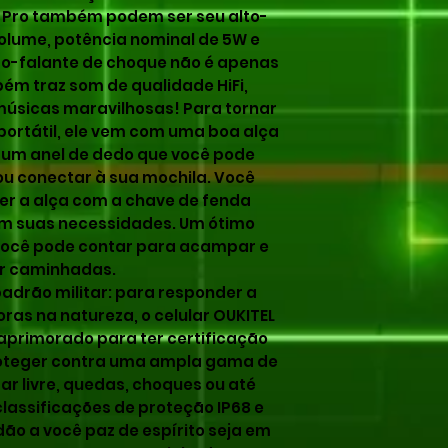
3 Pro também podem ser seu alto-
volume, potência nominal de 5W e
to-falante de choque não é apenas
ém traz som de qualidade HiFi,
músicas maravilhosas! Para tornar
portátil, ele vem com uma boa alça
um anel de dedo que você pode
ou conectar à sua mochila. Você
 a alça com a chave de fenda
om suas necessidades. Um ótimo
 você pode contar para acampar e
r caminhadas.
adrão militar: para responder a
ras na natureza, o celular OUKITEL
aprimorado para ter certificação
roteger contra uma ampla gama de
ar livre, quedas, choques ou até
lassificações de proteção IP68 e
dão a você paz de espírito seja em