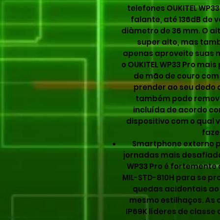
telefones OUKITEL WP3
falante, até 136dB de 
diâmetro de 36 mm. O al
super alto, mas tamb
apenas aproveite suas 
o OUKITEL WP33 Pro mais 
de mão de couro com 
prender ao seu dedo 
também pode remover
incluída de acordo c
dispositivo com o qual
faze
Smartphone externo p
jornadas mais desafiado
WP33 Pro é fortemente 
MIL-STD-810H para se p
quedas acidentais ao 
mesmo estilhaços. As c
IP69K líderes de classe 