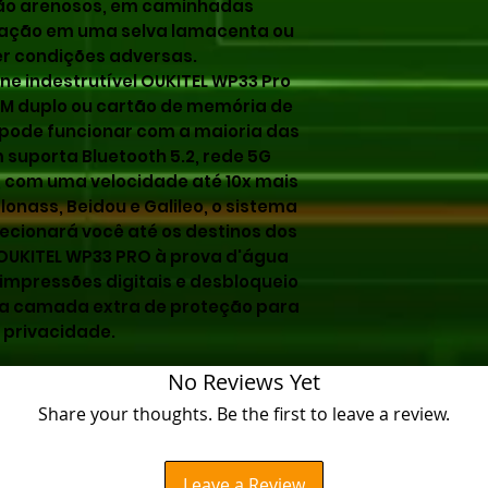
ção arenosos, em caminhadas
ração em uma selva lamacenta ou
r condições adversas.
one indestrutível OUKITEL WP33 Pro
IM duplo ou cartão de memória de
 pode funcionar com a maioria das
suporta Bluetooth 5.2, rede 5G
 com uma velocidade até 10x mais
lonass, Beidou e Galileo, o sistema
ecionará você até os destinos dos
 OUKITEL WP33 PRO à prova d'água
impressões digitais e desbloqueio
uma camada extra de proteção para
 privacidade.
No Reviews Yet
Share your thoughts. Be the first to leave a review.
Leave a Review