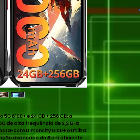
5G 6100+ e 24 GB + 256 GB: o
G de alta frequência de 2,2 GHz
cta-core Dimensity 6100+ e utiliza
ação avançado de 6 nm eficiente