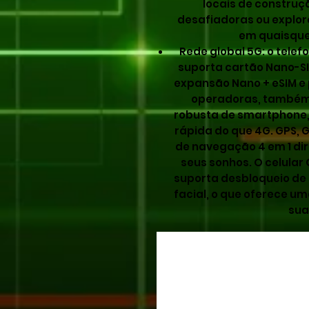
locais de constru
desafiadoras ou explo
em quaisque
Rede global 5G: o telef
suporta cartão Nano-S
expansão Nano + eSIM e
operadoras, também 
robusta de smartphone,
rápida do que 4G. GPS, G
de navegação 4 em 1 dir
seus sonhos. O celular
suporta desbloqueio de 
facial, o que oferece 
sua