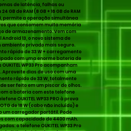
emas de latência, falhas ou
24 GB de RAM (8 GB + 16 GB de RAM
OM, permite a operação simultânea
tivos que consomem muita memória
aço de armazenamento. Vem com
 Android 13, o novo sistema de
 ambiente privado mais seguro.
to rápido de 33 W + carregamento
uipado com uma enorme bateria de
es OUKITEL WP33 Pro acompanham
vo. Aproveite dias de uso com uma
ento rápido de 33 W, totalmente
de ser feito em um piscar de olhos.
om a bateria com este telefone
telefone OUKITEL WP33 PRO à prova
OTG de 18 W (cabo não incluído) e
 um carregador portátil. Pode
es com capacidade de 4400 mAh.
egadas: o telefone OUKITEL WP33 Pro