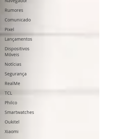
Navegador
Rumores
Comunicado
Pixel
Lançamentos
Dispositivos
Móveis
Notícias
Segurança
RealMe
TCL
Philco
Smartwatches
Oukitel
Xiaomi