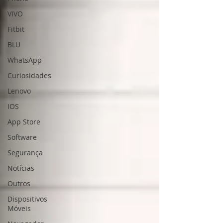
VIVO
Fitbit
BLU
WhatsApp
Curiosidades
Lenovo
IOS
App Store
Software
Segurança
Notícias
Outros
Dispositivos
Móveis