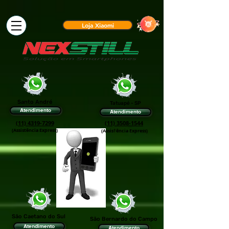
Loja Xiaomi
Santo André
Tatuapé - SP
Atendimento
Atendimento
(11) 4319-7299
(11) 3508-1544
(Assistência Express)
(Assis†ência Express)
São Caetano do Sul
São Bernardo do Campo
Atendimento
Atendimento