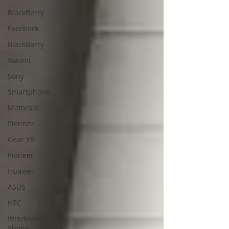
BlackBerry
Facebook
BlackBarry
Xiaomi
Sony
Smartphone
Motorola
Pionner
Gear VR
Pioneer
Huawei
ASUS
HTC
Windows
Phone