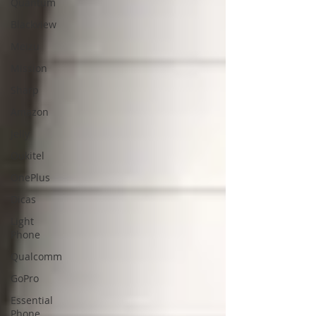
Quantum
Blackview
Meizu
Mission
Sharp
Amazon
Jelly
Oukitel
OnePlus
Dicas
Light
Phone
Qualcomm
GoPro
Essential
Phone