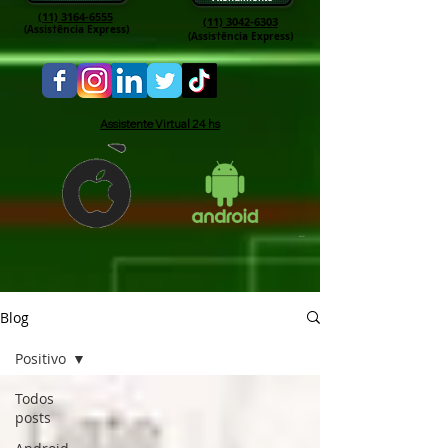
(11) 3164-6555
(11) 3042-6303
(Assis†ência Express)
(Assis†ência Express)
Assistente Virtual 24 hs
Blog
Positivo
Todos
posts