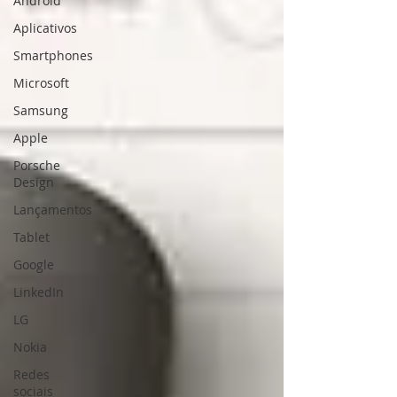
Android
Aplicativos
Smartphones
Microsoft
Samsung
Apple
Porsche
Design
Lançamentos
Tablet
Google
LinkedIn
LG
Nokia
Redes
sociais