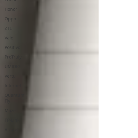
Honor
Oppo
ZTE
Vaio
Positivo
ProTruly
UMIDIGI
Vertu
Internet
Quantum
Fly
Maze
TP-Link
Alcatel