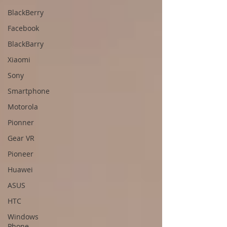
BlackBerry
Facebook
BlackBarry
Xiaomi
Sony
Smartphone
Motorola
Pionner
Gear VR
Pioneer
Huawei
ASUS
HTC
Windows
Phone