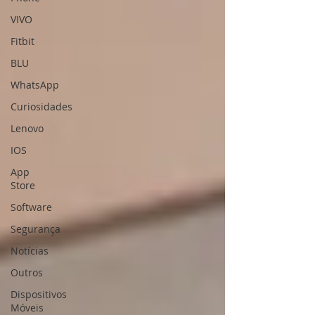
VIVO
Fitbit
BLU
WhatsApp
Curiosidades
Lenovo
IOS
App
Store
Software
Segurança
Notícias
Outros
Dispositivos
Móveis