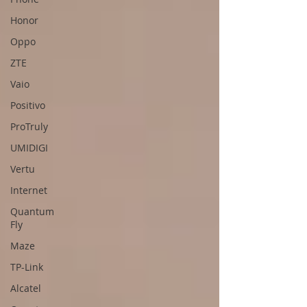
Honor
Oppo
ZTE
Vaio
Positivo
ProTruly
UMIDIGI
Vertu
Internet
Quantum
Fly
Maze
TP-Link
Alcatel