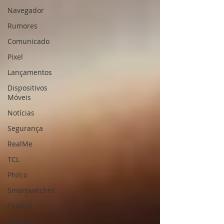
Navegador
Rumores
Comunicado
Pixel
Lançamentos
Dispositivos
Móveis
Notícias
Segurança
RealMe
TCL
Philco
Smartwatches
Oukitel
Xiaomi