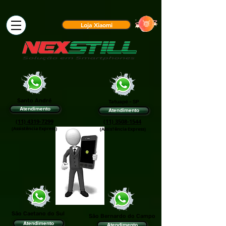
Loja Xiaomi
Santo André
Tatuapé - SP
Atendimento
Atendimento
(11) 4319-7299
(11) 3508-1544
(Assistência Express)
(Assis†ência Express)
São Caetano do Sul
São Bernardo do Campo
Atendimento
Atendimento