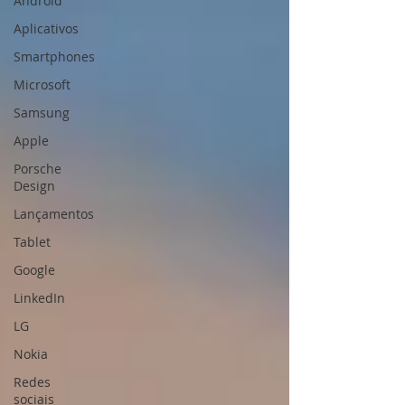
Android
Aplicativos
Smartphones
Microsoft
Samsung
Apple
Porsche
Design
Lançamentos
Tablet
Google
LinkedIn
LG
Nokia
Redes
sociais