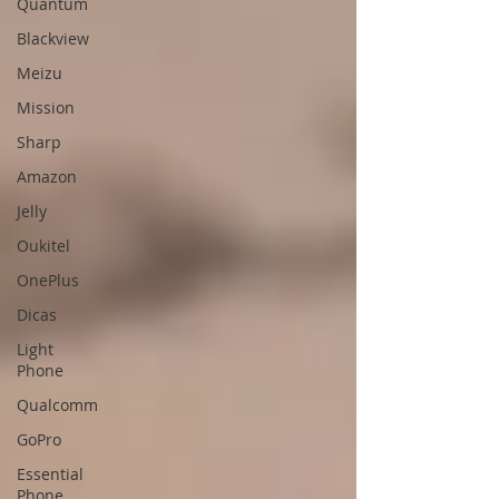
Quantum
Blackview
Meizu
Mission
Sharp
Amazon
Jelly
Oukitel
OnePlus
Dicas
Light
Phone
Qualcomm
GoPro
Essential
Phone