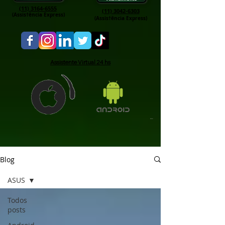
(11) 3164-6555
(11) 3042-6303
(Assis†ência Express)
(Assis†ência Express)
Assistente Virtual 24 hs
Blog
ASUS
Todos
posts