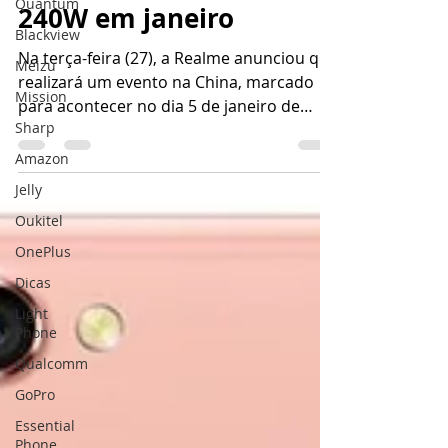
Quantum
carregamento rápido de
Blackview
240W em janeiro
Meizu
Mission
Na terça-feira (27), a Realme anunciou que
Sharp
realizará um evento na China, marcado
para acontecer no dia 5 de janeiro de
Amazon
2023. Segundo...
Jelly
Oukitel
OnePlus
Dicas
Light
Phone
Qualcomm
GoPro
Essential
Phone