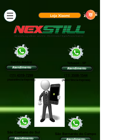
Loja Xiaomi
Santo André
Tatuapé - SP
Atendimento
Atendimento
(11) 4319-7299
(11) 3508-1544
(Assistência Express)
(Assis†ência Express)
São Caetano do Sul
São Bernardo do Campo
Atendimento
Atendimento