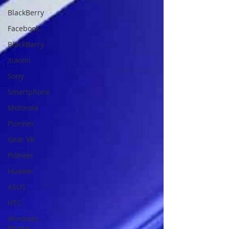
BlackBerry
Facebook
BlackBarry
Xiaomi
Sony
Smartphone
Motorola
Pionner
Gear VR
Pioneer
Huawei
ASUS
HTC
Windows
Phone