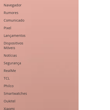
Navegador
Rumores
Comunicado
Pixel
Lançamentos
Dispositivos
Móveis
Notícias
Segurança
RealMe
TCL
Philco
Smartwatches
Oukitel
Xiaomi