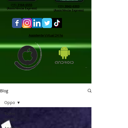
(11) 3164-6555
(11) 3042-6303
(Assis†ência Express)
(Assis†ência Express)
Assistente Virtual 24 hs
Blog
Oppo
Todos
posts