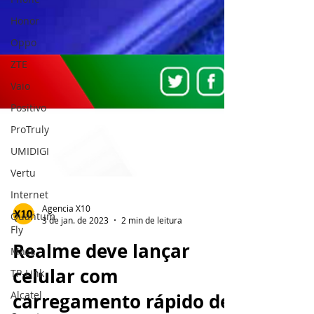
Honor
Oppo
ZTE
Vaio
Positivo
ProTruly
UMIDIGI
Vertu
Internet
Quantum
Fly
Agencia X10
Maze
3 de jan. de 2023
2 min de leitura
TP-Link
Realme deve lançar
Alcatel
celular com