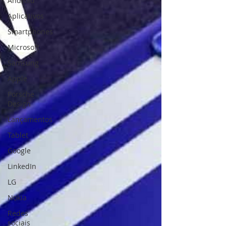
Android
Aplicativos
Smartphones
Microsoft
Samsung
Apple
Porsche
Design
Lançamentos
Tablet
Google
LinkedIn
LG
Nokia
Redes
sociais