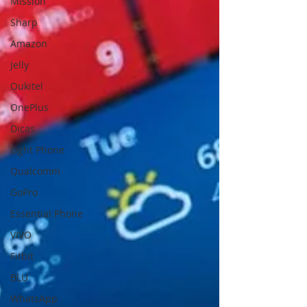
Mission
Sharp
Amazon
Jelly
Oukitel
OnePlus
Dicas
Light Phone
Qualcomm
GoPro
Essential Phone
VIVO
Fitbit
BLU
WhatsApp