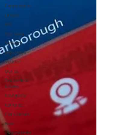
Curiosidades
Lenovo
IOS
App Store
Software
Segurança
Notícias
Outros
Dispositivos
Móveis
Navegador
Rumores
Comunicado
Pixel
Lançamentos