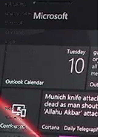
Aplicativos
Smartphones
Microsoft
Samsung
Apple
Porsche Design
Lançamentos
Tablet
Google
LinkedIn
LG
Nokia
Redes sociais
BlackBerry
Facebook