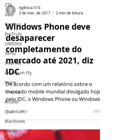
ZTE
Vaio
Agência X10
Positivo
3 de mar. de 2017
2 min de leitura
ProTruly
Windows Phone deve
UMIDIGI
desaparecer
Vertu
completamente do
Internet
mercado até 2021, diz
Quantum Fly
Maze
IDC
TP-Link
De acordo com um relatório sobre o
Alcatel
mercado mobile mundial divulgado hoje
Quantum
pelo IDC, o Windows Phone ou Windows
10 Mobile deve desaparecer...
Blackview
Meizu