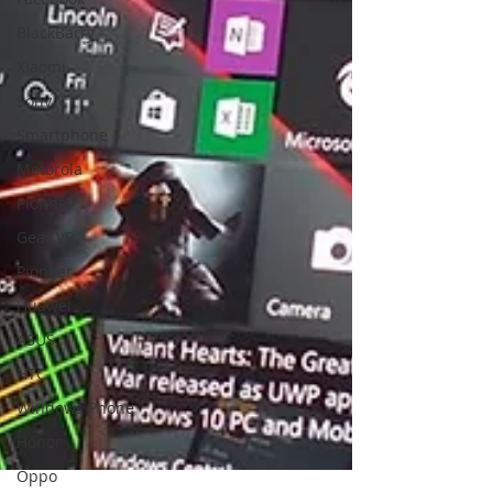
BlackBarry
Xiaomi
Sony
Smartphone
Motorola
Pionner
Gear VR
Pioneer
Huawei
ASUS
HTC
Windows Phone
Honor
Oppo