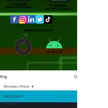
(11) 3164-6555
(11) 3042-6303
(Assis†ência Express)
(Assis†ência Express)
Assistente Virtual 24 hs
Blog
Windows Phone
Todos posts
Android