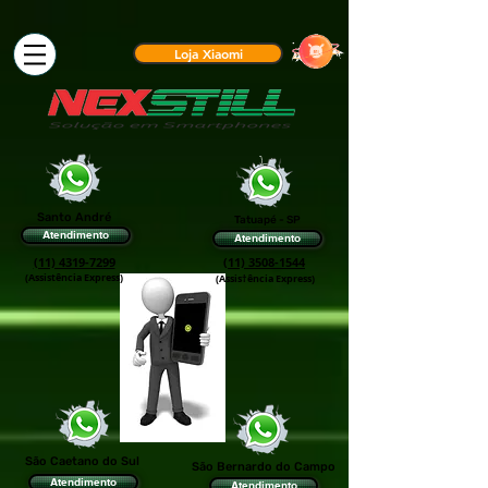
Loja Xiaomi
Santo André
Tatuapé - SP
Atendimento
Atendimento
(11) 4319-7299
(11) 3508-1544
(Assistência Express)
(Assis†ência Express)
São Caetano do Sul
São Bernardo do Campo
Atendimento
Atendimento