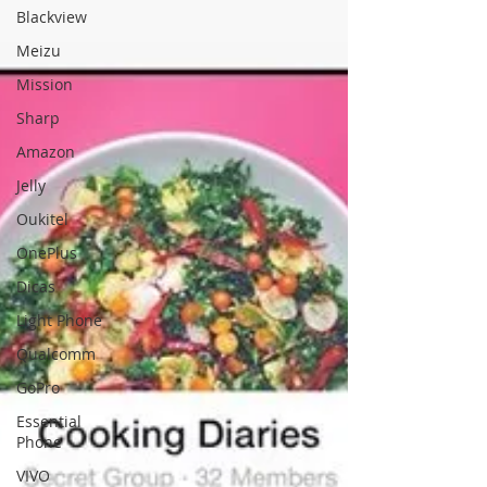
Blackview
Meizu
Mission
Sharp
Amazon
Jelly
Oukitel
OnePlus
Dicas
Light Phone
Qualcomm
GoPro
Essential
Phone
VIVO