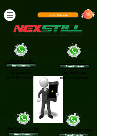
Loja Xiaomi
Santo André
Tatuapé - SP
Atendimento
Atendimento
(11) 4319-7299
(11) 3508-1544
(Assistência Express)
(Assis†ência Express)
São Caetano do Sul
São Bernardo do Campo
Atendimento
Atendimento