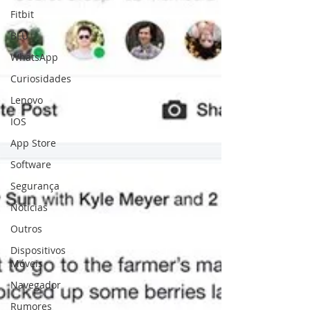
Fitbit
BLU
WhatsApp
Curiosidades
Lenovo
IOS
App Store
Software
Segurança
Notícias
Outros
Dispositivos
Móveis
Navegador
Rumores