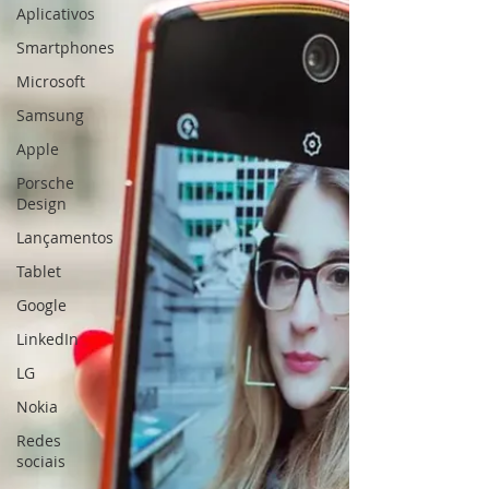
Aplicativos
Smartphones
Microsoft
Samsung
Apple
Porsche
Design
Lançamentos
Tablet
Google
LinkedIn
LG
Nokia
Redes
sociais