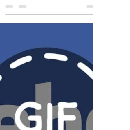
Facebook ganha
segundo Feed com
atualizações até de
quem você não segue
Lembra que, em março deste ano, surgiu
uma notícia mencionando que o
Facebook deveria ganhar um segundo
Feed de Notícias? Agora, é a vez...