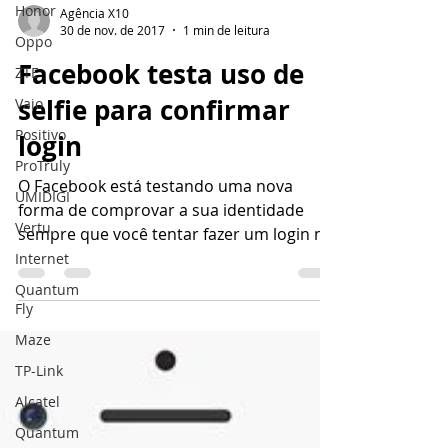
Honor
Oppo
Agência X10
30 de nov. de 2017
1 min de leitura
ZTE
Facebook testa uso de
Vaio
Positivo
selfie para confirmar
ProTruly
login
UMIDIGI
O Facebook está testando uma nova
Vertu
forma de comprovar a sua identidade
Internet
sempre que você tentar fazer um login na
Quantum
plataforma. Em vez de...
Fly
Maze
TP-Link
Alcatel
Quantum