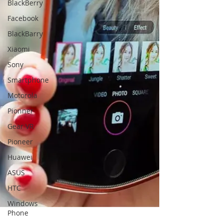
BlackBerry
Facebook
BlackBarry
Xiaomi
Sony
Smartphone
Motorola
Pionner
Gear VR
Pioneer
Huawei
ASUS
HTC
Windows
Phone