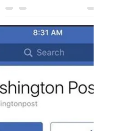
Facebook pode estar
desenvolvendo seu
próprio celular modular
Podemos afirmar que os celulares
modulares foram um fracasso? É claro
que não. Apesar de esse tipo de aparelho
não ter caído nas graças...