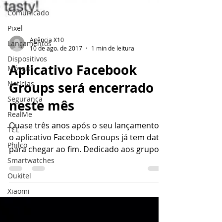
Comunicado
Pixel
Lançamentos
Dispositivos
Móveis
Agência X10
Notícias
10 de ago. de 2017
1 min de leitura
Segurança
Aplicativo Facebook
RealMe
Groups será encerrado
TCL
neste mês
Philco
Quase três anos após o seu lançamento,
Smartwatches
o aplicativo Facebook Groups já tem data
Oukitel
para chegar ao fim. Dedicado aos grupos
Xiaomi
da rede social, o...