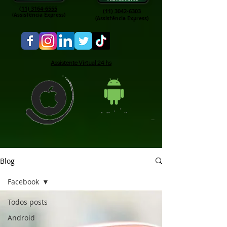
(11) 3164-6555
(11) 3042-6303
(Assis†ência Express)
(Assis†ência Express)
Assistente Virtual 24 hs
Blog
Facebook
Todos posts
Android