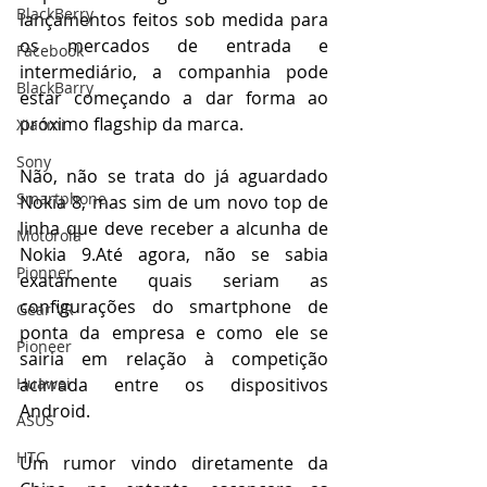
BlackBerry
lançamentos feitos sob medida para 
os mercados de entrada e 
Facebook
intermediário, a companhia pode 
BlackBarry
estar começando a dar forma ao 
próximo flagship da marca.
Xiaomi
Sony
Não, não se trata do já aguardado 
Smartphone
Nokia 8, mas sim de um novo top de 
linha que deve receber a alcunha de 
Motorola
Nokia 9.Até agora, não se sabia 
Pionner
exatamente quais seriam as 
configurações do smartphone de 
Gear VR
ponta da empresa e como ele se 
Pioneer
sairia em relação à competição 
acirrada entre os dispositivos 
Huawei
Android. 
ASUS
HTC
Um rumor vindo diretamente da 