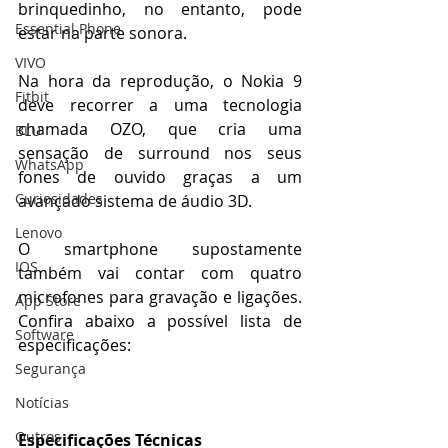
brinquedinho, no entanto, pode 
Essential Phone
estar na parte sonora.
VIVO
Na hora da reprodução, o Nokia 9 
Fitbit
deve recorrer a uma tecnologia 
chamada OZO, que cria uma 
BLU
sensação de surround nos seus 
WhatsApp
fones de ouvido graças a um 
Curiosidades
avançado sistema de áudio 3D. 
Lenovo
O smartphone supostamente 
IOS
também vai contar com quatro 
microfones para gravação e ligações. 
App Store
Confira abaixo a possível lista de 
Software
especificações:
Segurança
Notícias
Outros
Especificações Técnicas 