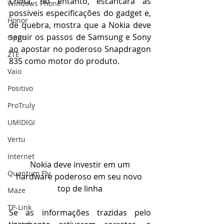
China, no entanto, escancara as 
Windows Phone
possíveis especificações do gadget e, 
Honor
de quebra, mostra que a Nokia deve 
seguir os passos de Samsung e Sony 
Oppo
ao apostar no poderoso Snapdragon 
ZTE
835 como motor do produto. 
Vaio
Positivo
ProTruly
UMIDIGI
Vertu
Internet
 Nokia deve investir em um 
Quantum Fly
hardware poderoso em seu novo 
top de linha
Maze
TP-Link
Se as informações trazidas pelo 