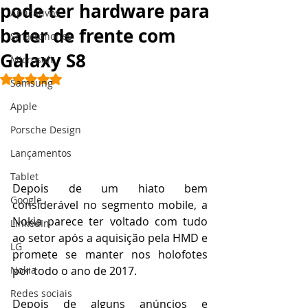
pode ter hardware para
Aplicativos
bater de frente com
Smartphones
Galaxy S8
Microsoft
Avaliado com NaN de 5 estrelas.
Samsung
Apple
Porsche Design
Lançamentos
Tablet
Depois de um hiato bem 
Google
considerável no segmento mobile, a 
Nokia parece ter voltado com tudo 
LinkedIn
ao setor após a aquisição pela HMD e 
LG
promete se manter nos holofotes 
por todo o ano de 2017. 
Nokia
Redes sociais
Depois de alguns anúncios e 