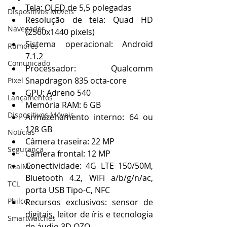
Tela: OLED de 5,5 polegadas  
Dispositivos Móveis
Resolução de tela: Quad HD 
Navegador
(2560x1440 pixels)  
Sistema operacional: Android 
Rumores
7.1.2  
Comunicado
Processador: Qualcomm 
Snapdragon 835 octa-core  
Pixel
GPU: Adreno 540  
Lançamentos
Memória RAM: 6 GB  
Dispositivos Móveis
Armazenamento interno: 64 ou 
128 GB  
Notícias
Câmera traseira: 22 MP  
Segurança
Câmera frontal: 12 MP  
Conectividade: 4G LTE 150/50M, 
RealMe
Bluetooth 4.2, WiFi a/b/g/n/ac, 
TCL
porta USB Tipo-C, NFC  
Philco
Recursos exclusivos: sensor de 
digitais, leitor de íris e tecnologia 
Smartwatches
de áudio 3D OZO  