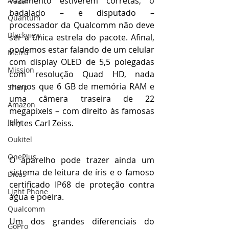
vazamento estiverem corretas, o 
Alcatel
badalado – e disputado – 
Quantum
processador da Qualcomm não deve 
Blackview
ser a única estrela do pacote. Afinal, 
podemos estar falando de um celular 
Meizu
com display OLED de 5,5 polegadas 
Mission
com resolução Quad HD, nada 
menos que 6 GB de memória RAM e 
Sharp
uma câmera traseira de 22 
Amazon
megapixels – com direito às famosas 
Jelly
lentes Carl Zeiss.
Oukitel
OnePlus
O aparelho pode trazer ainda um 
sistema de leitura de íris e o famoso 
Dicas
certificado IP68 de proteção contra 
Light Phone
água e poeira. 
Qualcomm
Um dos grandes diferenciais do 
GoPro