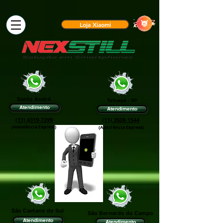
Loja Xiaomi
Santo André
Tatuapé - SP
Atendimento
Atendimento
(11) 4319-7299
(11) 3508-1544
(Assistência Express)
(Assis†ência Express)
São Caetano do Sul
São Bernardo do Campo
Atendimento
Atendimento