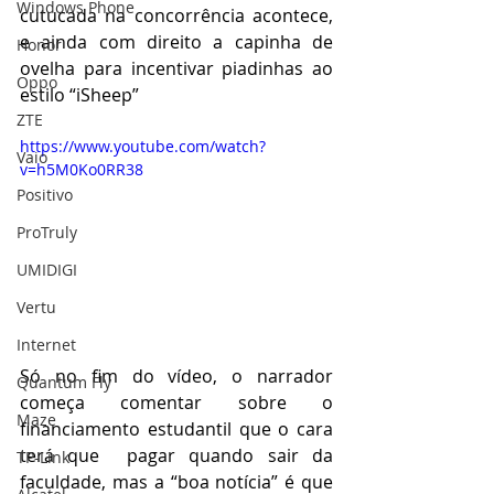
Windows Phone
cutucada na concorrência acontece, 
e ainda com direito a capinha de 
Honor
ovelha para incentivar piadinhas ao 
Oppo
estilo “iSheep”
ZTE
https://www.youtube.com/watch?
Vaio
v=h5M0Ko0RR38
Positivo
ProTruly
UMIDIGI
Vertu
Internet
Só no fim do vídeo, o narrador 
Quantum Fly
começa comentar sobre o 
Maze
financiamento estudantil que o cara 
terá que  pagar quando sair da 
TP-Link
faculdade, mas a “boa notícia” é que 