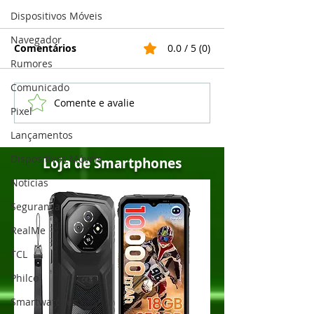
Dispositivos Móveis
Navegador
Comentários
0.0 / 5 (0)
Rumores
Comunicado
Comente e avalie
5 melhores celulares
Realme lança 
Pixel
Samsung Galaxy em
13 em vários c
Lançamentos
2022
veja a lista
Dispositivos Móveis
Loja de Smartphones
Notícias
Segurança
RealMe
TCL
Philco
Smartwatches