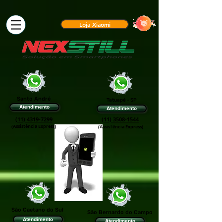
Loja Xiaomi
Santo André
Tatuapé - SP
Atendimento
Atendimento
(11) 4319-7299
(11) 3508-1544
(Assistência Express)
(Assis†ência Express)
São Caetano do Sul
São Bernardo do Campo
Atendimento
Atendimento