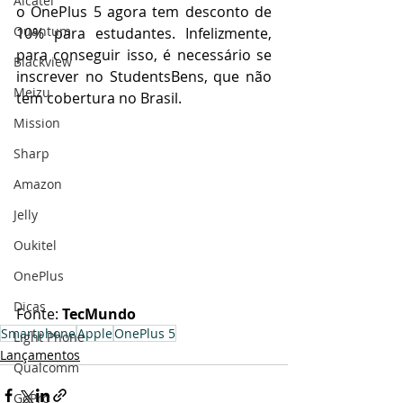
Alcatel
o OnePlus 5 agora tem desconto de 
Quantum
10% para estudantes. Infelizmente, 
para conseguir isso, é necessário se 
Blackview
inscrever no StudentsBens, que não 
Meizu
tem cobertura no Brasil.
Mission
Sharp
Amazon
Jelly
Oukitel
OnePlus
Dicas
Fonte: 
TecMundo
Smartphone
Apple
OnePlus 5
Light Phone
Lançamentos
Qualcomm
GoPro