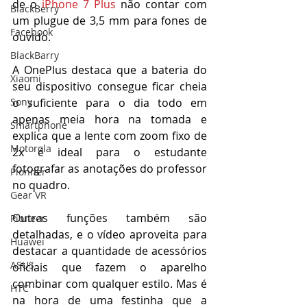
de o 
iPhone 7 Plus
 não contar com 
BlackBerry
um plugue de 3,5 mm para fones de 
Facebook
ouvido.
BlackBarry
A OnePlus destaca que a bateria do 
Xiaomi
seu dispositivo consegue ficar cheia 
o suficiente para o dia todo em 
Sony
apenas meia hora na tomada e 
Smartphone
explica que a lente com zoom fixo de 
Motorola
2x é ideal para o estudante 
fotografar as anotações do professor 
Pionner
no quadro.
Gear VR
Outras funções também são 
Pioneer
detalhadas, e o vídeo aproveita para 
Huawei
destacar a quantidade de acessórios 
ASUS
oficiais que fazem o aparelho 
combinar com qualquer estilo. Mas é 
HTC
na hora de uma festinha que a 