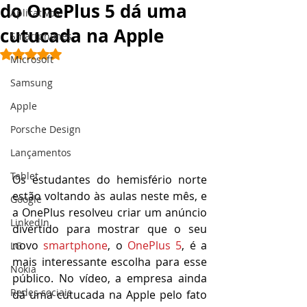
do OnePlus 5 dá uma
Aplicativos
cutucada na Apple
Smartphones
Avaliado com NaN de 5 estrelas.
Microsoft
Samsung
Apple
Porsche Design
Lançamentos
Tablet
Os estudantes do hemisfério norte 
estão voltando às aulas neste mês, e 
Google
a OnePlus resolveu criar um anúncio 
LinkedIn
divertido para mostrar que o seu 
novo 
smartphone
, o 
OnePlus 5
, é a 
LG
mais interessante escolha para esse 
Nokia
público. No vídeo, a empresa ainda 
Redes sociais
dá uma cutucada na Apple pelo fato 