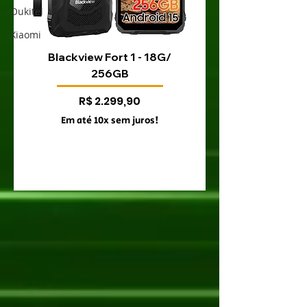
Oukitel
Xiaomi
Blackview Fort 1 - 18G/
Blackview Fort 200 
256GB
Preço
R$ 2.299,90
Em até 10x sem juros!
Em até 10x sem juro