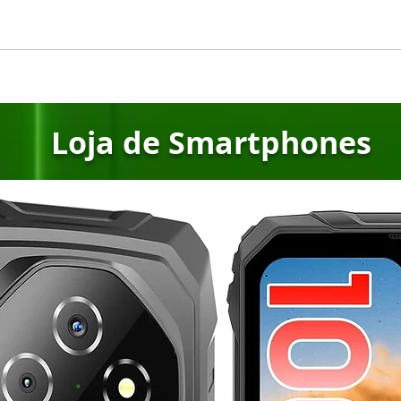
iPhone 14 Pro tem falha
Com
que faz tela mostrar
de f
faixas horizontais
rápi
Loja de Smartphones