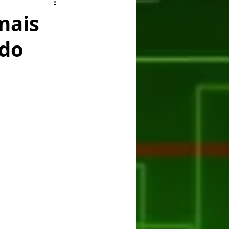
ry
Facebook
mais
 do
er
Huawei
ASUS