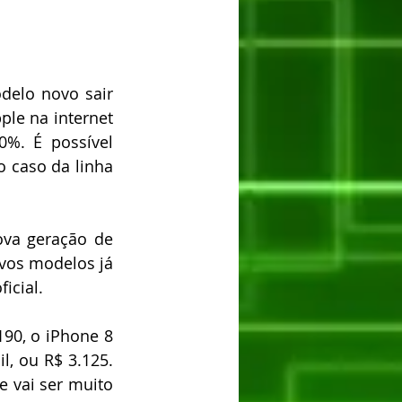
elo novo sair 
ple na internet 
%. É possível 
caso da linha 
A queda nos preços aconteceu logo após a apresentação oficial na nova geração de 
vos modelos já 
icial.
90, o iPhone 8 
l, ou R$ 3.125. 
 vai ser muito 