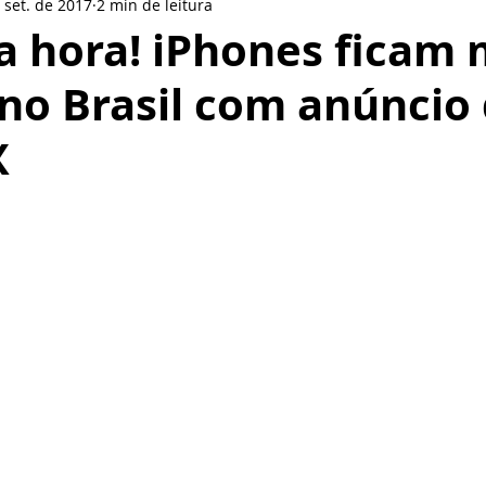
 set. de 2017
2 min de leitura
le
LinkedIn
LG
Nokia
Redes sociais
BlackBer
a hora! iPhones ficam 
no Brasil com anúncio
Smartphone
Motorola
Pionner
Gear VR
Pione
X
or
Oppo
de 5 estrelas.