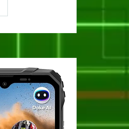
o resetar um iPhone
orma simples e
da?