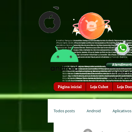
A melhor franquia de assistência técnica de Smartphones do Brasil, Troca de tela na hor
A melhor franquia de assistência técnica de Smartphones do Brasil,
IPhone Santo André, troca de bateria IPhone Tatuapé, troca de bateria IPhone São Caeta
IPhone Santo André, troca de bateria IPhone Tatuapé, troca de bat
assistência †écnica Sansumg Mauá, assistência †écnica Sansumg Diadema, assistência †é
assistência †écnica Sansumg Mauá, assistência †écnica Sansumg Di
Motorola em Diadema, assistência †écnica Asus em Santo André, assistência †écnica Zenfo
Motorola em Diadema, assistência †écnica Asus em Santo André, assis
Apple São Caetano do Sul, troca de bateria zenfone tatuapé, troca de bateria zenfone san
Apple São Caetano do Sul, troca de bateria zenfone tatuapé, troca d
troca de bateria iPhone Santo André, troca de bateria iPhone São Caetano do Sul, troc
troca de bateria iPhone Santo André, troca de bateria iPhone São 
do Sul, Conserto de celular na hora em São Paulo, Conserto de celular na hora em Mauá
do Sul, Conserto de celular na hora em São Paulo, Conserto de cel
celular na hora em Mauá, arrumar celular na hora em Diadema.
celular na hora em Mauá, arrumar celular na hora em Diadema.
Tatuapé - S
Atendiment
A melhor franquia de assistência técnica de Smartphones do Brasil, Troca de tela
A melhor franquia de assistência técnica de Smartphones do Brasil, Troca 
A melhor franquia de assistência técnica de Smartphones do Brasi
IPhone Santo André, troca de bateria IPhone Tatuapé, troca de bateria IPhone Sã
IPhone Santo André, troca de bateria IPhone Tatuapé, troca de bateria IP
em Mauá, troca de bateria IPhone Santo André, troca de bateria I
assistência †écnica Sansumg Mauá, assistência †écnica Sansumg Diadema, assistê
assistência †écnica Sansumg Mauá, assistência †écnica Sansumg Diadema, 
assistência †écnica Sansumg São Bernardo do Campo, assistência
(11) 3508-15
Motorola em Diadema, assistência †écnica Asus em Santo André, assistência †écnic
Motorola em Diadema, assistência †écnica Asus em Santo André, assistência 
Motorola em Mauá, assistência †écnica Motorola em Diadema, assis
Apple São Caetano do Sul, troca de bateria zenfone tatuapé, troca de bateria zenf
Apple São Caetano do Sul, troca de bateria zenfone tatuapé, troca de bater
†écnica Apple, assistência †écnica Apple Santo André, assistência
(Assis†ência Expr
troca de bateria iPhone Santo André, troca de bateria iPhone São Caetano do Su
troca de bateria iPhone Santo André, troca de bateria iPhone São Caetano
Campo, troca de bateria zenfone Diadema, troca de bateria zenfon
do Sul, Conserto de celular na hora em São Paulo, Conserto de celular na hora 
do Sul, Conserto de celular na hora em São Paulo, Conserto de celular na
hora em Santo André, Conserto de celular na hora em Tatuapé, Co
celular na hora em Mauá, arrumar celular na hora em Diadema.
celular na hora em Mauá, arrumar celular na hora em Diadema.
Diadema, arrumar celular na hora em Santo André, arrumar celula
Página inicial
Loja Cubot
Loja Doo
Todos posts
Android
Aplicativos