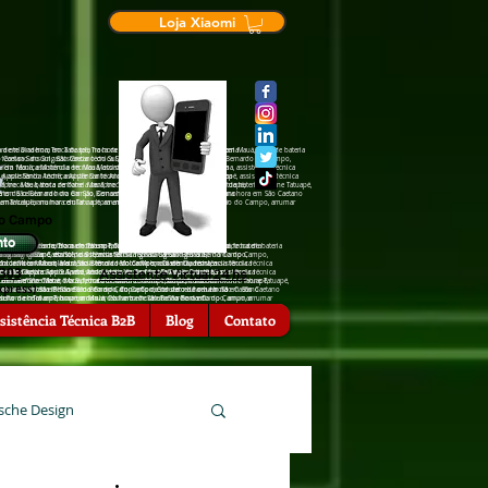
Loja Xiaomi
de tela na hora em Tatuapé, Troca de tela na hora em Mauá, troca de bateria
ra em Diadema, Troca de tela na hora em Tatuapé, Troca de tela na hora em Mauá, troca de bateria
São Caetano do Sul, assistência †écnica Sansumg São Bernardo do Campo,
cia †écnica Sansumg São Caetano do Sul, assistência †écnica Sansumg São Bernardo do Campo,
a em Mauá, assistência †écnica Motorola em Diadema, assistência †écnica
ência †écnica Motorola em Mauá, assistência †écnica Motorola em Diadema, assistência †écnica
Apple Santo André, assistência †écnica Apple Tatuapé, assistência †écnica
 assistência †écnica Apple Santo André, assistência †écnica Apple Tatuapé, assistência †écnica
nfone Mauá, troca de bateria zenfone Tatuapé, troca de bateria iPhone Tatuapé,
, troca de bateria zenfone Mauá, troca de bateria zenfone Tatuapé, troca de bateria iPhone Tatuapé,
hora em São Bernardo do Campo, Conserto de celular na hora em São Caetano
serto de celular na hora em São Bernardo do Campo, Conserto de celular na hora em São Caetano
ra emTatuapé, arrumar celular na hora em São Bernardo do Campo, arrumar
rrumar celular na hora emTatuapé, arrumar celular na hora em São Bernardo do Campo, arrumar
do Campo
nto
 Troca de tela na hora em Tatuapé, Troca de tela na hora em Mauá, troca de bateria
iadema, Troca de tela na hora em Tatuapé, Troca de tela na hora em Mauá, troca de bateria
hora em Diadema, Troca de tela na hora em Tatuapé, Troca de tela na hora
ansumg São Caetano do Sul, assistência †écnica Sansumg São Bernardo do Campo,
nica Sansumg São Caetano do Sul, assistência †écnica Sansumg São Bernardo do Campo,
 Sansumg Tatuapé, assistência †écnica Sansumg São Caetano do Sul,
 Motorola em Mauá, assistência †écnica Motorola em Diadema, assistência †écnica
écnica Motorola em Mauá, assistência †écnica Motorola em Diadema, assistência †écnica
ência †écnica Motorola em São Bernardo do Campo, assistência †écnica
6303
Assistente Virtual 24 hs
†écnica Apple Santo André, assistência †écnica Apple Tatuapé, assistência †écnica
ência †écnica Apple Santo André, assistência †écnica Apple Tatuapé, assistência †écnica
 São Caetano do Sul, assistência †écnica Zenfone Tatuapé, assistência
eria zenfone Mauá, troca de bateria zenfone Tatuapé, troca de bateria iPhone Tatuapé,
 de bateria zenfone Mauá, troca de bateria zenfone Tatuapé, troca de bateria iPhone Tatuapé,
ia zenfone São Caetano o Sul, troca de bateria zenfone São Bernardo do
xpress)
lar na hora em São Bernardo do Campo, Conserto de celular na hora em São Caetano
e celular na hora em São Bernardo do Campo, Conserto de celular na hora em São Caetano
l, troca de bateria iPhone São Bernardo do Campo, Conserto de celular na
r na hora emTatuapé, arrumar celular na hora em São Bernardo do Campo, arrumar
celular na hora emTatuapé, arrumar celular na hora em São Bernardo do Campo, arrumar
serto de celular na hora em Mauá, Conserto de celular na hora em
, arrumar celular na hora em Diadema.
sistência Técnica B2B
Blog
Contato
sche Design