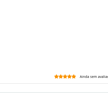
Avaliado com 0 de 5 estrel
Ainda sem avalia