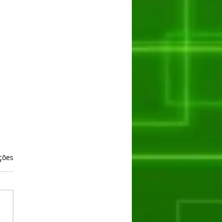
as.
ções