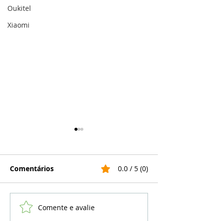
Oukitel
Xiaomi
Comentários
0.0 / 5 (0)
Comente e avalie
iPhone 14 Pro tem
Como resetar