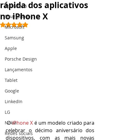
rápida dos aplicativos
Aplicativos
no iPhone X
Smartphones
Avaliado com NaN de 5 estrelas.
Microsoft
Samsung
Apple
Porsche Design
Lançamentos
Tablet
Google
LinkedIn
LG
 O 
iPhone X
 é um modelo criado para 
Nokia
celebrar o décimo aniversário dos 
Redes sociais
dispositivos, com as mais novas 