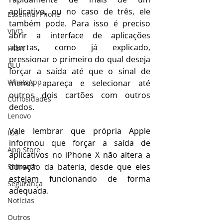
aplicativo, ou no caso de três, ele 
Essential Phone
também pode. Para isso é preciso 
VIVO
abrir a interface de aplicações 
abertas, como já explicado, 
Fitbit
pressionar o primeiro do qual deseja 
BLU
forçar a saída até que o sinal de 
WhatsApp
menos apareça e selecionar até 
outros dois cartões com outros 
Curiosidades
dedos.
Lenovo
Vale lembrar que própria Apple 
IOS
informou que forçar a saída de 
App Store
aplicativos no iPhone X não altera a 
duração da bateria, desde que eles 
Software
estejam funcionando de forma 
Segurança
adequada.
Notícias
Outros