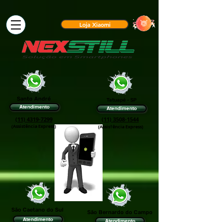
Loja Xiaomi
Santo André
Tatuapé - SP
Atendimento
Atendimento
(11) 4319-7299
(11) 3508-1544
(Assistência Express)
(Assis†ência Express)
São Caetano do Sul
São Bernardo do Campo
Atendimento
Atendimento