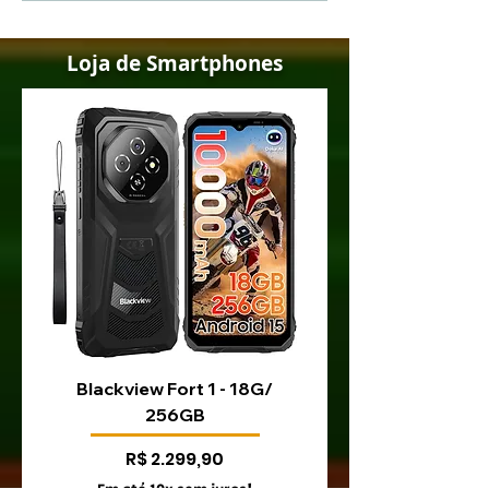
falha que faz tela
iPhone de for
mostrar faixas
simples e rápi
horizontais
Loja de Smartphones
Blackview Fort 1 - 18G/
Blackview Fort 200 
256GB
Preço
R$ 2.299,90