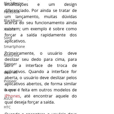
BlackBerry
atualizações e um design 
diferenciado. Por ainda se tratar de 
Facebook
um lançamento, muitas dúvidas 
BlackBarry
acerca do seu funcionamento ainda 
existem; um exemplo é sobre como 
Xiaomi
forçar a saída rapidamente dos 
Sony
aplicativos.
Smartphone
Primeiramente, o usuário deve 
Motorola
deslizar seu dedo para cima, para 
Pionner
abrir a interface de troca de 
aplicativos. Quando a interface for 
Gear VR
aberta, o usuário deve deslizar pelos 
Pioneer
aplicativos abertos, de forma similar 
à que é feita em outros modelos de
Huawei
iPhones
, até encontrar aquele do 
ASUS
qual deseja forçar a saída. 
HTC