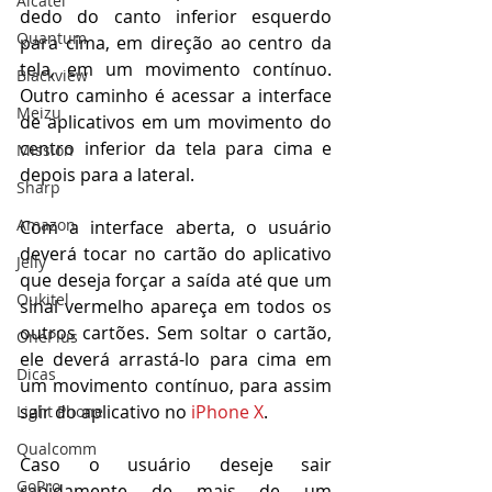
Alcatel
dedo do canto inferior esquerdo 
Quantum
para cima, em direção ao centro da 
tela, em um movimento contínuo. 
Blackview
Outro caminho é acessar a interface 
Meizu
de aplicativos em um movimento do 
centro inferior da tela para cima e 
Mission
depois para a lateral.
Sharp
Amazon
Com a interface aberta, o usuário 
deverá tocar no cartão do aplicativo 
Jelly
que deseja forçar a saída até que um 
Oukitel
sinal vermelho apareça em todos os 
outros cartões. Sem soltar o cartão, 
OnePlus
ele deverá arrastá-lo para cima em 
Dicas
um movimento contínuo, para assim 
sair do aplicativo no
 iPhone X
.
Light Phone
Qualcomm
Caso o usuário deseje sair 
GoPro
rapidamente de mais de um 