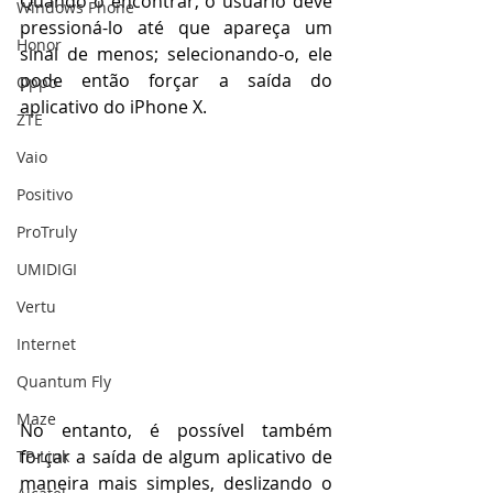
Quando o encontrar, o usuário deve 
Windows Phone
pressioná-lo até que apareça um 
Honor
sinal de menos; selecionando-o, ele 
pode então forçar a saída do 
Oppo
aplicativo do iPhone X.
ZTE
Vaio
Positivo
ProTruly
UMIDIGI
Vertu
Internet
Quantum Fly
Maze
No entanto, é possível também 
forçar a saída de algum aplicativo de 
TP-Link
maneira mais simples, deslizando o 