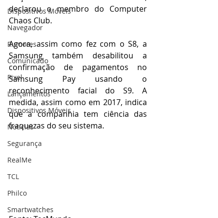
declarou o membro do Computer 
Dispositivos Móveis
Chaos Club.
Navegador
Agora, assim como fez com o S8, a 
Rumores
Samsung também desabilitou a 
Comunicado
confirmação de pagamentos no 
Pixel
Samsung Pay usando o 
reconhecimento facial do S9. A 
Lançamentos
medida, assim como em 2017, indica 
Dispositivos Móveis
que a companhia tem ciência das 
fraquezas do seu sistema.
Notícias
Segurança
RealMe
TCL
Philco
Smartwatches