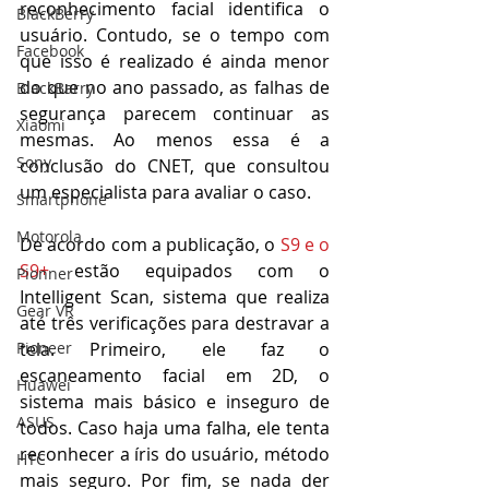
reconhecimento facial identifica o 
BlackBerry
usuário. Contudo, se o tempo com 
Facebook
que isso é realizado é ainda menor 
do que no ano passado, as falhas de 
BlackBarry
segurança parecem continuar as 
Xiaomi
mesmas. Ao menos essa é a 
Sony
conclusão do CNET, que consultou 
um especialista para avaliar o caso.
Smartphone
Motorola
De acordo com a publicação, o 
S9 e o 
S9+
 estão equipados com o 
Pionner
Intelligent Scan, sistema que realiza 
Gear VR
até três verificações para destravar a 
Pioneer
tela. Primeiro, ele faz o 
escaneamento facial em 2D, o 
Huawei
sistema mais básico e inseguro de 
ASUS
todos. Caso haja uma falha, ele tenta 
reconhecer a íris do usuário, método 
HTC
mais seguro. Por fim, se nada der 