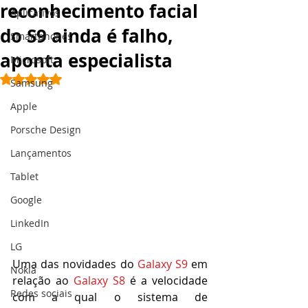
reconhecimento facial
Aplicativos
do S9 ainda é falho,
Smartphones
aponta especialista
Microsoft
Avaliado com NaN de 5 estrelas.
Samsung
Apple
Porsche Design
Lançamentos
Tablet
Google
LinkedIn
LG
Uma das novidades do 
Galaxy S9 
em 
Nokia
relação ao 
Galaxy S8
 é a velocidade 
Redes sociais
com a qual o sistema de 