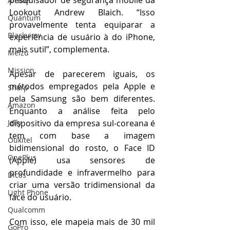
pesquisador de segurança mobile da 
Alcatel
Lookout Andrew Blaich. “Isso 
Quantum
provavelmente tenta equiparar a 
Blackview
experiência de usuário à do iPhone, 
mais sutil”, complementa.
Meizu
Mission
Apesar de parecerem iguais, os 
métodos empregados pela Apple e 
Sharp
pela Samsung são bem diferentes. 
Amazon
Enquanto a análise feita pelo 
Jelly
dispositivo da empresa sul-coreana é 
tem com base a imagem 
Oukitel
bidimensional do rosto, o Face ID 
OnePlus
(Apple) usa sensores de 
profundidade e infravermelho para 
Dicas
criar uma versão tridimensional da 
Light Phone
face do usuário.
Qualcomm
Com isso, ele mapeia mais de 30 mil 
GoPro