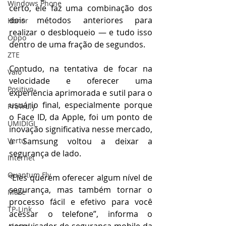
Windows Phone
certo, ele faz uma combinação dos 
dois métodos anteriores para 
Honor
realizar o desbloqueio — e tudo isso 
Oppo
dentro de uma fração de segundos.
ZTE
Contudo, na tentativa de focar na 
Vaio
velocidade e oferecer uma 
Positivo
experiência aprimorada e sutil para o 
usuário final, especialmente porque 
ProTruly
o Face ID, da Apple, foi um ponto de 
UMIDIGI
inovação significativa nesse mercado, 
Vertu
a Samsung voltou a deixar a 
segurança de lado.
Internet
Quantum Fly
“Eles querem oferecer algum nível de 
segurança, mas também tornar o 
Maze
processo fácil e efetivo para você 
TP-Link
acessar o telefone”, informa o 