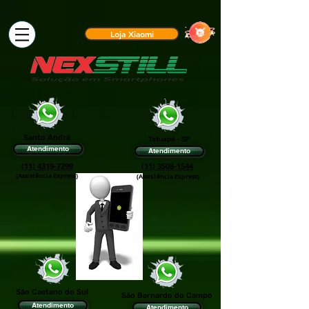
Loja Xiaomi
Santo André
Tatuapé - SP
Atendimento
Atendimento
(11) 4319-7299
(11) 3508-1544
(Assistência Express)
(Assis†ência Express)
São Caetano do Sul
São Bernardo do Campo
Atendimento
Atendimento