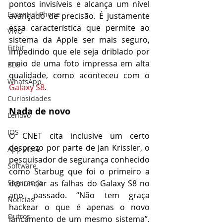
pontos invisíveis e alcança um nível 
Essential Phone
avançado de precisão. É justamente 
essa característica que permite ao 
VIVO
sistema da Apple ser mais seguro, 
Fitbit
impedindo que ele seja driblado por 
meio de uma foto impressa em alta 
BLU
qualidade, como aconteceu com o 
WhatsApp
Galaxy S8
.
Curiosidades
Nada de novo
Lenovo
IOS
O CNET cita inclusive um certo 
desprezo por parte de Jan Krissler, o 
App Store
pesquisador de segurança conhecido 
Software
como Starbug que foi o primeiro a 
Segurança
denunciar as falhas do Galaxy S8 no 
ano passado. “Não tem graça 
Notícias
hackear o que é apenas o novo 
Outros
lançamento de um mesmo sistema”, 