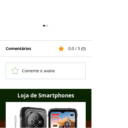
Comentários
0.0 / 5 (0)
Comente e avalie
5 melhores celulares
Realme lança 
Samsung Galaxy em
13 em vários c
2022
veja a lista
Loja de Smartphones