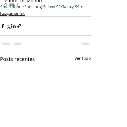
Fonte: TecMundo
Oukitel
Smartphone
Samsung
Galaxy S9
Galaxy S9 +
Lançamentos
Xiaomi
Posts recentes
Ver tudo