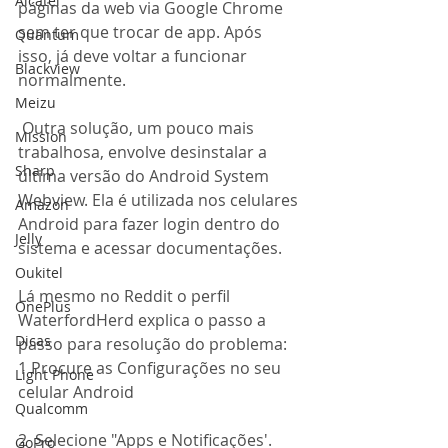
Alcatel
páginas da web via Google Chrome 
sem ter que trocar de app. Após 
Quantum
isso, já deve voltar a funcionar 
Blackview
normalmente.
Meizu
 Outra solução, um pouco mais 
Mission
trabalhosa, envolve desinstalar a 
Sharp
última versão do Android System 
Webview. Ela é utilizada nos celulares 
Amazon
Android para fazer login dentro do 
Jelly
sistema e acessar documentações.
Oukitel
Lá mesmo no Reddit o perfil 
OnePlus
WaterfordHerd explica o passo a 
Dicas
passo para resolução do problema: 
1 Procure as Configurações no seu 
Light Phone
celular Android
Qualcomm
2  Selecione "Apps e Notificações'. 
GoPro