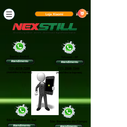
Loja Xiaomi
Santo André
Tatuapé - SP
Atendimento
Atendimento
(11) 4319-7299
(11) 3508-1544
(Assistência Express)
(Assis†ência Express)
São Caetano do Sul
São Bernardo do Campo
Atendimento
Atendimento