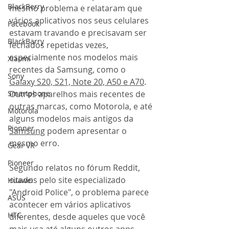
BlackBerry
mesmo problema e relataram que 
vários aplicativos nos seus celulares 
Facebook
estavam travando e precisavam ser 
BlackBarry
fechados repetidas vezes, 
especialmente nos modelos mais 
Xiaomi
recentes da Samsung, como o 
Sony
Galaxy S20, S21, Note 20, A50 e A70
. 
Outros aparelhos mais recentes de 
Smartphone
outras marcas, como Motorola, e até 
Motorola
alguns modelos mais antigos da 
Pionner
Samsung
 podem apresentar o 
mesmo erro.
Gear VR
Pioneer
Segundo relatos no fórum Reddit, 
citados pelo site especializado 
Huawei
"Android Police", o problema parece 
ASUS
acontecer em vários aplicativos 
HTC
diferentes, desde aqueles que você 
mais usa até alguns outros
 apps