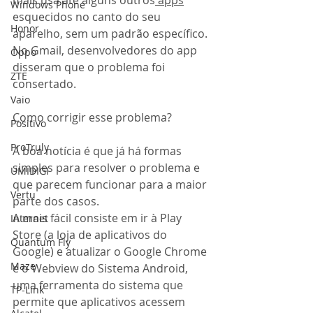
Windows Phone
esquecidos no canto do seu 
Honor
aparelho, sem um padrão específico. 
No Gmail, desenvolvedores do app 
Oppo
disseram que o problema foi 
ZTE
consertado. 
Vaio
Como corrigir esse problema? 
Positivo
ProTruly
A boa notícia é que já há formas 
simples para resolver o problema e 
UMIDIGI
que parecem funcionar para a maior 
Vertu
parte dos casos. 
A mais fácil consiste em ir à Play 
Internet
Store (a loja de aplicativos do 
Quantum Fly
Google) e atualizar o Google Chrome 
Maze
e o Webview do Sistema Android, 
uma ferramenta do sistema que 
TP-Link
permite que aplicativos acessem 