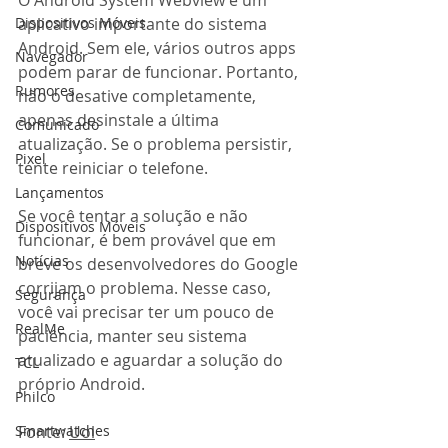
aplicativo importante do sistema 
Dispositivos Móveis
Android. Sem ele, vários outros apps 
Navegador
podem parar de funcionar. Portanto, 
Rumores
não o desative completamente, 
apenas desinstale a última 
Comunicado
atualização. Se o problema persistir, 
Pixel
tente reiniciar o telefone.
Lançamentos
Se você tentar a solução e não 
Dispositivos Móveis
funcionar, é bem provável que em 
Notícias
breve os desenvolvedores do Google 
corrijam o problema. Nesse caso, 
Segurança
você vai precisar ter um pouco de 
RealMe
paciência, manter seu sistema 
atualizado e aguardar a solução do 
TCL
próprio Android. 
Philco
Fonte: 
Uol
Smartwatches