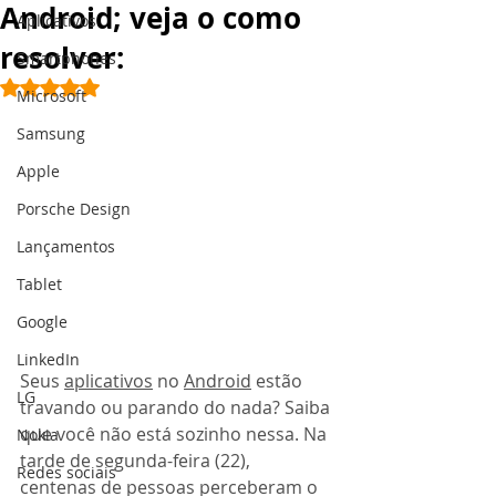
Android; veja o como
Aplicativos
resolver:
Smartphones
Avaliado com NaN de 5 estrelas.
Microsoft
Samsung
Apple
Porsche Design
Lançamentos
Tablet
Google
LinkedIn
Seus 
aplicativos
 no 
Android
 estão 
LG
travando ou parando do nada? Saiba 
que você não está sozinho nessa. Na 
Nokia
tarde de segunda-feira (22), 
Redes sociais
centenas de pessoas perceberam o 