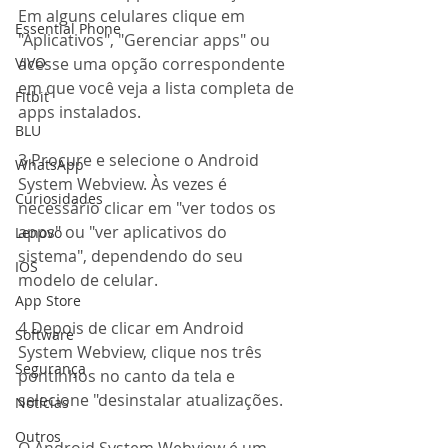
Em alguns celulares clique em 
Essential Phone
"Aplicativos", "Gerenciar apps" ou 
acesse uma opção correspondente 
VIVO
em que você veja a lista completa de 
Fitbit
apps instalados. 
BLU
3 Procure e selecione o Android 
WhatsApp
System Webview. Às vezes é 
Curiosidades
necessário clicar em "ver todos os 
apps" ou "ver aplicativos do 
Lenovo
sistema", dependendo do seu 
IOS
modelo de celular. 
App Store
4 Depois de clicar em Android 
Software
System Webview, clique nos três 
Segurança
pontinhos no canto da tela e 
selecione "desinstalar atualizações.
Notícias
Outros
O Android System Webview é um 