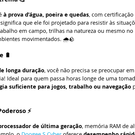
é 
à prova d’água, poeira e quedas
, com certificação
ignifica que ele foi projetado para resistir às situaç
trabalho em campo, trilhas na natureza ou mesmo no 
bientes movimentados. 🌧️🪨
e 🔋
de longa duração
, você não precisa se preocupar em 
ia! Ideal para quem passa horas longe de uma tomad
gia suficiente para jogos, trabalho ou navegação
 
Poderoso ⚡
processador de última geração
, memória RAM de al
mplo, o 
Doogee S Cyber
 oferece 
desempenho rápido