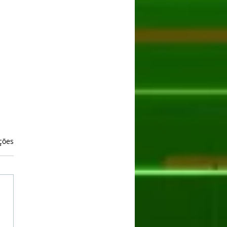
as.
ções
oogee Blade 20 Max: O