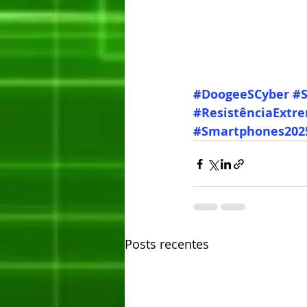
#DoogeeSCyber
#
#ResistênciaExtr
#Smartphones202
Posts recentes