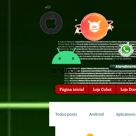
A melhor franquia de assistência técnica de Smartphones do Brasil, Troca de tela na hor
A melhor franquia de assistência técnica de Smartphones do Brasil,
IPhone Santo André, troca de bateria IPhone Tatuapé, troca de bateria IPhone São Caeta
IPhone Santo André, troca de bateria IPhone Tatuapé, troca de bat
assistência †écnica Sansumg Mauá, assistência †écnica Sansumg Diadema, assistência †é
assistência †écnica Sansumg Mauá, assistência †écnica Sansumg Di
Motorola em Diadema, assistência †écnica Asus em Santo André, assistência †écnica Zenfo
Motorola em Diadema, assistência †écnica Asus em Santo André, assis
Apple São Caetano do Sul, troca de bateria zenfone tatuapé, troca de bateria zenfone san
Apple São Caetano do Sul, troca de bateria zenfone tatuapé, troca d
troca de bateria iPhone Santo André, troca de bateria iPhone São Caetano do Sul, troc
troca de bateria iPhone Santo André, troca de bateria iPhone São 
do Sul, Conserto de celular na hora em São Paulo, Conserto de celular na hora em Mauá
do Sul, Conserto de celular na hora em São Paulo, Conserto de cel
celular na hora em Mauá, arrumar celular na hora em Diadema.
celular na hora em Mauá, arrumar celular na hora em Diadema.
Tatuapé - S
Atendiment
A melhor franquia de assistência técnica de Smartphones do Brasil, Troca de tela
A melhor franquia de assistência técnica de Smartphones do Brasil, Troca 
A melhor franquia de assistência técnica de Smartphones do Brasi
IPhone Santo André, troca de bateria IPhone Tatuapé, troca de bateria IPhone Sã
IPhone Santo André, troca de bateria IPhone Tatuapé, troca de bateria IP
em Mauá, troca de bateria IPhone Santo André, troca de bateria I
assistência †écnica Sansumg Mauá, assistência †écnica Sansumg Diadema, assistê
assistência †écnica Sansumg Mauá, assistência †écnica Sansumg Diadema, 
assistência †écnica Sansumg São Bernardo do Campo, assistência
(11) 3508-15
Motorola em Diadema, assistência †écnica Asus em Santo André, assistência †écnic
Motorola em Diadema, assistência †écnica Asus em Santo André, assistência 
Motorola em Mauá, assistência †écnica Motorola em Diadema, assis
Apple São Caetano do Sul, troca de bateria zenfone tatuapé, troca de bateria zenf
Apple São Caetano do Sul, troca de bateria zenfone tatuapé, troca de bater
†écnica Apple, assistência †écnica Apple Santo André, assistência
(Assis†ência Expr
troca de bateria iPhone Santo André, troca de bateria iPhone São Caetano do Su
troca de bateria iPhone Santo André, troca de bateria iPhone São Caetano
Campo, troca de bateria zenfone Diadema, troca de bateria zenfon
do Sul, Conserto de celular na hora em São Paulo, Conserto de celular na hora 
do Sul, Conserto de celular na hora em São Paulo, Conserto de celular na
hora em Santo André, Conserto de celular na hora em Tatuapé, Co
celular na hora em Mauá, arrumar celular na hora em Diadema.
celular na hora em Mauá, arrumar celular na hora em Diadema.
Diadema, arrumar celular na hora em Santo André, arrumar celula
Página inicial
Loja Cubot
Loja Doo
Todos posts
Android
Aplicativos