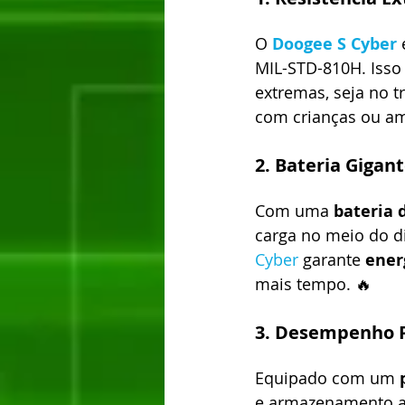
O 
Doogee S Cyber
 
MIL-STD-810H. Isso s
extremas, seja no 
com crianças ou am
2. Bateria Gigant
Com uma 
bateria 
carga no meio do d
Cyber
 garante 
ener
mais tempo. 🔥
3. Desempenho 
Equipado com um 
e armazenamento a