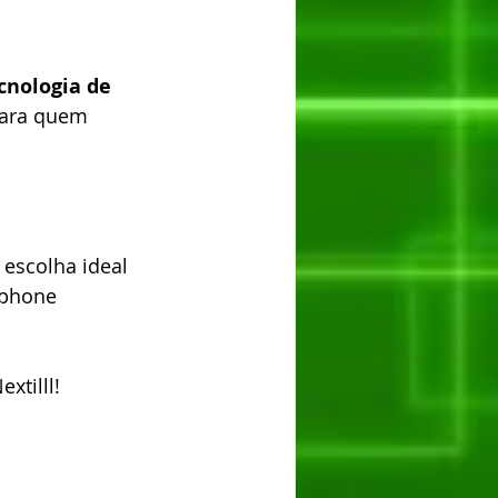
cnologia de 
para quem 
 escolha ideal 
tphone 
xtilll!