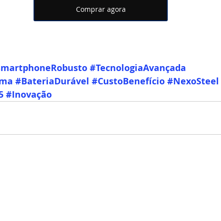
Comprar agora
SmartphoneRobusto
#TecnologiaAvançada
ema
#BateriaDurável
#CustoBenefício
#NexoSteel
5
#Inovação