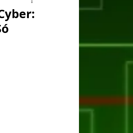
ry
Facebook
Cyber:
Só
er
Huawei
ASUS