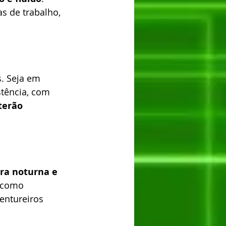
s de trabalho, 
. Seja em 
tência, com 
terão 
ra noturna e 
, como 
entureiros 