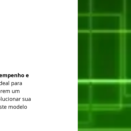
sempenho e 
deal para 
uerem um 
olucionar sua 
este modelo 