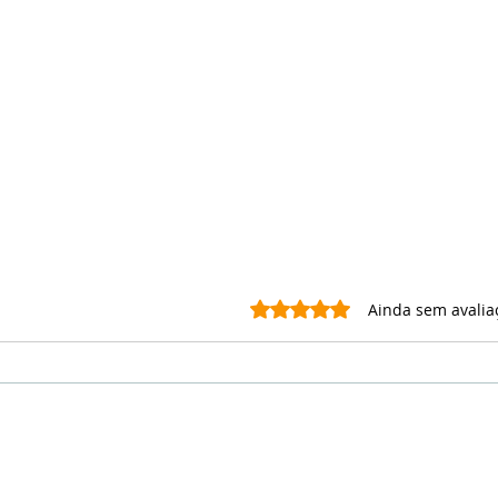
Avaliado com 0 de 5 estrel
Ainda sem avalia
🔥 Ulefone Rogone X7 Pro:
🔥 D