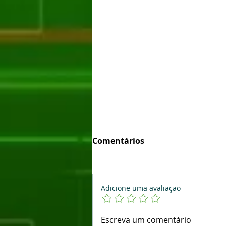
Comentários
Adicione uma avaliação
🚀 Doogee S300 Pro: o novo
Escreva um comentário