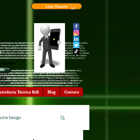
Loja Xiaomi
de tela na hora em Tatuapé, Troca de tela na hora em Mauá, troca de bateria
ra em Diadema, Troca de tela na hora em Tatuapé, Troca de tela na hora em Mauá, troca de bateria
São Caetano do Sul, assistência †écnica Sansumg São Bernardo do Campo,
cia †écnica Sansumg São Caetano do Sul, assistência †écnica Sansumg São Bernardo do Campo,
a em Mauá, assistência †écnica Motorola em Diadema, assistência †écnica
ência †écnica Motorola em Mauá, assistência †écnica Motorola em Diadema, assistência †écnica
Apple Santo André, assistência †écnica Apple Tatuapé, assistência †écnica
 assistência †écnica Apple Santo André, assistência †écnica Apple Tatuapé, assistência †écnica
nfone Mauá, troca de bateria zenfone Tatuapé, troca de bateria iPhone Tatuapé,
, troca de bateria zenfone Mauá, troca de bateria zenfone Tatuapé, troca de bateria iPhone Tatuapé,
hora em São Bernardo do Campo, Conserto de celular na hora em São Caetano
serto de celular na hora em São Bernardo do Campo, Conserto de celular na hora em São Caetano
ra emTatuapé, arrumar celular na hora em São Bernardo do Campo, arrumar
rrumar celular na hora emTatuapé, arrumar celular na hora em São Bernardo do Campo, arrumar
do Campo
nto
 Troca de tela na hora em Tatuapé, Troca de tela na hora em Mauá, troca de bateria
iadema, Troca de tela na hora em Tatuapé, Troca de tela na hora em Mauá, troca de bateria
hora em Diadema, Troca de tela na hora em Tatuapé, Troca de tela na hora
ansumg São Caetano do Sul, assistência †écnica Sansumg São Bernardo do Campo,
nica Sansumg São Caetano do Sul, assistência †écnica Sansumg São Bernardo do Campo,
 Sansumg Tatuapé, assistência †écnica Sansumg São Caetano do Sul,
 Motorola em Mauá, assistência †écnica Motorola em Diadema, assistência †écnica
écnica Motorola em Mauá, assistência †écnica Motorola em Diadema, assistência †écnica
ência †écnica Motorola em São Bernardo do Campo, assistência †écnica
6303
Assistente Virtual 24 hs
†écnica Apple Santo André, assistência †écnica Apple Tatuapé, assistência †écnica
ência †écnica Apple Santo André, assistência †écnica Apple Tatuapé, assistência †écnica
 São Caetano do Sul, assistência †écnica Zenfone Tatuapé, assistência
eria zenfone Mauá, troca de bateria zenfone Tatuapé, troca de bateria iPhone Tatuapé,
 de bateria zenfone Mauá, troca de bateria zenfone Tatuapé, troca de bateria iPhone Tatuapé,
ia zenfone São Caetano o Sul, troca de bateria zenfone São Bernardo do
xpress)
lar na hora em São Bernardo do Campo, Conserto de celular na hora em São Caetano
e celular na hora em São Bernardo do Campo, Conserto de celular na hora em São Caetano
l, troca de bateria iPhone São Bernardo do Campo, Conserto de celular na
r na hora emTatuapé, arrumar celular na hora em São Bernardo do Campo, arrumar
celular na hora emTatuapé, arrumar celular na hora em São Bernardo do Campo, arrumar
serto de celular na hora em Mauá, Conserto de celular na hora em
, arrumar celular na hora em Diadema.
sistência Técnica B2B
Blog
Contato
sche Design