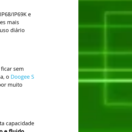
 IP68/IP69K e 
ões mais 
uso diário 
ficar sem 
a, o 
Doogee S 
por muito 
ta capacidade 
 e fluido
. 