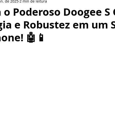
an. de 2025
2 min de leitura
le
LinkedIn
LG
Nokia
Redes sociais
BlackBer
 o Poderoso Doogee S 
gia e Robustez em um 
Smartphone
Motorola
Pionner
Gear VR
Pione
one! 🤖📱
or
Oppo
de 5 estrelas.