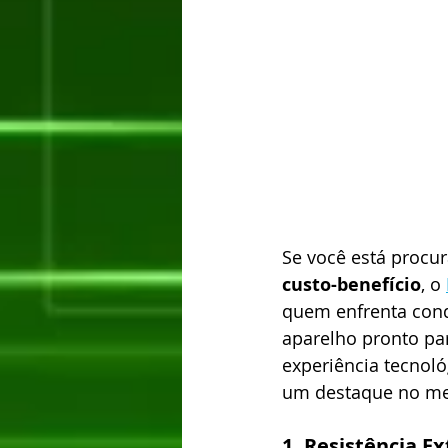
Se você está proc
custo-benefício
, o 
quem enfrenta cond
aparelho pronto par
experiência tecnoló
um destaque no me
1. Resistência E