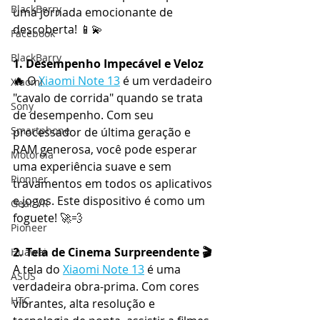
BlackBerry
uma jornada emocionante de 
descoberta! 📱💫
Facebook
BlackBarry
1. Desempenho Impecável e Veloz 
🔥
 O 
Xiaomi Note 13
 é um verdadeiro 
Xiaomi
"cavalo de corrida" quando se trata 
Sony
de desempenho. Com seu 
Smartphone
processador de última geração e 
RAM generosa, você pode esperar 
Motorola
uma experiência suave e sem 
Pionner
travamentos em todos os aplicativos 
e jogos. Este dispositivo é como um 
Gear VR
foguete! 🚀💨
Pioneer
2. Tela de Cinema Surpreendente 🎬
Huawei
A tela do 
Xiaomi Note 13
 é uma 
ASUS
verdadeira obra-prima. Com cores 
HTC
vibrantes, alta resolução e 