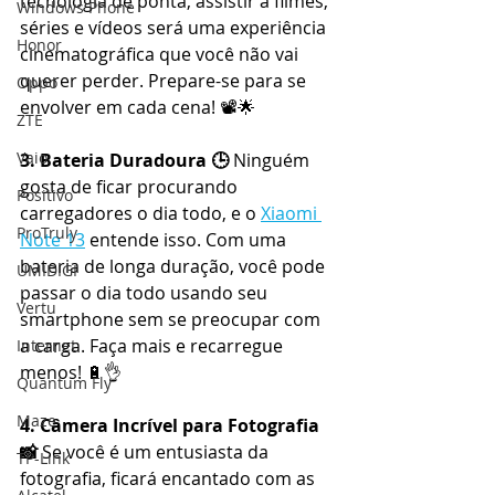
tecnologia de ponta, assistir a filmes, 
Windows Phone
séries e vídeos será uma experiência 
Honor
cinematográfica que você não vai 
querer perder. Prepare-se para se 
Oppo
envolver em cada cena! 📽️🌟
ZTE
Vaio
3. Bateria Duradoura 🕒
 Ninguém 
gosta de ficar procurando 
Positivo
carregadores o dia todo, e o 
Xiaomi 
ProTruly
Note 13
 entende isso. Com uma 
bateria de longa duração, você pode 
UMIDIGI
passar o dia todo usando seu 
Vertu
smartphone sem se preocupar com 
a carga. Faça mais e recarregue 
Internet
menos! 🔋👌
Quantum Fly
Maze
4. Câmera Incrível para Fotografia 
📸
 Se você é um entusiasta da 
TP-Link
fotografia, ficará encantado com as 