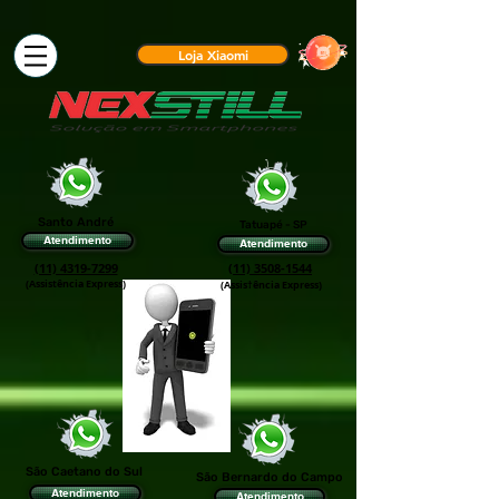
Loja Xiaomi
Santo André
Tatuapé - SP
Atendimento
Atendimento
(11) 4319-7299
(11) 3508-1544
(Assistência Express)
(Assis†ência Express)
São Caetano do Sul
São Bernardo do Campo
Atendimento
Atendimento