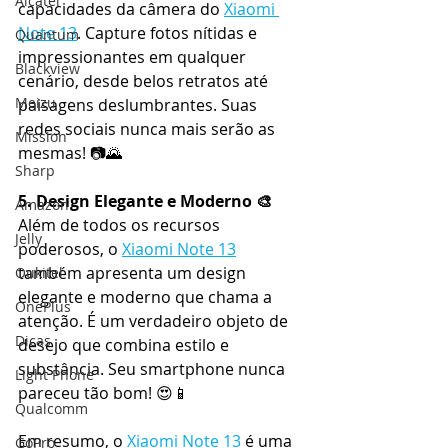
Alcatel
capacidades da câmera do 
Xiaomi 
Note 13
. Capture fotos nítidas e 
Quantum
impressionantes em qualquer 
Blackview
cenário, desde belos retratos até 
Meizu
paisagens deslumbrantes. Suas 
redes sociais nunca mais serão as 
Mission
mesmas! 📷🌄
Sharp
5. Design Elegante e Moderno 🎨
Amazon
Além de todos os recursos 
Jelly
poderosos, o 
Xiaomi Note 13
também apresenta um design 
Oukitel
elegante e moderno que chama a 
OnePlus
atenção. É um verdadeiro objeto de 
Dicas
desejo que combina estilo e 
substância. Seu smartphone nunca 
Light Phone
pareceu tão bom! 😍📱
Qualcomm
Em resumo, o 
Xiaomi Note 13
 é uma 
GoPro