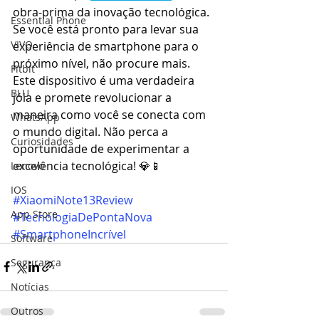
obra-prima da inovação tecnológica. 
Essential Phone
Se você está pronto para levar sua 
VIVO
experiência de smartphone para o 
próximo nível, não procure mais. 
Fitbit
Este dispositivo é uma verdadeira 
BLU
jóia e promete revolucionar a 
maneira como você se conecta com 
WhatsApp
o mundo digital. Não perca a 
Curiosidades
oportunidade de experimentar a 
excelência tecnológica! 💎📱 
Lenovo
IOS
#XiaomiNote13Review
App Store
#TecnologiaDePontaNova
#SmartphoneIncrível
Software
Segurança
Notícias
Outros