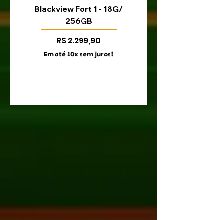
Blackview Fort 1 - 18G/
Blackview Fort 200 
256GB
Preço
R$ 2.299,90
Em até 10x sem juros!
Em até 10x sem juro