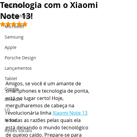
Tecnologia com o Xiaomi
Aplicativos
Note 13!
Smartphones
Avaliado com NaN de 5 estrelas.
Microsoft
Samsung
Apple
Porsche Design
Lançamentos
Tablet
Amigos, se você é um amante de 
Google
smartphones e tecnologia de ponta, 
está no lugar certo! Hoje, 
LinkedIn
mergulharemos de cabeça na 
LG
revolucionária linha 
Xiaomi Note 13
e todas as razões pelas quais ela 
Nokia
está deixando o mundo tecnológico 
Redes sociais
de queixo caído. Prepare-se para 