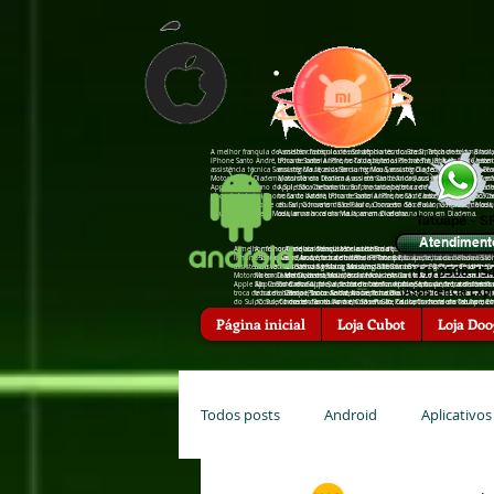
A melhor franquia de assistência técnica de Smartphones do Brasil, Troca de tela na hor
A melhor franquia de assistência técnica de Smartphones do Brasil,
IPhone Santo André, troca de bateria IPhone Tatuapé, troca de bateria IPhone São Caeta
IPhone Santo André, troca de bateria IPhone Tatuapé, troca de bat
assistência †écnica Sansumg Mauá, assistência †écnica Sansumg Diadema, assistência †é
assistência †écnica Sansumg Mauá, assistência †écnica Sansumg Di
Motorola em Diadema, assistência †écnica Asus em Santo André, assistência †écnica Zenfo
Motorola em Diadema, assistência †écnica Asus em Santo André, assis
Apple São Caetano do Sul, troca de bateria zenfone tatuapé, troca de bateria zenfone san
Apple São Caetano do Sul, troca de bateria zenfone tatuapé, troca d
troca de bateria iPhone Santo André, troca de bateria iPhone São Caetano do Sul, troc
troca de bateria iPhone Santo André, troca de bateria iPhone São 
do Sul, Conserto de celular na hora em São Paulo, Conserto de celular na hora em Mauá
do Sul, Conserto de celular na hora em São Paulo, Conserto de cel
celular na hora em Mauá, arrumar celular na hora em Diadema.
celular na hora em Mauá, arrumar celular na hora em Diadema.
Tatuapé - S
Atendiment
A melhor franquia de assistência técnica de Smartphones do Brasil, Troca de tela
A melhor franquia de assistência técnica de Smartphones do Brasil, Troca 
A melhor franquia de assistência técnica de Smartphones do Brasi
IPhone Santo André, troca de bateria IPhone Tatuapé, troca de bateria IPhone Sã
IPhone Santo André, troca de bateria IPhone Tatuapé, troca de bateria IP
em Mauá, troca de bateria IPhone Santo André, troca de bateria I
assistência †écnica Sansumg Mauá, assistência †écnica Sansumg Diadema, assistê
assistência †écnica Sansumg Mauá, assistência †écnica Sansumg Diadema, 
assistência †écnica Sansumg São Bernardo do Campo, assistência
(11) 3508-15
Motorola em Diadema, assistência †écnica Asus em Santo André, assistência †écnic
Motorola em Diadema, assistência †écnica Asus em Santo André, assistência 
Motorola em Mauá, assistência †écnica Motorola em Diadema, assis
Apple São Caetano do Sul, troca de bateria zenfone tatuapé, troca de bateria zenf
Apple São Caetano do Sul, troca de bateria zenfone tatuapé, troca de bater
†écnica Apple, assistência †écnica Apple Santo André, assistência
(Assis†ência Expr
troca de bateria iPhone Santo André, troca de bateria iPhone São Caetano do Su
troca de bateria iPhone Santo André, troca de bateria iPhone São Caetano
Campo, troca de bateria zenfone Diadema, troca de bateria zenfon
do Sul, Conserto de celular na hora em São Paulo, Conserto de celular na hora 
do Sul, Conserto de celular na hora em São Paulo, Conserto de celular na
hora em Santo André, Conserto de celular na hora em Tatuapé, Co
celular na hora em Mauá, arrumar celular na hora em Diadema.
celular na hora em Mauá, arrumar celular na hora em Diadema.
Diadema, arrumar celular na hora em Santo André, arrumar celula
Página inicial
Loja Cubot
Loja Doo
Todos posts
Android
Aplicativos