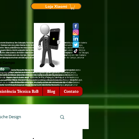
Loja Xiaomi
de tela na hora em Tatuapé, Troca de tela na hora em Mauá, troca de bateria
ra em Diadema, Troca de tela na hora em Tatuapé, Troca de tela na hora em Mauá, troca de bateria
São Caetano do Sul, assistência †écnica Sansumg São Bernardo do Campo,
cia †écnica Sansumg São Caetano do Sul, assistência †écnica Sansumg São Bernardo do Campo,
a em Mauá, assistência †écnica Motorola em Diadema, assistência †écnica
ência †écnica Motorola em Mauá, assistência †écnica Motorola em Diadema, assistência †écnica
Apple Santo André, assistência †écnica Apple Tatuapé, assistência †écnica
 assistência †écnica Apple Santo André, assistência †écnica Apple Tatuapé, assistência †écnica
nfone Mauá, troca de bateria zenfone Tatuapé, troca de bateria iPhone Tatuapé,
, troca de bateria zenfone Mauá, troca de bateria zenfone Tatuapé, troca de bateria iPhone Tatuapé,
hora em São Bernardo do Campo, Conserto de celular na hora em São Caetano
serto de celular na hora em São Bernardo do Campo, Conserto de celular na hora em São Caetano
ra emTatuapé, arrumar celular na hora em São Bernardo do Campo, arrumar
rrumar celular na hora emTatuapé, arrumar celular na hora em São Bernardo do Campo, arrumar
do Campo
nto
 Troca de tela na hora em Tatuapé, Troca de tela na hora em Mauá, troca de bateria
iadema, Troca de tela na hora em Tatuapé, Troca de tela na hora em Mauá, troca de bateria
hora em Diadema, Troca de tela na hora em Tatuapé, Troca de tela na hora
ansumg São Caetano do Sul, assistência †écnica Sansumg São Bernardo do Campo,
nica Sansumg São Caetano do Sul, assistência †écnica Sansumg São Bernardo do Campo,
 Sansumg Tatuapé, assistência †écnica Sansumg São Caetano do Sul,
 Motorola em Mauá, assistência †écnica Motorola em Diadema, assistência †écnica
écnica Motorola em Mauá, assistência †écnica Motorola em Diadema, assistência †écnica
ência †écnica Motorola em São Bernardo do Campo, assistência †écnica
6303
Assistente Virtual 24 hs
†écnica Apple Santo André, assistência †écnica Apple Tatuapé, assistência †écnica
ência †écnica Apple Santo André, assistência †écnica Apple Tatuapé, assistência †écnica
 São Caetano do Sul, assistência †écnica Zenfone Tatuapé, assistência
eria zenfone Mauá, troca de bateria zenfone Tatuapé, troca de bateria iPhone Tatuapé,
 de bateria zenfone Mauá, troca de bateria zenfone Tatuapé, troca de bateria iPhone Tatuapé,
ia zenfone São Caetano o Sul, troca de bateria zenfone São Bernardo do
xpress)
lar na hora em São Bernardo do Campo, Conserto de celular na hora em São Caetano
e celular na hora em São Bernardo do Campo, Conserto de celular na hora em São Caetano
l, troca de bateria iPhone São Bernardo do Campo, Conserto de celular na
r na hora emTatuapé, arrumar celular na hora em São Bernardo do Campo, arrumar
celular na hora emTatuapé, arrumar celular na hora em São Bernardo do Campo, arrumar
serto de celular na hora em Mauá, Conserto de celular na hora em
, arrumar celular na hora em Diadema.
sistência Técnica B2B
Blog
Contato
sche Design