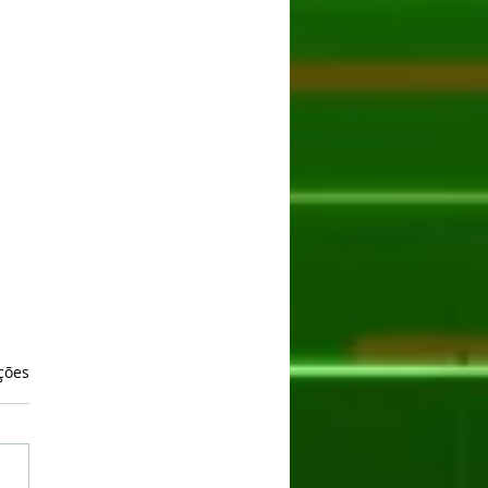
as.
ções