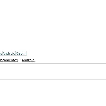
os
Android
Xiaomi
ançamentos
Android