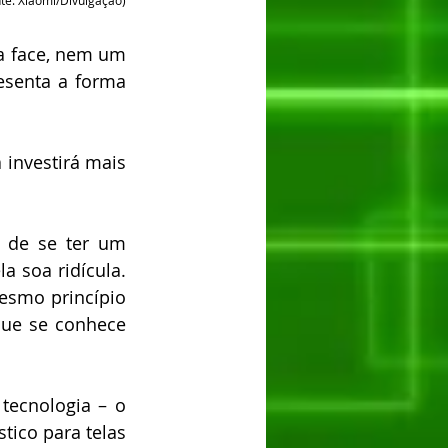
te: Xiaomi/Divulgação)
a face, nem um 
esenta a forma 
investirá mais 
 de se ter um 
 soa ridícula. 
esmo princípio 
ue se conhece 
ecnologia – o 
ico para telas 