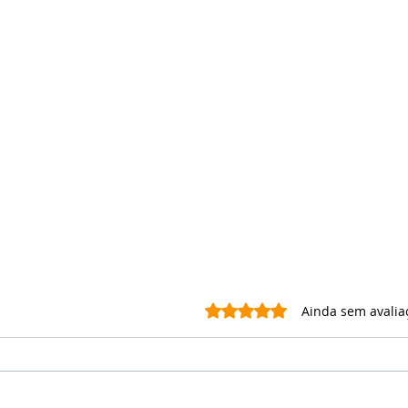
Avaliado com 0 de 5 estrel
Ainda sem avalia