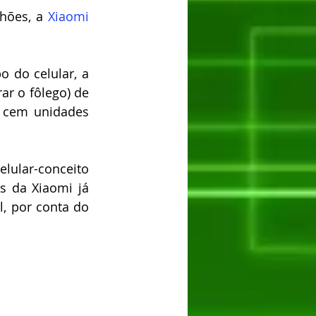
hões, a 
Xiaomi
 do celular, a 
ar o fôlego) de 
 cem unidades 
lular-conceito 
 da Xiaomi já 
 por conta do 