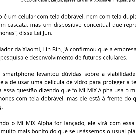
O CEO da Xiaomi, Lei Jun, apresenta o Mi MIX Alpha em Pequim. (Fon
o é um celular com tela dobrável, nem com tela dupl
em cascata, mas um dispositivo conceitual que repr
ones”, disse Lei Jun. 
ador da Xiaomi, Lin Bin, já confirmou que a empresa 
 pesquisa e desenvolvimento de futuros celulares.
 smartphone levantou dúvidas sobre a viabilidade
eia de usar uma película de vidro para proteger a tela
a essa questão dizendo que “o Mi MIX Alpha usa o m
ones com tela dobrável, mas ele está à frente do q
. 
o o Mi MIX Alpha for lançado, ele virá com essa t
á muito mais bonito do que se usássemos o usual plást