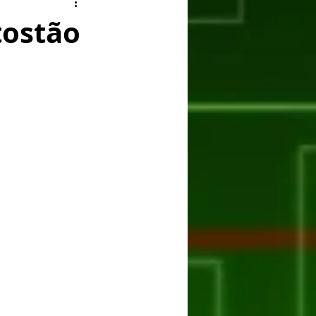
ry
Facebook
tostão
er
Huawei
ASUS