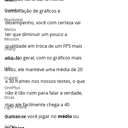
Alcatel
Quantum
combinação de gráficos e 
Blackview
desempenho, você com certeza vai 
Meizu
ter que diminuir um pouco a 
Mission
qualidade em troca de um FPS mais 
Sharp
alto. No geral, com os gráficos mais 
Amazon
Jelly
altos, ele manteve uma média de 20 
Oukitel
a 30 frames nos nossos testes, o que 
OnePlus
não é tão ruim para falar a verdade, 
Dicas
mas ele facilmente chega a 40 
Light Phone
frames se você jogar no
 médio
 ou 
Qualcomm
GoPro
no 
baixo.