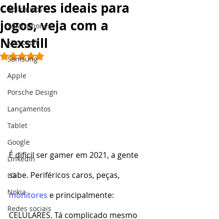
celulares ideais para
Aplicativos
jogos, veja com a
Smartphones
Nexstill
Microsoft
Avaliado com NaN de 5 estrelas.
Samsung
Apple
Porsche Design
Lançamentos
Tablet
Google
É difícil ser gamer em 2021, a gente 
LinkedIn
sabe. Periféricos caros, peças, 
LG
Nokia
monitores
 e principalmente: 
Redes sociais
CELULARES. Tá complicado mesmo 