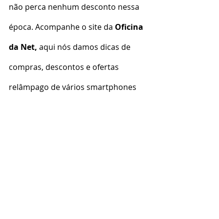
não perca nenhum desconto nessa 
época. Acompanhe o site da 
Oficina 
da Net, 
aqui nós damos dicas de 
compras, descontos e ofertas 
relâmpago de vários smartphones 
bem seguidamente, então não 
arrisque perder. Nessa Black Friday, 
preste atenção nos descontos, 
tenha boa sorte e faça boas 
compras!