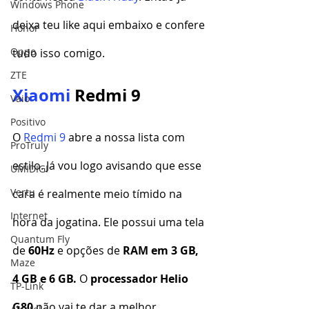
Windows Phone
deixa teu like aqui embaixo e confere 
Honor
Oppo
tudo isso comigo.
ZTE
Xiaomi
 Redmi 9
Vaio
Positivo
O 
Redmi 9
 abre a nossa lista com 
ProTruly
estilo. Já vou logo avisando que esse 
UMIDIGI
Vertu
cara é realmente meio tímido na 
Internet
hora da jogatina. Ele possui uma tela 
Quantum Fly
de 
60Hz
 e opções de 
RAM em 3 GB, 
Maze
4 GB e 6 GB.
 O 
processador Helio 
TP-Link
G80
 não vai te dar a melhor 