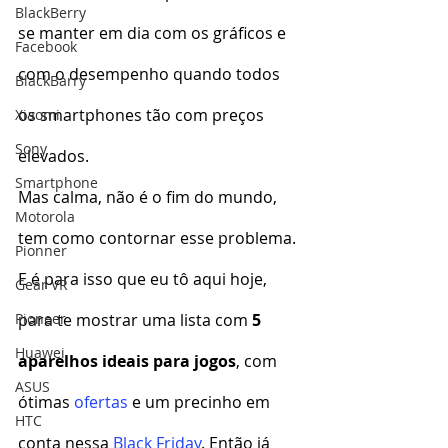
BlackBerry
se manter em dia com os gráficos e 
Facebook
com o desempenho quando todos 
BlackBarry
os smartphones tão com preços 
Xiaomi
Sony
elevados.
Smartphone
Mas calma, não é o fim do mundo, 
Motorola
tem como contornar esse problema. 
Pionner
E é para isso que eu tô aqui hoje, 
Gear VR
para te mostrar uma lista com
 5 
Pioneer
Huawei
aparelhos ideais para jogos
, com 
ASUS
ótimas 
ofertas
 e um precinho em 
HTC
conta nessa 
Black Friday
. Então já 