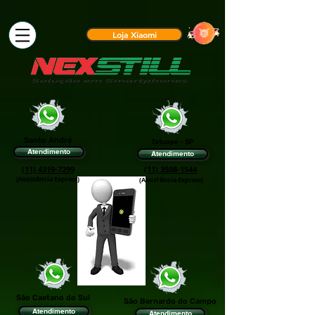
Loja Xiaomi
Santo André
Tatuapé - SP
Atendimento
Atendimento
(11) 4319-7299
(11) 3508-1544
(Assistência Express)
(Assis†ência Express)
São Caetano do Sul
São Bernardo do Campo
Atendimento
Atendimento