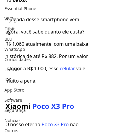
Essential Phone
VIVO
A jogada desse smartphone vem 
Fitbit
agora, você sabe quanto ele custa? 
BLU
R$ 1.060 atualmente, com uma baixa 
WhatsApp
histórica de até R$ 882. Por um valor 
Curiosidades
inferior a R$ 1.000, esse 
celular
 vale 
Lenovo
IOS
muito a pena.
App Store
Software
Xiaomi 
Poco X3 Pro
Segurança
Notícias
O nosso eterno 
Poco X3 Pro
 não 
Outros