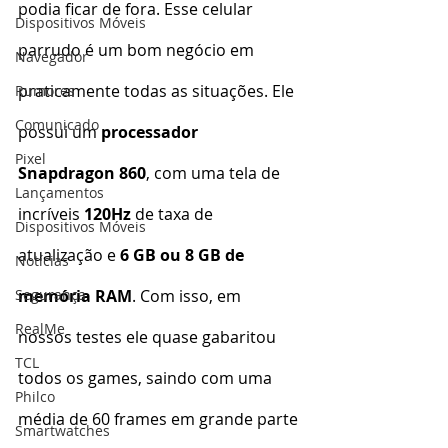
podia ficar de fora. Esse celular 
Dispositivos Móveis
parrudo é um bom negócio em 
Navegador
praticamente todas as situações. Ele 
Rumores
Comunicado
possui um 
processador 
Pixel
Snapdragon 860
, com uma tela de 
Lançamentos
incríveis 
120Hz
 de taxa de 
Dispositivos Móveis
atualização e 
6 GB ou 8 GB de 
Notícias
memória RAM
. Com isso, em 
Segurança
RealMe
nossos testes ele quase gabaritou 
TCL
todos os games, saindo com uma 
Philco
média de 60 frames em grande parte 
Smartwatches