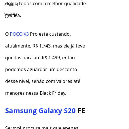
deles, todos com a melhor qualidade 
Oukitel
Xiaomi
gráfica.
O 
POCO X3
 Pro está custando, 
atualmente, R$ 1.743, mas ele já teve 
quedas para até R$ 1.499, então 
podemos aguardar um desconto 
desse nível, senão com valores até 
menores nessa Black Friday.
Samsung
Galaxy S20
 FE
Se você procura mais que apenas 