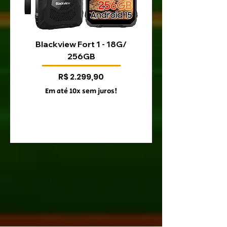
Blackview Fort 1 - 18G/
Blackview Fort 200 
256GB
Preço
R$ 2.299,90
Em até 10x sem juros!
Em até 10x sem juro