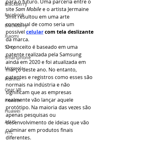
para o futuro. Uma parceria entre o 
BlackBerry
site 
Sam Mobile
 e o artista Jermaine 
Facebook
Smit resultou em uma arte 
conceitual de como seria um 
BlackBarry
possível 
celular
 com tela deslizante
Xiaomi
da marca.
O conceito é baseado em uma 
Sony
patente realizada pela Samsung 
Smartphone
ainda em 2020 e foi atualizada em 
Motorola
março deste ano. No entanto, 
patentes e registros como esses são 
Pionner
normais na indústria e não 
Gear VR
significam que as empresas 
realmente vão lançar aquele 
Pioneer
protótipo. Na maioria das vezes são 
Huawei
apenas pesquisas ou 
ASUS
desenvolvimento de ideias que vão 
culminar em produtos finais 
HTC
diferentes.