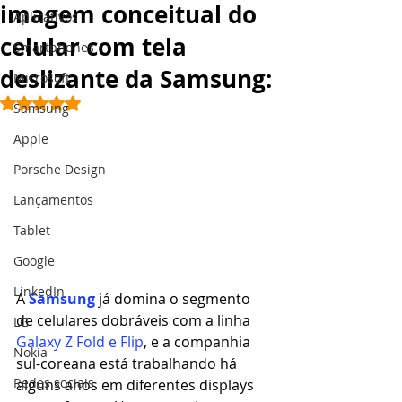
imagem conceitual do
Aplicativos
celular com tela
Smartphones
deslizante da Samsung:
Microsoft
Avaliado com NaN de 5 estrelas.
Samsung
Apple
Porsche Design
Lançamentos
Tablet
Google
LinkedIn
A 
Samsung
já domina o segmento 
de celulares dobráveis com a linha 
LG
Galaxy Z Fold e Flip
, e a companhia 
Nokia
sul-coreana está trabalhando há 
Redes sociais
alguns anos em diferentes displays 