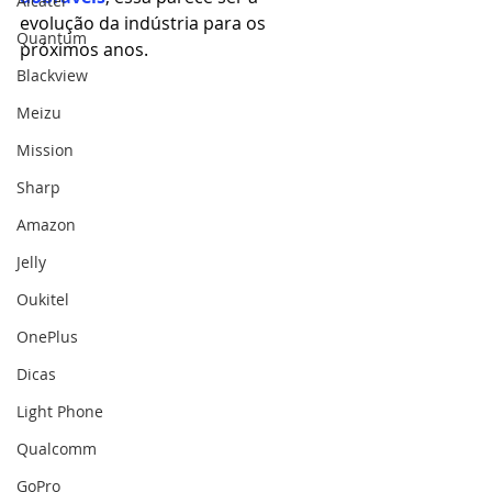
Alcatel
evolução da indústria para os 
Quantum
próximos anos.
Blackview
Meizu
Mission
Sharp
Amazon
Jelly
Oukitel
OnePlus
Dicas
Light Phone
Qualcomm
GoPro