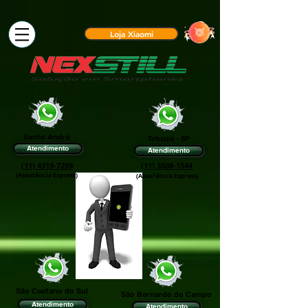
Loja Xiaomi
Santo André
Tatuapé - SP
Atendimento
Atendimento
(11) 4319-7299
(11) 3508-1544
(Assistência Express)
(Assis†ência Express)
São Caetano do Sul
São Bernardo do Campo
Atendimento
Atendimento