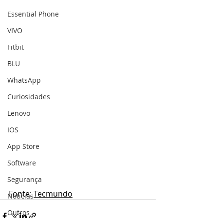
Essential Phone
VIVO
Fitbit
BLU
WhatsApp
Curiosidades
Lenovo
IOS
App Store
Software
Segurança
Fonte: 
Tecmundo
Notícias
Outros