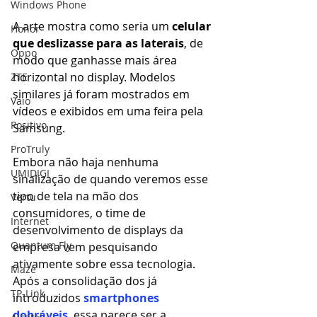
Windows Phone
A arte mostra como seria um 
celular 
Honor
que deslizasse para as laterais
, de 
Oppo
modo que ganhasse mais área 
horizontal no display. Modelos 
ZTE
similares já foram mostrados em 
Vaio
vídeos e exibidos em uma feira pela 
Positivo
Samsung.
ProTruly
Embora não haja nenhuma 
UMIDIGI
sinalização de quando veremos esse 
tipo de tela na mão dos 
Vertu
consumidores, o time de 
Internet
desenvolvimento de displays da 
Quantum Fly
empresa vem pesquisando 
ativamente sobre essa tecnologia. 
Maze
Após a consolidação dos já 
TP-Link
introduzidos
 smartphones 
dobráveis
, essa parece ser a 