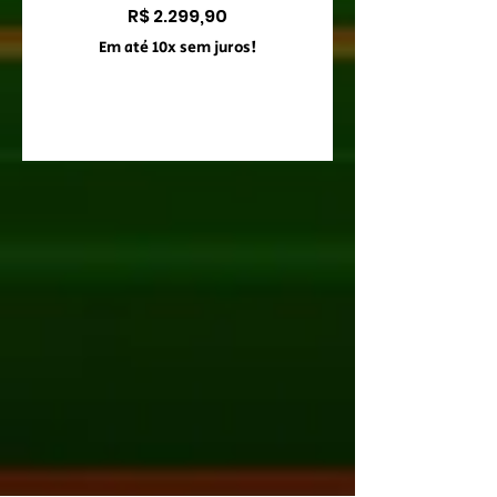
Preço
R$ 2.299,90
Em até 10x sem juros!
Em até 10x sem juro