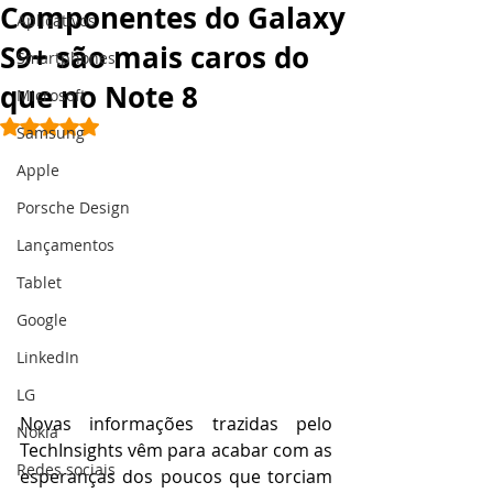
Componentes do Galaxy
Aplicativos
S9+ são mais caros do
Smartphones
que no Note 8
Microsoft
Avaliado com NaN de 5 estrelas.
Samsung
Apple
Porsche Design
Lançamentos
Tablet
Google
LinkedIn
LG
Novas informações trazidas pelo 
Nokia
TechInsights vêm para acabar com as 
Redes sociais
esperanças dos poucos que torciam 