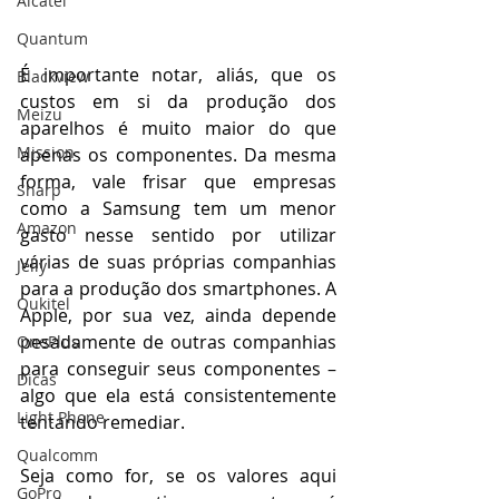
Alcatel
Quantum
É importante notar, aliás, que os 
Blackview
custos em si da produção dos 
Meizu
aparelhos é muito maior do que 
Mission
apenas os componentes. Da mesma 
forma, vale frisar que empresas 
Sharp
como a Samsung tem um menor 
Amazon
gasto nesse sentido por utilizar 
várias de suas próprias companhias 
Jelly
para a produção dos smartphones. A 
Oukitel
Apple, por sua vez, ainda depende 
pesadamente de outras companhias 
OnePlus
para conseguir seus componentes – 
Dicas
algo que ela está consistentemente 
Light Phone
tentando remediar.
Qualcomm
Seja como for, se os valores aqui 
GoPro