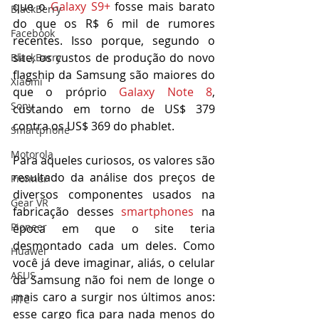
que o 
Galaxy S9+
 fosse mais barato 
BlackBerry
do que os R$ 6 mil de rumores 
Facebook
recentes. Isso porque, segundo o 
site, os custos de produção do novo 
BlackBarry
flagship da Samsung são maiores do 
Xiaomi
que o próprio 
Galaxy Note 8
, 
Sony
custando em torno de US$ 379 
contra os US$ 369 do phablet.
Smartphone
Motorola
Para aqueles curiosos, os valores são 
resultado da análise dos preços de 
Pionner
diversos componentes usados na 
Gear VR
fabricação desses 
smartphones
 na 
Pioneer
época em que o site teria 
desmontado cada um deles. Como 
Huawei
você já deve imaginar, aliás, o celular 
ASUS
da Samsung não foi nem de longe o 
mais caro a surgir nos últimos anos: 
HTC
esse cargo fica para nada menos do 