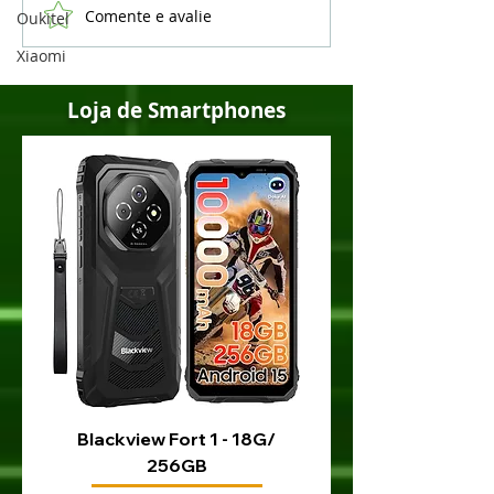
Comente e avalie
Usuários do iOS 16
Samsung vai d
Oukitel
continuam reportando
lançamentos d
Xiaomi
bugs depois de
Galaxy A em 2
atualizações
Loja de Smartphones
Blackview Fort 1 - 18G/
Blackview Fort 200 
256GB