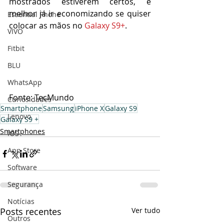
mostrados estiverem certos, é 
melhor já ir economizando se quiser 
Essential Phone
colocar as mãos no
 Galaxy S9+
.
VIVO
Fitbit
BLU
WhatsApp
Fonte: TecMundo
Curiosidades
Smartphone
Samsung
iPhone X
Galaxy S9
Lenovo
Galaxy S9 +
Smartphones
IOS
App Store
Software
Segurança
Notícias
Posts recentes
Ver tudo
Outros