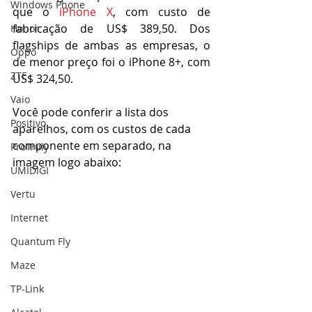
Windows Phone
que o 
iPhone X
, com custo de 
fabricação de US$ 389,50. Dos 
Honor
flagships de ambas as empresas, o 
Oppo
de menor preço foi o iPhone 8+, com 
ZTE
US$ 324,50.
Vaio
Você pode conferir a lista dos 
Positivo
aparelhos, com os custos de cada 
componente em separado, na 
ProTruly
imagem logo abaixo:
UMIDIGI
Vertu
Internet
Quantum Fly
Maze
TP-Link