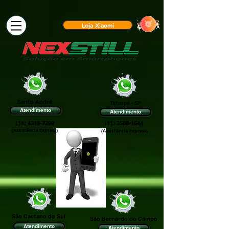
Loja Xiaomi
Santo André
Tatuapé - SP
Atendimento
Atendimento
(11) 4319-7299
(11) 3508-1544
(Assistência Express)
(Assis†ência Express)
São Caetano do Sul
São Bernardo do Campo
Atendimento
Atendimento