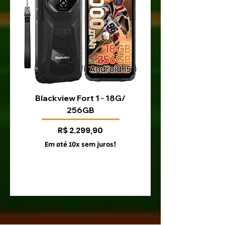
Blackview Fort 1 - 18G/
Blackview Fort 200 
256GB
Preço
R$ 2.299,90
Em até 10x sem juros!
Em até 10x sem juro