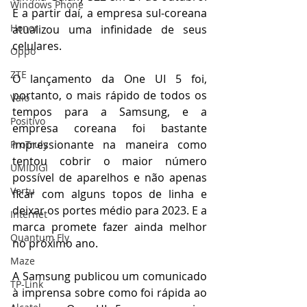
Windows Phone
E a partir daí, a empresa sul-coreana 
Honor
atualizou uma infinidade de seus 
celulares.
Oppo
ZTE
O lançamento da One UI 5 foi, 
portanto, o mais rápido de todos os 
Vaio
tempos para a Samsung, e a 
Positivo
empresa coreana foi bastante 
impressionante na maneira como 
ProTruly
tentou cobrir o maior número 
UMIDIGI
possível de aparelhos e não apenas 
Vertu
ficar com alguns topos de linha e 
deixar os portes médio para 2023. E a 
Internet
marca promete fazer ainda melhor 
Quantum Fly
no próximo ano.
Maze
A Samsung publicou um comunicado 
TP-Link
à imprensa sobre como foi rápida ao 