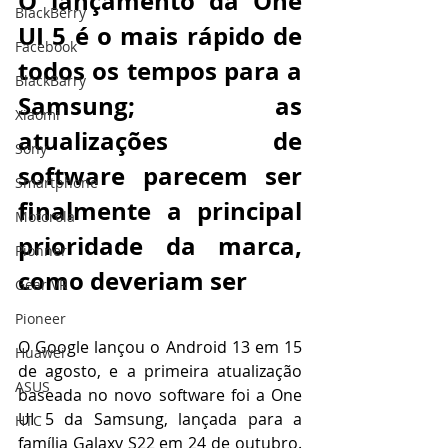
O lançamento da One 
BlackBerry
UI 5 é o mais rápido de 
Facebook
todos os tempos para a 
BlackBarry
Samsung; as 
Xiaomi
atualizações de 
Sony
software parecem ser 
Smartphone
finalmente a principal 
Motorola
prioridade da marca, 
Pionner
como deveriam ser
Gear VR
Pioneer
O Google lançou o Android 13 em 15 
Huawei
de agosto, e a primeira atualização 
ASUS
baseada no novo software foi a One 
UI 5 da Samsung, lançada para a 
HTC
família Galaxy S22 em 24 de outubro. 