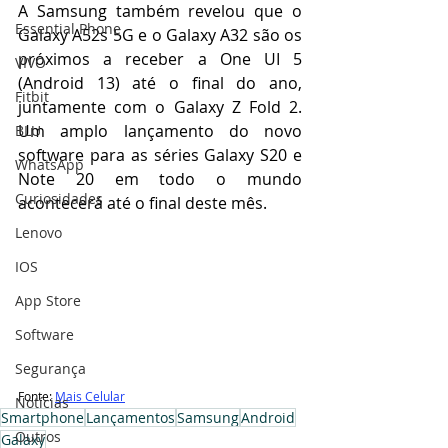
A Samsung também revelou que o 
Essential Phone
Galaxy A52s 5G e o Galaxy A32 são os 
próximos a receber a One UI 5 
VIVO
(Android 13) até o final do ano, 
Fitbit
juntamente com o Galaxy Z Fold 2. 
Um amplo lançamento do novo 
BLU
software para as séries Galaxy S20 e 
WhatsApp
Note 20 em todo o mundo 
Curiosidades
acontecerá até o final deste mês.
Lenovo
IOS
App Store
Software
Segurança
Fonte: 
Mais Celular
Notícias
Smartphone
Lançamentos
Samsung
Android
Outros
Galaxy