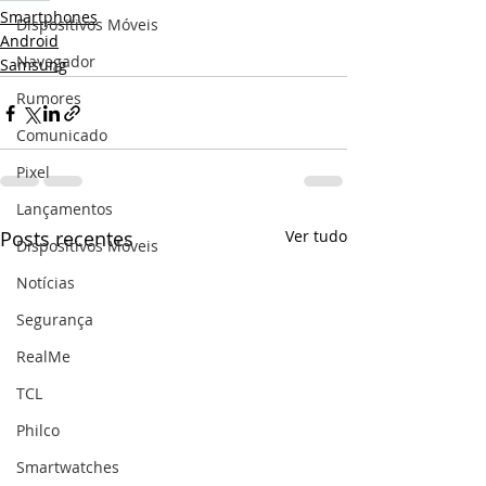
Smartphones
Dispositivos Móveis
Android
Navegador
Samsung
Rumores
Comunicado
Pixel
Lançamentos
Posts recentes
Ver tudo
Dispositivos Móveis
Notícias
Segurança
RealMe
TCL
Philco
Smartwatches