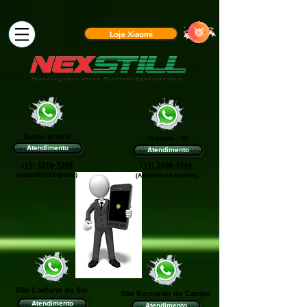
Loja Xiaomi
Santo André
Tatuapé - SP
Atendimento
Atendimento
(11) 4319-7299
(11) 3508-1544
(Assistência Express)
(Assis†ência Express)
São Caetano do Sul
São Bernardo do Campo
Atendimento
Atendimento