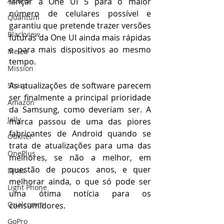
Alcatel
lançar a One UI 5 para o maior 
número de celulares possível e 
Quantum
garantiu que pretende trazer versões 
Blackview
futuras da One UI ainda mais rápidas 
e para mais dispositivos ao mesmo 
Meizu
tempo.
Mission
As atualizações de software parecem 
Sharp
ser finalmente a principal prioridade 
Amazon
da Samsung, como deveriam ser. A 
Jelly
marca passou de uma das piores 
fabricantes de Android quando se 
Oukitel
trata de atualizações para uma das 
OnePlus
melhores, se não a melhor, em 
questão de poucos anos, e quer 
Dicas
melhorar ainda, o que só pode ser 
Light Phone
uma ótima notícia para os 
Qualcomm
consumidores.
GoPro